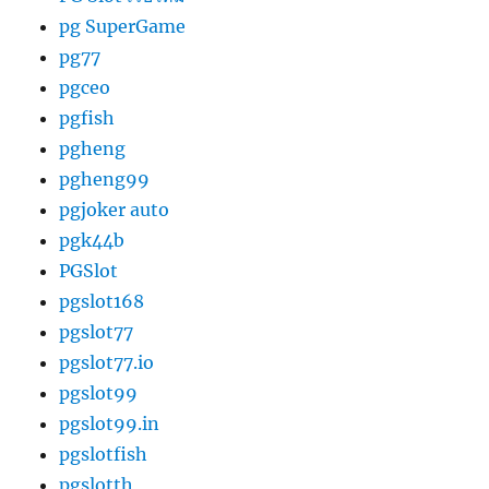
pg SuperGame
pg77
pgceo
pgfish
pgheng
pgheng99
pgjoker auto
pgk44b
PGSlot
pgslot168
pgslot77
pgslot77.io
pgslot99
pgslot99.in
pgslotfish
pgslotth