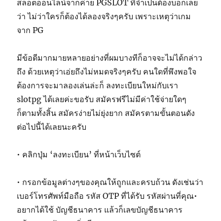
สล็อตออนไลน์จากค่าย PGSLOT ที่จำเป็นต้องบอกเลย
ว่า ไม่ว่าใครก็ต้องได้ลองจริงๆครับ เพราะเหตุว่าเกม
จาก PG
มีข้อดีมากมายหลายอย่างที่ผมบางทีก็อาจจะไม่ได้กล่าว
ถึง ด้วยเหตุว่าเอ่ยถึงไม่หมดจริงๆครับ คนใดที่พึงพอใจ
ต้องการจะมาลองเล่นล่ะก็ ลงทะเบียนใหม่กับเรา
slotpg ได้เลยค่ะขอรับ สมัครฟรีไม่มีค่าใช้จ่ายใดๆ
ก็ตามทั้งสิ้น สมัครง่ายไม่ยุ่งยาก สมัครตามขั้นตอนดัง
ต่อไปนี้ได้เลยนะครับ
• คลิกปุ่ม ‘ลงทะเบียน’ ที่หน้าเว็บไซต์
• กรอกข้อมูลต่างๆของคุณให้ถูกและครบถ้วน ดังเช่นว่า
เบอร์โทรศัพท์มือถือ รหัส OTP ที่ได้รับ รหัสผ่านที่คุณ•
อยากได้ใช้ บัญชีธนาคาร แล้วก็เลขบัญชีธนาคาร