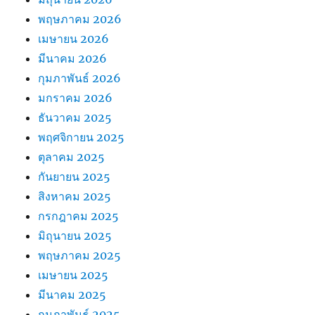
พฤษภาคม 2026
เมษายน 2026
มีนาคม 2026
กุมภาพันธ์ 2026
มกราคม 2026
ธันวาคม 2025
พฤศจิกายน 2025
ตุลาคม 2025
กันยายน 2025
สิงหาคม 2025
กรกฎาคม 2025
มิถุนายน 2025
พฤษภาคม 2025
เมษายน 2025
มีนาคม 2025
กุมภาพันธ์ 2025