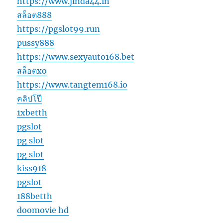
https://www.jinda44.in
สล็อต888
https://pgslot99.run
pussy888
https://www.sexyauto168.bet
สล็อตxo
https://www.tangtem168.io
คลิปโป๊
1xbetth
pgslot
pg slot
pg slot
kiss918
pgslot
188betth
doomovie hd