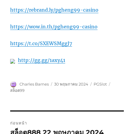
https://rebrand.ly/pgheng99-casino
https://wow.in.th/pgheng99-casino
https://t.co/SXEWSMggJ7
http://gg.gg/1axy41
ผู้
เขียน
หมวด
ป้าย
Charles Barnes
30 พฤษภาคม 2024
PGSlot
เขียน
เมื่อ
หมู่
กำกับ
สล็อต99
แนะแนว
ก่อนหน้า
เรื่อง
สล็อต888 22 พฤษภาคม 2024
เรื่อง