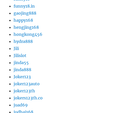
funny18.in
gaojing888
happy168
hengjing168
hongkong456
hydra888
Jili
Jilislot
jinda55
jinda888
Joker123
joker123auto
joker123th
jokers123th.co
juad69
judhai168