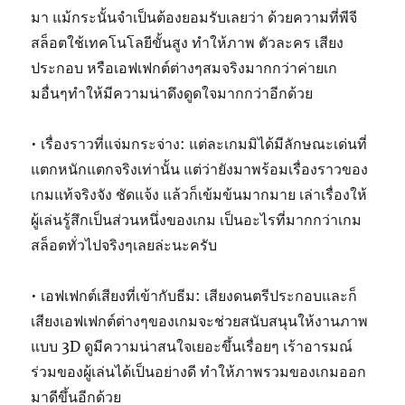
มา แม้กระนั้นจำเป็นต้องยอมรับเลยว่า ด้วยความที่พีจี
สล็อตใช้เทคโนโลยีขั้นสูง ทำให้ภาพ ตัวละคร เสียง
ประกอบ หรือเอฟเฟกต์ต่างๆสมจริงมากกว่าค่ายเก
มอื่นๆทำให้มีความน่าดึงดูดใจมากกว่าอีกด้วย
• เรื่องราวที่แจ่มกระจ่าง: แต่ละเกมมิได้มีลักษณะเด่นที่
แตกหนักแตกจริงเท่านั้น แต่ว่ายังมาพร้อมเรื่องราวของ
เกมแท้จริงจัง ชัดแจ้ง แล้วก็เข้มข้นมากมาย เล่าเรื่องให้
ผู้เล่นรู้สึกเป็นส่วนหนึ่งของเกม เป็นอะไรที่มากกว่าเกม
สล็อตทั่วไปจริงๆเลยล่ะนะครับ
• เอฟเฟกต์เสียงที่เข้ากับธีม: เสียงดนตรีประกอบและก็
เสียงเอฟเฟกต์ต่างๆของเกมจะช่วยสนับสนุนให้งานภาพ
แบบ 3D ดูมีความน่าสนใจเยอะขึ้นเรื่อยๆ เร้าอารมณ์
ร่วมของผู้เล่นได้เป็นอย่างดี ทำให้ภาพรวมของเกมออก
มาดีขึ้นอีกด้วย