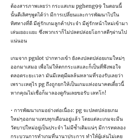
ต้องสารภาพเลยว่า กระแสเกม pgheng99 ในตอนนี้
นั้นดีเลิศๆพูดได้ว่า มีการเปลี่ยนและการพัฒนาไปใน
ทิศทางที่ดี มีคู่รักเกมลูกค้าประจำ มีคู่รักหน้าใหม่เข้ามา
เล่นเยอะแยะ ซึ่งพวกเราก็ไม่ปลดปล่อยโอกาสดีๆผ่านไป
แน่นอน
เกมจาก pgslot ปากทางเข้า ยังคงปลดปล่อยเกมใหม่ๆ
ออกมาเสมอ เพื่อไม่ให้ตกกระแสและก็เป็นที่พึงพอใจ
ตลอดระยะเวลา มันมีเหตุมีผลล้นหลามที่รองรับเลยว่า
เพราะเหตุไร pg ถึงถูกยกให้เป็นเกมแห่งอนาคตเดี๋ยวนี้
หากคุณไม่เชื่อก็มาลองดูกันเลยขอรับ เลทโก!
• การพัฒนาเกมอย่างต่อเนื่อง: pg จะปลดปล่อยเกม
ใหม่ๆออกมาแทบทุกเดือนอยู่แล้ว โดยแต่ละเกมจะมีน
วัตบาปใหม่อยู่เป็นประจำ ไม่มีซ้ำเดิมแน่ๆ มีการทดลอง
กระบวนการทำเกมที่นานาประการ ทำให้ผู้เล่นไม่เคย