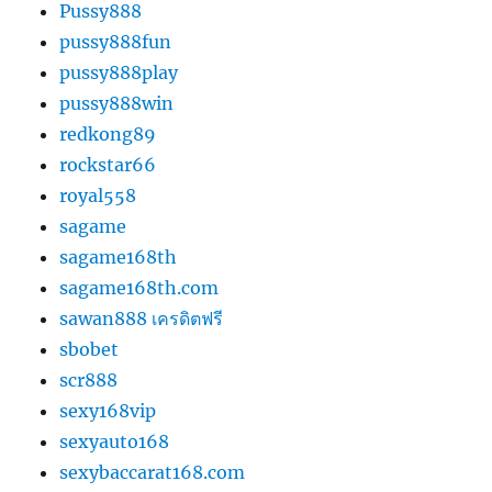
Pussy888
pussy888fun
pussy888play
pussy888win
redkong89
rockstar66
royal558
sagame
sagame168th
sagame168th.com
sawan888 เครดิตฟรี
sbobet
scr888
sexy168vip
sexyauto168
sexybaccarat168.com