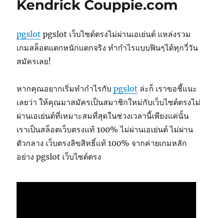
Kendrick Couppie.com
pgslot
pgslot เว็บไซต์ตรงไม่ผ่านเอเย่นต์ แหล่งรวม
เกมสล็อตแตกหนักแตกจริง ทำกำไรแบบฟินๆได้ทุกวี่วัน
สมัครเลย!
หากคุณอยากเริ่มทำกำไรกับ
pgslot
ล่ะก็ เราขอชี้แนะ
เลยว่า ให้คุณมาสมัครเป็นสมาชิกใหม่กับเว็บไซต์ตรงไม่
ผ่านเอเย่นต์ที่เหมาะสมที่สุดในช่วงเวลานี้เพียงแค่นั้น
เราเป็นสล็อตเว็บตรงแท้ 100% ไม่ผ่านเอเย่นต์ ไม่ผ่าน
ตัวกลาง เว็บตรงลิขสิทธิ์แท้ 100% จากค่ายเกมหลัก
อย่าง pgslot เว็บไซต์ตรง