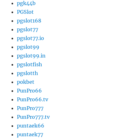
pgk44b
PGSlot
pgslot168
pgslot77
pgslot77.io
pgslot99
pgslot99.in
pgslotfish
pgslotth
pokbet
PunPro66
PunPro66.tv
PunPro777
PunPro777.tv
puntaek66
puntaek77