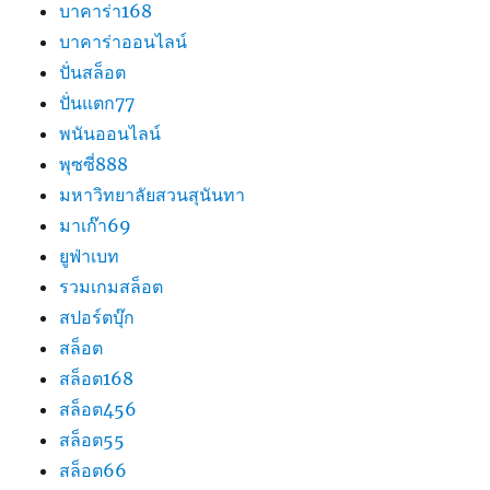
บาคาร่า168
บาคาร่าออนไลน์
ปั่นสล็อต
ปั่นแตก77
พนันออนไลน์
พุซซี่888
มหาวิทยาลัยสวนสุนันทา
มาเก๊า69
ยูฟ่าเบท
รวมเกมสล็อต
สปอร์ตบุ๊ก
สล็อต
สล็อต168
สล็อต456
สล็อต55
สล็อต66