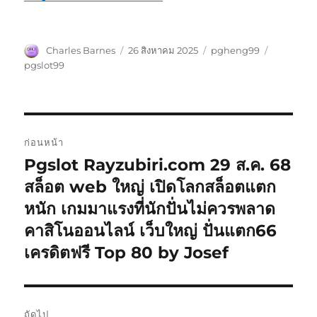
ผู้
เขียน
หมวด
ป้าย
Charles Barnes
26 สิงหาคม 2025
pgheng99
เขียน
เมื่อ
หมู่
กำกับ
pgslot99
แนะแนว
ก่อนหน้า
เรื่อง
Pgslot Rayzubiri.com 29 ส.ค. 68
เรื่อง
ก่อน
สล็อต web ใหญ่ เปิดโลกสล็อตแตก
หน้า:
หนัก เกมมาแรงที่นักปั่นไม่ควรพลาด
คาสิโนออนไลน์ เว็บใหญ่ ปั่นแตก66
เครดิตฟรี Top 80 by Josef
ถัดไป