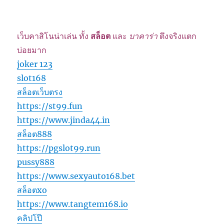
เว็บคาสิโนน่าเล่น ทั้ง
สล็อต
และ
บาคาร่า
ตึงจริงแตก
บ่อยมาก
joker 123
slot168
สล็อตเว็บตรง
https://st99.fun
https://www.jinda44.in
สล็อต888
https://pgslot99.run
pussy888
https://www.sexyauto168.bet
สล็อตxo
https://www.tangtem168.io
คลิปโป๊