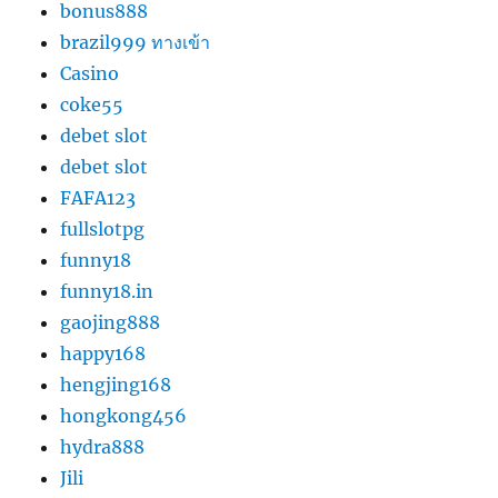
bonus888
brazil999 ทางเข้า
Casino
coke55
debet slot
debet slot
FAFA123
fullslotpg
funny18
funny18.in
gaojing888
happy168
hengjing168
hongkong456
hydra888
Jili