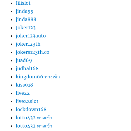
Jilislot
jinda55
jinda888
Joker123
joker123auto
joker123th
jokers123th.co
juad69
judhai168
kingdom66 ทางเข้า
kiss918
live22
live22slot
lockdown168
lotto432 ทางเข้า
lotto432 ทางเข้า