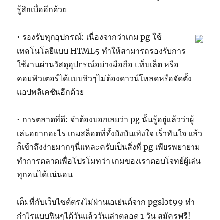
รู้สึกเบื่ออีกด้วย
• รองรับทุกอุปกรณ์: เนื่องจากว่าเกม pg ใช้
เทคโนโลยีแบบ HTML5 ทำให้สามารถรองรับการ
ใช้งานผ่านวัสดุอุปกรณ์อย่างมือถือ แท็บเล็ต หรือ
คอมพิวเตอร์ได้แบบชิวๆไม่ต้องดาวน์โหลดหรือจัดตั้ง
แอปพลิเคชันอีกด้วย
• การตลาดที่ดี: จำต้องบอกเลยว่า pg นั้นรู้อยู่แล้วว่าผู้
เล่นอยากอะไร เกมสล็อตที่ทั้งยังบันเทิงใจ เร็วทันใจ แล้ว
ก็เข้าถึงง่ายมากๆนี่แหละครับเป็นสิ่งที่ pg เพียรพยายาม
ทำการตลาดเพื่อโปรโมทว่า เกมของเราตอบโจทย์ผู้เล่น
ทุกคนได้แน่นอน
เต็มที่กับเว็บไซต์ตรงไม่ผ่านเอเย่นต์จาก pgslot99 ทำ
กำไรแบบฟินๆได้วันแล้ววันเล่าตลอด 1 วัน สมัครฟรี!