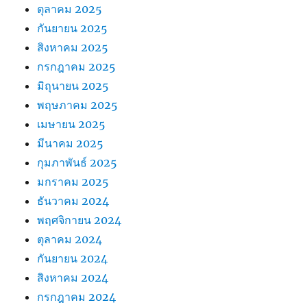
ตุลาคม 2025
กันยายน 2025
สิงหาคม 2025
กรกฎาคม 2025
มิถุนายน 2025
พฤษภาคม 2025
เมษายน 2025
มีนาคม 2025
กุมภาพันธ์ 2025
มกราคม 2025
ธันวาคม 2024
พฤศจิกายน 2024
ตุลาคม 2024
กันยายน 2024
สิงหาคม 2024
กรกฎาคม 2024