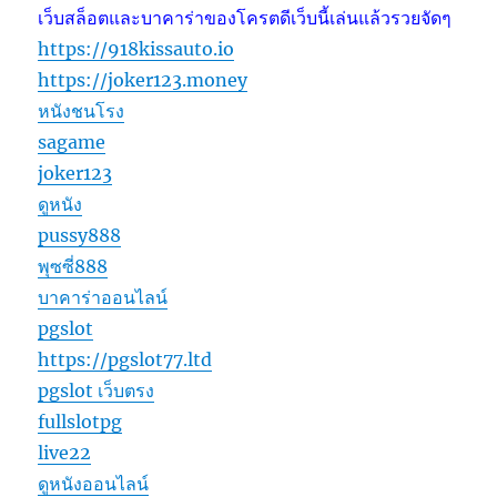
เว็บสล็อตและบาคาร่าของโครตดีเว็บนี้เล่นแล้วรวยจัดๆ
https://918kissauto.io
https://joker123.money
หนังชนโรง
sagame
joker123
ดูหนัง
pussy888
พุซซี่888
บาคาร่าออนไลน์
pgslot
https://pgslot77.ltd
pgslot เว็บตรง
fullslotpg
live22
ดูหนังออนไลน์