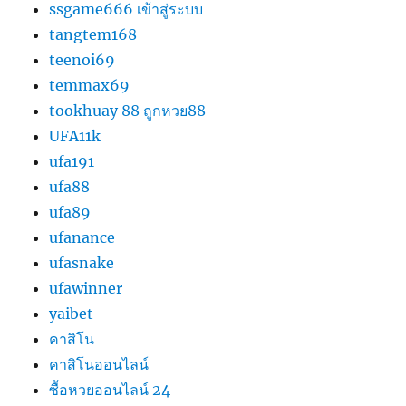
ssgame666 เข้าสู่ระบบ
tangtem168
teenoi69
temmax69
tookhuay 88 ถูกหวย88
UFA11k
ufa191
ufa88
ufa89
ufanance
ufasnake
ufawinner
yaibet
คาสิโน
คาสิโนออนไลน์
ซื้อหวยออนไลน์ 24