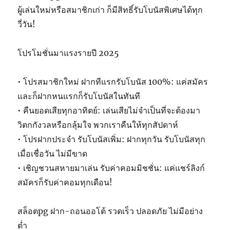
ผู้เล่นใหม่หรือสมาชิกเก่า ก็มีสิทธิ์รับโบนัสพิเศษได้ทุก
วี่วัน!
โปรโมชั่นมาแรงรายปี 2025
• โปรสมาชิกใหม่ ฝากทีแรกรับโบนัส 100%: แค่สมัคร
และก็ฝากหนแรกก็รับโบนัสในทันที
• คืนยอดเสียทุกอาทิตย์: เล่นเสียไม่จำเป็นที่จะต้องมา
วิตกกังวลหรือกลุ้มใจ พวกเราคืนให้ทุกสัปดาห์
• โปรฝากประจำ รับโบนัสเพิ่ม: ฝากทุกวัน รับโบนัสทุก
เมื่อเชื่อวัน ไม่มีขาด
• เชิญชวนสหายมาเล่น รับค่าคอมมิชชั่น: แค่แชร์ลิงก์
สมัครก็รับค่าคอมทุกเดือน!
สล็อตpg ฝาก-ถอนออโต้ รวดเร็ว ปลอดภัย ไม่มีอย่าง
ต่ำ