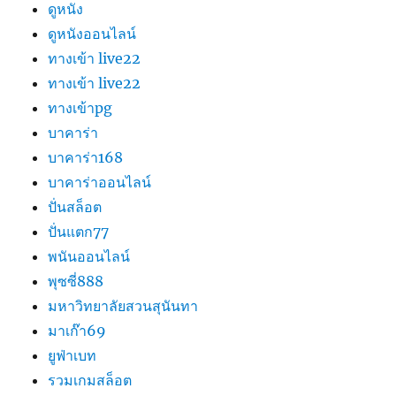
ดูหนัง
ดูหนังออนไลน์
ทางเข้า live22
ทางเข้า live22
ทางเข้าpg
บาคาร่า
บาคาร่า168
บาคาร่าออนไลน์
ปั่นสล็อต
ปั่นแตก77
พนันออนไลน์
พุซซี่888
มหาวิทยาลัยสวนสุนันทา
มาเก๊า69
ยูฟ่าเบท
รวมเกมสล็อต