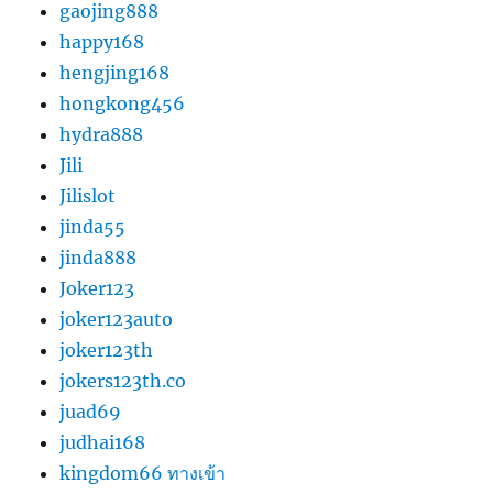
gaojing888
happy168
hengjing168
hongkong456
hydra888
Jili
Jilislot
jinda55
jinda888
Joker123
joker123auto
joker123th
jokers123th.co
juad69
judhai168
kingdom66 ทางเข้า