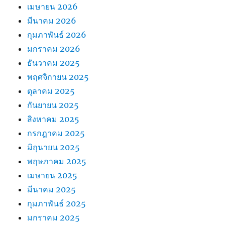
เมษายน 2026
มีนาคม 2026
กุมภาพันธ์ 2026
มกราคม 2026
ธันวาคม 2025
พฤศจิกายน 2025
ตุลาคม 2025
กันยายน 2025
สิงหาคม 2025
กรกฎาคม 2025
มิถุนายน 2025
พฤษภาคม 2025
เมษายน 2025
มีนาคม 2025
กุมภาพันธ์ 2025
มกราคม 2025