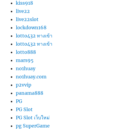
kiss918
live22
live22slot
lockdown168
lotto432 ทางเข้า
lotto432 ทางเข้า
lotto888
mars95
no1huay
no1huay.com
p2vvip
panama888
PG
PG Slot
PG Slot เว็บใหม่
pg SuperGame