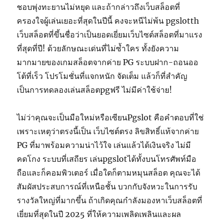
ชอบพุ่งทะยานไม่หยุด และถ้ากล่าวถึงเว็บสล็อตที่
ครองใจผู้เล่นเยอะที่สุดในปีนี้ คงจะหนีไม่พ้น pgslotth
เว็บสล็อตที่ขึ้นชื่อว่าเป็นยอดเยี่ยมเว็บไซต์สล็อตที่มาแรง
ที่สุดที่ปี! ด้วยลักษณะเด่นที่ไม่ซ้ำใคร ทั้งยังความ
มากมายของเกมสล็อตจากค่าย PG ระบบฝาก-ถอนออ
โต้ที่เร็ว โปรโมชั่นที่แจกหนัก จัดเต็ม แล้วก็ที่สำคัญ
เป็นการทดลองเล่นสล็อตpgฟรี ไม่มีค่าใช้จ่าย!
ไม่ว่าคุณจะเป็นมือใหม่หรือเซียนPgslot คือคำตอบที่ใช่
เพราะเหตุว่าตรงนี้เป็น เว็บไซต์ตรง ลิขสิทธิ์แท้จากค่าย
PG ที่มาพร้อมความน่าไว้ใจ เล่นแล้วได้เงินจริง ไม่มี
คดโกง ระบบที่เสถียร เล่นpgslotได้ทั้งบนโทรศัพท์มือ
ถือและก็คอมพิวเตอร์ เมื่อใดก็ตามหมุนสล็อต คุณจะได้
สัมผัสประสบการณ์ที่เหนือชั้น บวกกับจังหวะในการรับ
รางวัลใหญ่ที่มากขึ้น ถ้าเกิดคุณกำลังมองหาเว็บสล็อตที่
เยี่ยมที่สุดในปี 2025 ที่ให้ความเพลิดเพลินและผล