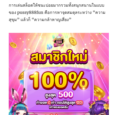
การเล่นสล็อตให้ชนะบ่อยมากรวมทั้งสนุกสนานในแบบ
ของ pussy888fun คือการหาจุดสมดุลระหว่าง “ความ
สุขุม” แล้วก็ “ความกล้าหาญเสี่ยง”