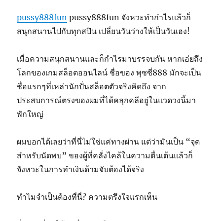
pussy888fun
pussy888fun จังหวะทำกำไรแล้วก็
สนุกสนานไปกับทุกสปิน เปลี่ยนวันว่างให้เป็นวันเฮง!
เมื่อความสนุกสนานและก็กำไรมาบรรจบกัน หากเอ๋ยถึง
โลกของเกมสล็อตออนไลน์ ชื่อของ พุซซี่888 มักจะเป็น
ชื่อแรกๆที่เหล่านักปั่นสล็อตตัวจริงคิดถึง จาก
ประสบการณ์ตรงของผมที่ได้คลุกคลีอยู่ในแวดวงนี้มา
พักใหญ่
ผมบอกได้เลยว่าที่นี่ไม่ใช่แค่ทางผ่าน แต่ว่ามันเป็น “จุด
สำหรับนัดพบ” ของผู้ที่คลั่งไคล้ในความตื่นเต้นแล้วก็
จังหวะในการทำเงินด้ามจับต้องได้จริง
ทำไมจำเป็นต้องที่นี่? ความตรึงใจแรกเห็น