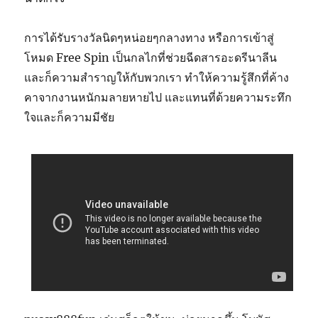
การได้รับรางวัลนิดๆหน่อยๆกลางทาง หรือการเข้าสู่
โหมด Free Spin เป็นกลไกที่ช่วยฉีดสารอะดรีนาลีน
และก็ความสำราญให้กับพวกเรา ทำให้ความรู้สึกที่ค้าง
คาจากงานหนักมลายหายไป และแทนที่ด้วยความระทึก
ใจและก็ความมีชัย