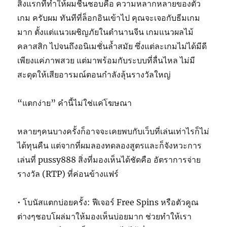
สิ่งแรกที่ทำให้ผมชื่นชอบคือ ความหลากหลายของตัว
เกม ครับผม ทันทีที่ล็อกอินเข้าไป คุณจะเจอกับธีมเกม
มาก ตั้งแต่แนวเผชิญภัยในตำนานจีน เกมแนวผลไม้
คลาสสิก ไปจนถึงอนิเมชั่นล้ำสมัย ซึ่งแต่ละเกมไม่ได้มีดี
เพียงแค่ภาพสวย แต่มาพร้อมกับระบบที่ลื่นไหล ไม่มี
สะดุดให้เสียอารมณ์ตอนกำลังลุ้นรางวัลใหญ่
“แตกง่าย” คำนี้ไม่ใช่แค่โฆษณา
หลายๆคนบางครั้งก็อาจจะเคยพบกับเว็บที่เล่นเท่าไรก็ไม่
ได้ทุนคืน แต่จากที่ผมลองทดลองสูตรและก็จังหวะการ
เล่นที่ pussy888 สิ่งที่มองเห็นได้ชัดคือ อัตราการจ่าย
รางวัล (RTP) ที่ค่อนข้างแฟร์
• โบนัสแตกบ่อยครั้ง: ฟีเจอร์ Free Spins หรือตัวคูณ
ต่างๆชอบโผล่มาให้มองเห็นบ่อยมาก ช่วยทำให้เรา