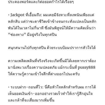
ประคองพอร์ตและก็ต่อยอดกำไรได้เรื่อยๆ
• Jackpot ที่เอื้อมถึง: ผมเคยมีจังหวะที่ลงพนันเพียงแค่
หลักสิบ แต่ว่าชะตาชีวิตเข้าข้างจนกระทั่งแปลงเป็นหลัก
พันได้ในเวลาไม่กี่นาที ซึ่งมันพิสูจน์ให้มีความคิดเห็นว่า
“ช่องทาง” มีอยู่จริงในทุกสปิน
สนุกสนานไปกับทุกสปิน ด้วยระบบป้อมปราการหัวใจได้
ความเพลิดเพลินที่จริงจริงจะเกิดขึ้นมิได้เลยหากเราต้อง
มานั่งพะวงเรื่องความปลอดภัย แม้กระนั้นที่ pussy888
ให้ความรู้ความเข้าใจสึกที่ต่างออกไปนะครับ
• ระบบฝาก-ถอนที่ไว: นี่คือหัวใจหลักสำหรับผม การได้
เห็นยอดเงินเข้า-ออกอย่างรวดเร็วทำให้เรารู้สึกอุ่นใจ
และกล้าที่จะเสี่ยงมากเพิ่มขึ้น