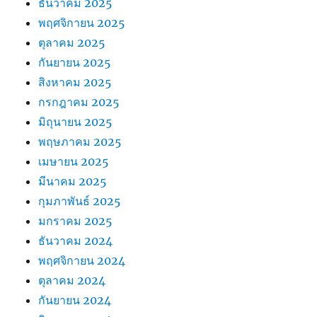
ธันวาคม 2025
พฤศจิกายน 2025
ตุลาคม 2025
กันยายน 2025
สิงหาคม 2025
กรกฎาคม 2025
มิถุนายน 2025
พฤษภาคม 2025
เมษายน 2025
มีนาคม 2025
กุมภาพันธ์ 2025
มกราคม 2025
ธันวาคม 2024
พฤศจิกายน 2024
ตุลาคม 2024
กันยายน 2024