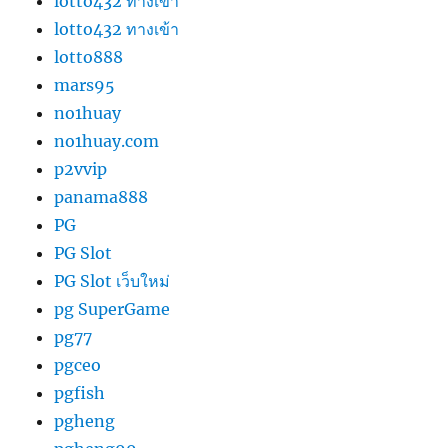
lotto432 ทางเข้า
lotto432 ทางเข้า
lotto888
mars95
no1huay
no1huay.com
p2vvip
panama888
PG
PG Slot
PG Slot เว็บใหม่
pg SuperGame
pg77
pgceo
pgfish
pgheng