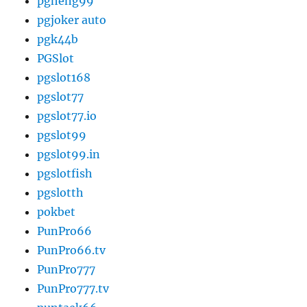
pgheng99
pgjoker auto
pgk44b
PGSlot
pgslot168
pgslot77
pgslot77.io
pgslot99
pgslot99.in
pgslotfish
pgslotth
pokbet
PunPro66
PunPro66.tv
PunPro777
PunPro777.tv