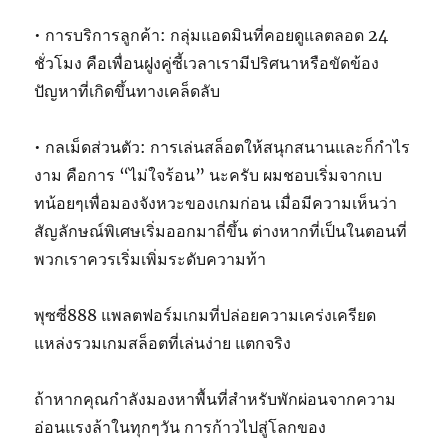
• การบริการลูกค้า: กลุ่มแอดมินที่คอยดูแลตลอด 24
ชั่วโมง คือเพื่อนฝูงคู่ซี้เวลาเรามีปริศนาหรือขัดข้อง
ปัญหาที่เกิดขึ้นทางเคล็ดลับ
• กลเม็ดส่วนตัว: การเล่นสล็อตให้สนุกสนานและก็กำไร
งาม คือการ “ไม่ใจร้อน” นะครับ ผมชอบเริ่มจากเบ
ทน้อยๆเพื่อมองจังหวะของเกมก่อน เมื่อมีความเห็นว่า
สัญลักษณ์พิเศษเริ่มออกมาถี่ขึ้น ต่างหากที่เป็นในตอนที่
พวกเราควรเริ่มเพิ่มระดับความท้า
พุซซี่888 แพลตฟอร์มเกมที่ปล่อยความเคร่งเครียด
แหล่งรวมเกมสล็อตที่เล่นง่าย แตกจริง
ถ้าหากคุณกำลังมองหาพื้นที่สำหรับพักผ่อนจากความ
อ่อนแรงล้าในทุกๆวัน การก้าวไปสู่โลกของ