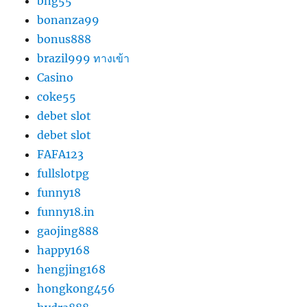
bng55
bonanza99
bonus888
brazil999 ทางเข้า
Casino
coke55
debet slot
debet slot
FAFA123
fullslotpg
funny18
funny18.in
gaojing888
happy168
hengjing168
hongkong456