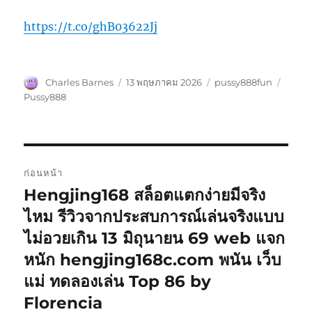
https://t.co/ghB03622Jj
ผู้
เขียน
หมวด
ป้าย
Charles Barnes
13 พฤษภาคม 2026
pussy888fun
เขียน
เมื่อ
หมู่
กำกับ
Pussy888
แนะแนว
ก่อนหน้า
เรื่อง
Hengjing168 สล็อตแตกง่ายมีจริง
เรื่อง
ก่อน
ไหม รีวิวจากประสบการณ์เล่นจริงแบบ
หน้า:
ไม่อวยเกิน 13 มิถุนายน 69 web แจก
หนัก hengjing168c.com พนัน เว็บ
แม่ ทดลองเล่น Top 86 by
Florencia