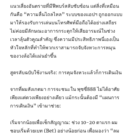
แนวเสี่ยงอันตรายที่มีฟีพบร์สลับซับซ้อน แต่สิ่งที่เหมือน
กันคือ “ความลื่นไถลไหล” ระบบของแอปฯ ถูกออกแบบ
มาให้รองรับการเล่นบนโทรศัพท์มือถือได้อย่างเสถียร
ไม่ค่อยมีลักษณะอาการกระตุกให้เสียอารมณ์ในช่วง
เวลาลุ้นตัวคูณสำคัญ ซึ่งความมีประสิทธิภาพนี่เองเป็น
หัวใจหลักที่ทำให้พวกเราสามารถจับจังหวะการหมุน
ของวงล้อได้แม่นยำขึ้น
สูตรลับฉบับใช้งานจริง: การคุมจังหวะแล้วก็การเดินเงิน
จากที่ผมสังเกตมา การจะชนะใน พุซซี่888 ไม่ได้อาศัย
เพียงแต่ดวงเพียงอย่างเดียว แม้กระนั้นต้องมี “แผนการ
การเดินเงิน” เข้ามาช่วย:
เริ่มจากน้อยเพื่อเช็กสัญญาณ: ช่วง 10-20 ตาแรก ผม
ชอบเริ่มด้วยเบท (Bet) อย่างน้อยก่อน เพื่อมองว่า “ลม