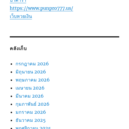
https://www.punpro777.us/
เว็บหวยเงิน
คลังเก็บ
กรกฎาคม 2026
มิถุนายน 2026
พฤษภาคม 2026
เมษายน 2026
มีนาคม 2026
กุมภาพันธ์ 2026
มกราคม 2026
ธันวาคม 2025
พฤศจิกายน 2025