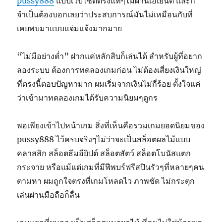
pussy888
แบบเว็บไซต์ตรงแท้ๆไม่ผ่านเอเย่นต์ และก็
จำเป็นต้องบอกเลยว่าประสบการณ์มันไม่เหมือนกับที่
เคยพบมาแบบแจ่มแจ้งมากมาย
“ไม่มีอย่างต่ำ” ฝากแค่หลักสิบก็เล่นได้ สำหรับผู้ที่อยาก
ลองระบบ ต้องการทดลองเกมก่อน ไม่ต้องเสี่ยงเงินใหญ่
ที่ตรงนี้ตอบปัญหามาก ผมเริ่มจากเงินไม่กี่ร้อย ตั้งใจแค่
ว่าเข้ามาทดลองเกมได้รับความนิยมๆดูกร
พอเพียงเข้าไปหน้าเกม สิ่งที่เห็นคือรวมเกมยอดนิยมของ
pussy888 ไว้ครบจริงๆไม่ว่าจะเป็นสล็อตผลไม้แบบ
คลาสสิก สล็อตธีมอียิปต์ สล็อตสัตว์ สล็อตโบนัสแตก
กระจาย หรือแม้แต่เกมที่มีฟีพบร์ฟรีสปินรัวๆที่หลายๆคน
ตามหา ผมถูกใจตรงที่เกมโหลดไว ภาพชัด ไม่กระตุก
เล่นผ่านมือถือก็ลื่น