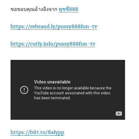
ขอขอบคุณอ้างอิงจาก
พุซซี่888
https://rebrand.ly/pussy888fun-tv
https://cutly.info/pussy888fun-tv
https://bitt.to/8alypp