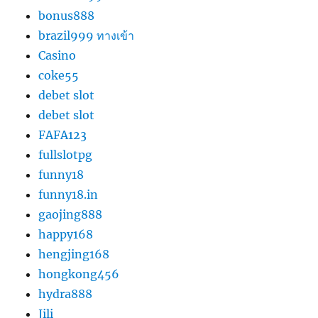
bonus888
brazil999 ทางเข้า
Casino
coke55
debet slot
debet slot
FAFA123
fullslotpg
funny18
funny18.in
gaojing888
happy168
hengjing168
hongkong456
hydra888
Jili