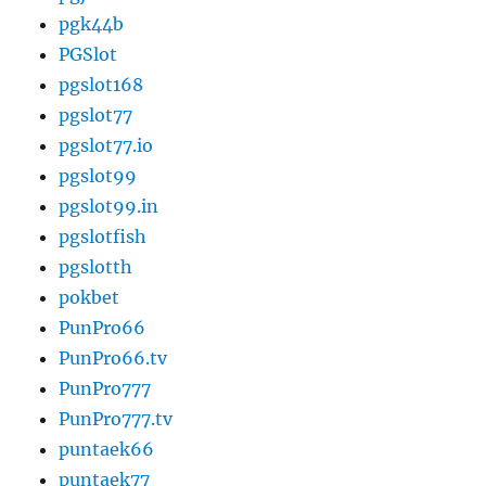
pgk44b
PGSlot
pgslot168
pgslot77
pgslot77.io
pgslot99
pgslot99.in
pgslotfish
pgslotth
pokbet
PunPro66
PunPro66.tv
PunPro777
PunPro777.tv
puntaek66
puntaek77