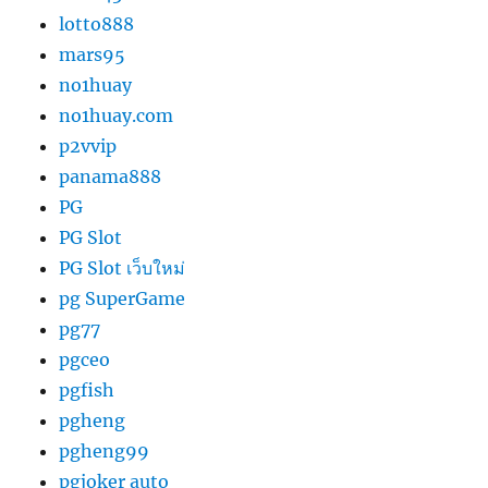
lotto888
mars95
no1huay
no1huay.com
p2vvip
panama888
PG
PG Slot
PG Slot เว็บใหม่
pg SuperGame
pg77
pgceo
pgfish
pgheng
pgheng99
pgjoker auto