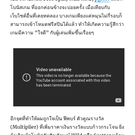
โบนัสเกม ที่ออกค่อนข้างจะบ่อยครั้ง เมื่อเทียบกับ
เว็บไซต์อื่นที่เคยทดลอง บางเกมเพียงแค่หมุนไม่กี่รอบก็
สามารถเข้าโหมดฟรีสปินได้แล้ว ทำให้เกิดความรู้สึกว่า
เกมมีความ “ใจดี” กับผู้เล่นเพิ่มขึ้นเรื่อยๆ
อีกจุดที่ทำให้ผมถูกใจเป็น ฟีพบร์ ตัวคูณรางวัล
(Multiplier) ที่เพิ่มราคาเงินรางวัลแบบก้าวกระโจน ยิ่ง