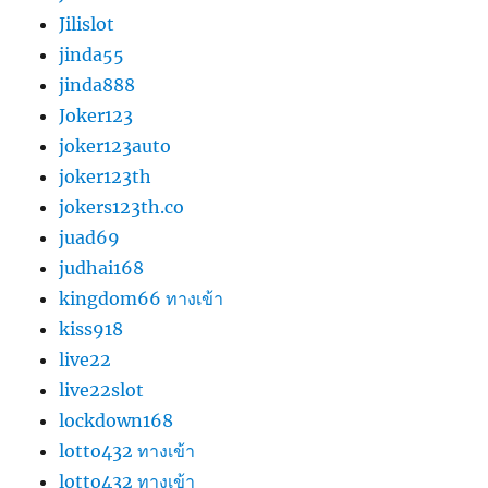
Jilislot
jinda55
jinda888
Joker123
joker123auto
joker123th
jokers123th.co
juad69
judhai168
kingdom66 ทางเข้า
kiss918
live22
live22slot
lockdown168
lotto432 ทางเข้า
lotto432 ทางเข้า