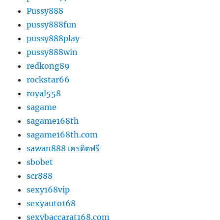
Pussy888
pussy888fun
pussy888play
pussy888win
redkong89
rockstar66
royal558
sagame
sagame168th
sagame168th.com
sawan888 เครดิตฟรี
sbobet
scr888
sexy168vip
sexyauto168
sexybaccarat168.com