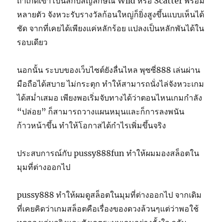
ถ้าเกิดเข้าโบนัสกับสัญลักษณ์ Wild หรือ Scatter พร้อม
หลายตัว จังหวะรับรางวัลก้อนใหญ่ก็ยิ่งสูงขึ้นแบบเห็นได้
ชัด จากที่เคยได้เพียงแค่หลักร้อย แปลงเป็นหลักพันได้ใน
รอบเดียว
นอกนั้น ระบบของเว็บไซต์ยังลื่นไหล พุซซี่888 เล่นผ่าน
มือถือได้สบาย ไม่กระตุก ทำให้สามารถนั่งไล่จังหวะเกม
ได้สม่ำเสมอ เพียงพอเริ่มจับทางได้ว่าตอนไหนเกมกำลัง
“ปล่อย” ก็สามารถวางแผนหมุนและก็การลงพนัน
ก้าวหน้าขึ้น ทำให้โอกาสได้กำไรเพิ่มขึ้นจริง
ประสบการณ์กับ pussy888fun ทำให้ผมมองสล็อตใน
มุมที่ต่างออกไป
pussy888 ทำให้ผมดูสล็อตในมุมที่ต่างออกไป จากเดิม
ที่เคยคิดว่าเกมสล็อตคือเรื่องของดวงล้วนๆแต่ว่าพอใช้