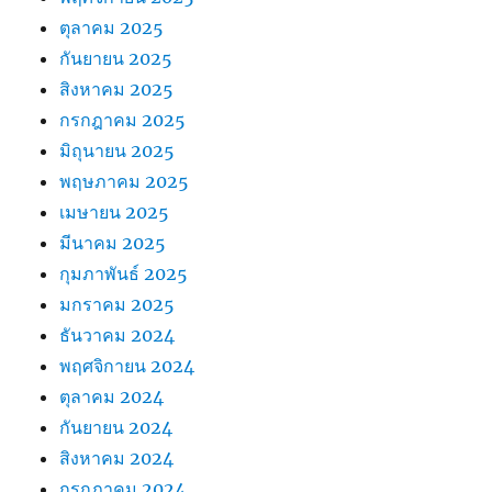
ตุลาคม 2025
กันยายน 2025
สิงหาคม 2025
กรกฎาคม 2025
มิถุนายน 2025
พฤษภาคม 2025
เมษายน 2025
มีนาคม 2025
กุมภาพันธ์ 2025
มกราคม 2025
ธันวาคม 2024
พฤศจิกายน 2024
ตุลาคม 2024
กันยายน 2024
สิงหาคม 2024
กรกฎาคม 2024