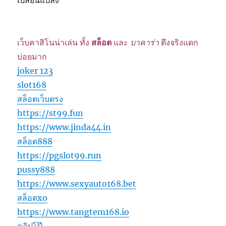
เว็บคาสิโนน่าเล่น ทั้ง
สล็อต
และ
บาคาร่า
ตึงจริงแตก
บ่อยมาก
joker 123
slot168
สล็อตเว็บตรง
https://st99.fun
https://www.jinda44.in
สล็อต888
https://pgslot99.run
pussy888
https://www.sexyauto168.bet
สล็อตxo
https://www.tangtem168.io
คลิปโป๊