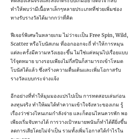
ทดลองเล่นจริงและสังเกตระบบเกมอย่างตั้งใจ กลับ
ทำให้พบว่ามีเนื้อหาเล็กๆหลายประเภทที่ช่วยเพิ่มช่อง
ทางรับรางวัลได้มากกว่าที่คิด
ฟีเจอร์พิเศษในหลายเกม ไม่ว่าจะเป็น Free Spin, Wild,
Scatter หรือโบนัสเกม ที่ออกออกจะถี่ ทำให้การหมุน
แต่ละครั้งมีความหวังเยอะขึ้น ไม่ใช่แค่หมุนไปเรื่อยแบบ
ไร้จุดหมาย บางรอบเพียงไม่กี่สปินก็สามารถเข้าโหมด
โบนัสได้แล้ว ซึ่งสร้างความตื่นเต้นและเพิ่มโอกาสรับ
รางวัลแบบกระจ่างแจ้ง
อีกอย่างที่ทำให้มุมมองแปรไปเป็น การทดสอบเล่นก่อน
ลงทุนจริง ทำให้ผมได้ทำความเข้าใจจังหวะของเกม รู้
เรื่องว่าช่วงไหนเกมกำลังจ่าย และก็ตอนไหนควรพัก พอ
เพียงเริ่มจับทางได้ การวางเป้าหมายพนันก็ทำได้ดียิ่งขึ้น
ลดการเสียโดยไม่จำเป็น รวมทั้งเพิ่มโอกาสได้กำไรใน