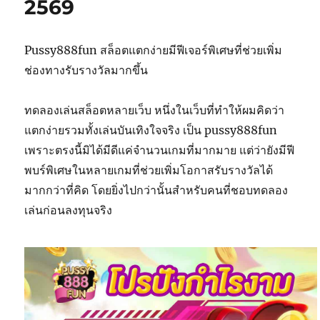
2569
Pussy888fun สล็อตแตกง่ายมีฟีเจอร์พิเศษที่ช่วยเพิ่ม
ช่องทางรับรางวัลมากขึ้น
ทดลองเล่นสล็อตหลายเว็บ หนึ่งในเว็บที่ทำให้ผมคิดว่า
แตกง่ายรวมทั้งเล่นบันเทิงใจจริง เป็น pussy888fun
เพราะตรงนี้มิได้มีดีแค่จำนวนเกมที่มากมาย แต่ว่ายังมีฟี
พบร์พิเศษในหลายเกมที่ช่วยเพิ่มโอกาสรับรางวัลได้
มากกว่าที่คิด โดยยิ่งไปกว่านั้นสำหรับคนที่ชอบทดลอง
เล่นก่อนลงทุนจริง