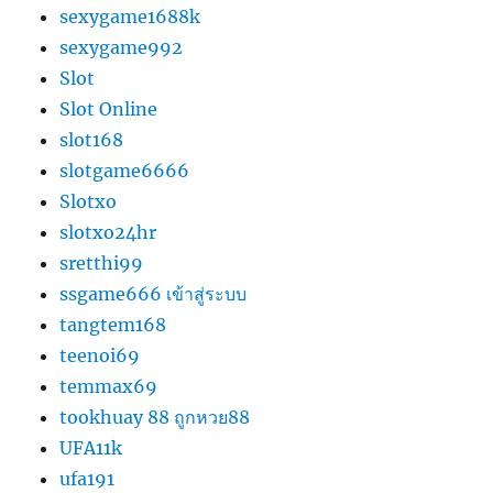
sexygame1688k
sexygame992
Slot
Slot Online
slot168
slotgame6666
Slotxo
slotxo24hr
sretthi99
ssgame666 เข้าสู่ระบบ
tangtem168
teenoi69
temmax69
tookhuay 88 ถูกหวย88
UFA11k
ufa191