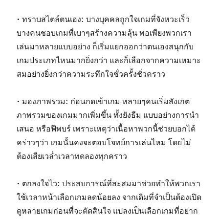
• ทราบสไตล์ตนเอง: บางบุคคลถูกใจเกมที่จังหวะเร็ว
บางคนชอบเกมที่เบาๆสร้างความลุ้น พอเพียงพวกเรา
เล่นมาหลายแบบอย่าง ก็เริ่มแยกออกว่าตนเองสนุกกับ
เกมประเภทไหนมากยิ่งกว่า และก็เลือกจากความเหมาะ
สมอย่างยิ่งกว่าความระทึกใจชั่วครั้งชั่วคราว
• มองภาพรวม: ก่อนกดเข้าเกม หลายๆคนเริ่มสังเกต
ภาพรวมของเกมมากเพิ่มขึ้น ทั้งยังธีม แบบอย่างการนำ
เสนอ หรือฟีพบร์ เพราะเหตุว่าเนื้อหาพวกนี้ช่วยบอกได้
คร่าวๆว่า เกมนั้นคงจะตอบโจทย์การเล่นไหม โดยไม่
ต้องเสียเวล่ำเวลาทดลองทุกคราว
• ตกลงใจไว: ประสบการณ์ที่สะสมมาช่วยทำให้พวกเรา
ใช้เวลาหน้าเลือกเกมลดน้อยลง จากเดิมที่จำเป็นต้องเปิด
ดูหลายเกมก่อนที่จะตัดสินใจ แปลงเป็นเลือกเกมที่อยาก