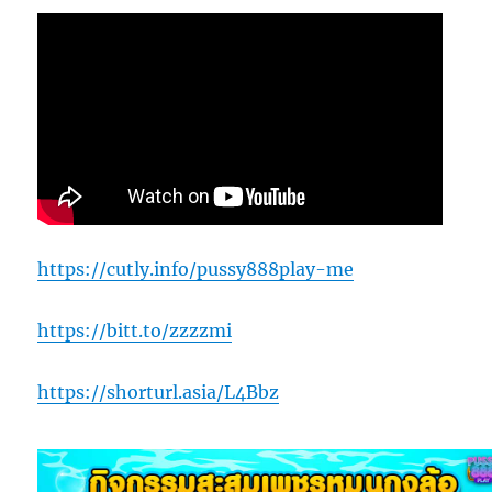
https://cutly.info/pussy888play-me
https://bitt.to/zzzzmi
https://shorturl.asia/L4Bbz