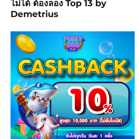
ไม่ได้ ต้องลอง Top 13 by
Demetrius