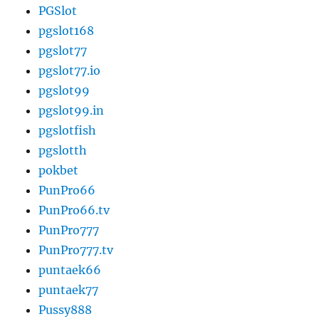
PGSlot
pgslot168
pgslot77
pgslot77.io
pgslot99
pgslot99.in
pgslotfish
pgslotth
pokbet
PunPro66
PunPro66.tv
PunPro777
PunPro777.tv
puntaek66
puntaek77
Pussy888