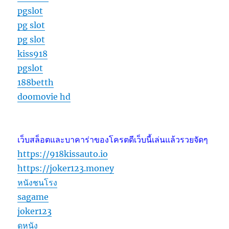
pgslot
pg slot
pg slot
kiss918
pgslot
188betth
doomovie hd
เว็บสล็อตและบาคาร่าของโครตดีเว็บนี้เล่นแล้วรวยจัดๆ
https://918kissauto.io
https://joker123.money
หนังชนโรง
sagame
joker123
ดูหนัง