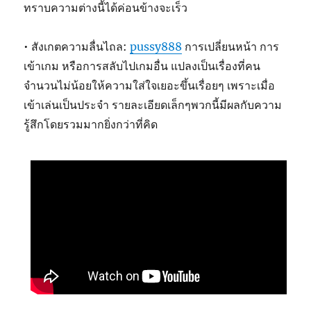
ทราบความต่างนี้ได้ค่อนข้างจะเร็ว
• สังเกตความลื่นไถล:
pussy888
การเปลี่ยนหน้า การ
เข้าเกม หรือการสลับไปเกมอื่น แปลงเป็นเรื่องที่คน
จำนวนไม่น้อยให้ความใส่ใจเยอะขึ้นเรื่อยๆ เพราะเมื่อ
เข้าเล่นเป็นประจำ รายละเอียดเล็กๆพวกนี้มีผลกับความ
รู้สึกโดยรวมมากยิ่งกว่าที่คิด