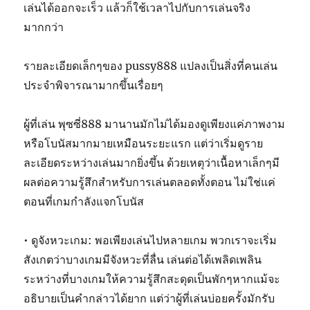
เล่นได้ออกจะเร็ว แล้วก็ใช้เวลาไปกับการเล่นจริง
มากกว่า
รายละเอียดเล็กๆของ pussy888 แปลงเป็นสิ่งที่คนเล่น
ประจำพิจารณามากขึ้นเรื่อยๆ
ผู้ที่เล่น พุซซี่888 มานานมักไม่ได้มองดูเพียงแค่ภาพงาม
หรือโบนัสมากมายเหมือนระยะแรก แต่ว่าเริ่มดูราย
ละเอียดระหว่างเล่นมากยิ่งขึ้น ด้วยเหตุว่าเนื้อหาเล็กๆมี
ผลต่อความรู้สึกสำหรับการเล่นตลอดทั้งตอน ไม่ใช่แค่
ตอนที่เกมกำลังแจกโบนัส
• ดูจังหวะเกม: พอเพียงเล่นไปหลายเกม พวกเราจะเริ่ม
สังเกตว่าบางเกมมีจังหวะที่ลื่น เล่นต่อได้เพลิดเพลิน
ระหว่างที่บางเกมให้ความรู้สึกสะดุดเป็นพักๆหากแม้จะ
อธิบายเป็นคำกล่าวได้ยาก แต่ว่าผู้ที่เล่นบ่อยครั้งมักรับ