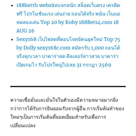
188betth websiteแจกหนัก สล็อตเว็บตรง เครดิต
ฟรี โปรโมชั่นแรง เล่นง่าย ถอนได้จริง พนัน เว็บแม่
ทดลองเล่น Top 20 by Koby 188Bets4.com 18
AUG 26
Sexy168 เว็บไพ่สดที่ตอบโจทย์คนยุคใหม่ Top 75
by Dolly sexy168c.com สมัครรับ 1,000 ถอนได้
จริงทุกเวลา บาคาร่าสด ดีลเลอร์สาวสวย บาคาร่า
เปิดเกมไว รับโปรใหญ่ไปเลย 31 กรกฎา 2569
ความเชื่อมั่นและมั่นใจในตัวเองมีความหมายมากยิ่ง
กว่าการได้รับการยินยอมรับจากผู้อื่น การเริ่มต้นทำของ
ใหม่ๆเป็นการเริ่มต้นที่ยอดเยี่ยมสำหรับเพื่อการ
เปลี่ยนแปลง