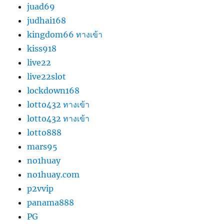
juad69
judhai168
kingdom66 ทางเข้า
kiss918
live22
live22slot
lockdown168
lotto432 ทางเข้า
lotto432 ทางเข้า
lotto888
mars95
no1huay
no1huay.com
p2vvip
panama888
PG