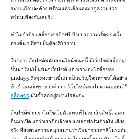
ระบบเกือบจะค้าง พร้อมแล้วเลื่อนลงมาดูความรวย
พร้อมเพียงกันเลยจ้ะ!
ทำไมจำต้อง สล็อตเครดิตฟรี ป้ายยาความเริ่ดของเว็บ
ตรงชั้น 1 ที่สายปั่นต้องศิโรราบ
ในตลาดเว็บไซต์พนันออนไลน์ขณะนี้ มีเว็บไซต์สล็อตผุด
ขึ้นมาใหม่เป็นพันๆเว็บไซต์ แต่เพราะอะไรชื่อของ
jinda55 ถึงพุ่งทะยานขึ้นมาเป็นขวัญใจมหาชนได้อย่าง
เร็ว? โน่นก็เพราะว่าคำว่า “เว็บไซต์ตรงไม่ผ่านเอเย่นต์”
สล็อต55
มันค้ำคออยู่อย่างไรล่ะค่ะ
เว็บไซต์พวกเราไม่ใช่เว็บตัวแทนที่ไปเช่าลิขสิทธิ์ต่อคน
อื่นมาเปิด แต่ว่าเราคือเจ้าของแพลตฟอร์มตัวจริง เสียง
จริง ที่ส่งตรงความสนุกสนานร่าเริงมาจากคาสิโนระดับ
สากล มีจุดเด่นที่เหนือกว่าเว็บอื่นแบบทิ้งห่าง ดังต่อไปนี้: