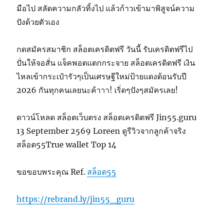
มือไป สลัดความกลัวทิ้งไป แล้วก้าวเข้ามาพิสูจน์ความ
ปังด้วยตัวเอง
กดสมัครสมาชิก สล็อตเครดิตฟรี วันนี้ รับเครดิตฟรีไป
ปั่นให้จอสั่น แจ็คพอตแตกกระจาย สล็อตเครดิตฟรี เงิน
ไหลเข้ากระเป๋ารัวๆเป็นเศรษฐีใหม่ป้ายแดงต้อนรับปี
2026 กันทุกคนเลยนะค้าาา! เริ่ดๆปังๆสมัครเลย!
ดาวน์โหลด สล็อตเว็บตรง สล็อตเครดิตฟรี Jin55.guru
13 September 2569 Loreen ดูรีวิวจากลูกค้าจริง
สล็อต55True wallet Top 14
ขอขอบพระคุณ Ref.
สล็อต55
https://rebrand.ly/jin55_guru