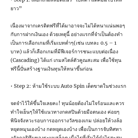
ยาว”
เนื่องมาจากเครดิตฟรีที่ได้มาอาจจะไม่ได้หนาแน่นพอๆ
กับการฝากเงินเอง ด้วยเหตุนี้ อย่างแรกที่จำเป็นต้องทำ
เป็นการเลือกเกมที่เริ่มเบทต่ำๆ(เช่น เบทละ 0.5 – 1
บาท) แล้วก็เลือกเกมที่มีฟีเจอร์การชนะแบบต่อเนื่อง
(Cascading) ได้แก่ เกมสไตล์ตัวคูณสะสม เพื่อใช้ทุน
ฟรีนี้ปั่นสร้างฐานเงินทุนให้หนาขึ้นก่อน
• Step 2: ห้ามใช้ระบบ Auto Spin เด็ดขาดในช่วงแรก
จดจำไว้ให้ขึ้นใจเลยคะ! ทุนน้อยต้องไม่ใจร้อนและควร
ทำใจเย็นๆให้ใช้แนวทางกดสปินด้วยมือตนเอง ค่อยๆ
พินิจจังหวะรอบการออกรางวัลของเกม ปล่อยให้วงล้อ
หยุดหมุนเองบ้าง กดหยุดเองบ้าง เพื่อเป็นการจับทิศทา
งอัลกอริทึมของระบบสล็อต เมื่อไรที่เริ่มได้กำไรสะสม