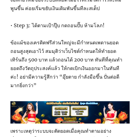
พูนขึ้น ค่อยเริ่มขยับเงินเดิมพันขึ้นทีละสเต็ป
• Step 3: ได้ตามเป้าปุ๊บ กดถอนปั๊บ ห้ามโลภ!
ข้อแม้ของเครดิตฟรีส่วนใหญ่จะมีกำหนดเพดานยอด
ถอนสูงสุดเอาไว้ สมมุติว่าเว็บไซต์กำหนดให้ทำยอด
เทิร์นถึง 500 บาท แล้วถอนได้ 200 บาท ทันทีที่คุณทำ
ยอดถึงวัตถุประสงค์แล้ว ให้กดเบิกเงินออกมาในทันที
ค่ะ! อย่ามีความรู้สึกว่า “อุ๊ยตาย กำลังมือขึ้น ปั่นต่อดี
มากยิ่งกว่า”
เพราะเหตุว่าระบบจะตัดยอดเมื่อคุณทำตามอย่าง