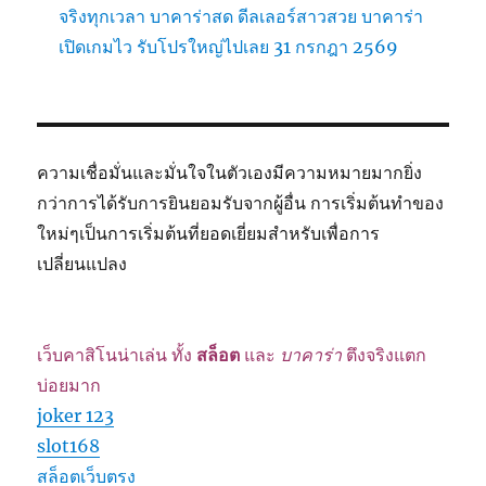
จริงทุกเวลา บาคาร่าสด ดีลเลอร์สาวสวย บาคาร่า
เปิดเกมไว รับโปรใหญ่ไปเลย 31 กรกฎา 2569
ความเชื่อมั่นและมั่นใจในตัวเองมีความหมายมากยิ่ง
กว่าการได้รับการยินยอมรับจากผู้อื่น การเริ่มต้นทำของ
ใหม่ๆเป็นการเริ่มต้นที่ยอดเยี่ยมสำหรับเพื่อการ
เปลี่ยนแปลง
เว็บคาสิโนน่าเล่น ทั้ง
สล็อต
และ
บาคาร่า
ตึงจริงแตก
บ่อยมาก
joker 123
slot168
สล็อตเว็บตรง