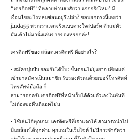
“เครดิตฟรี” ที่หลายท่านสงสัยว่า แจกจริงไหม? มี
เงื่อนไขอะไรหลบซ่อนอยู่รึเปล่า? ขอบอกตรงนี้เลยว่า
jinda55 พวกเราแจกจริงแบบดวงใจสปอร์ต ตัวแม่ตัว
มัมเค้าไม่มานั่งเล่นขายของหรอกค่ะ!
เครดิตฟรีของ สล็อตเครดิตฟรี ดีอย่างไร?
• สมัครปุบปับ ยอมรับได้ปั๊บ: ขั้นตอนไม่ยุ่งยาก เพียงแค่
เข้ามาสมัครเป็นสมาชิก รับรองตัวตนด้วยเบอร์โทรศัพท์
โทรศัพท์มือถือ ก็
สามารถกดรับเครดิตฟรีที่หน้าเว็บได้ด้วยตัวเองในทันที
ไม่ต้องขอคืนดีแอดไม่น
• ใช้เล่นได้ทุกเกม: เครดิตฟรีที่เราแจกให้ สามารถนำไป
ปั่นสล็อตได้ทุกค่าย ทุกเกมในเว็บไซต์ ไม่มีการจำกัดว่า
เล่นได้เฉพาะเกมเก่าๆหรือเกมที่โบนัสไม่แตก