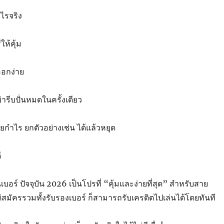
ไรจริง
ให้คุ้ม
ออกง่าย
่ารีบปั่นหมดในครั้งเดียว
ยกำไร ยกตัวอย่างเช่น ได้แล้วหยุด
ี
นเบอร์ ปัจจุบัน 2026 เป็นโปรที่ “คุ้มและง่ายที่สุด” สำหรับสาย
่สมัครรวมทั้งรับรองเบอร์ ก็สามารถรับเครดิตไปเล่นได้โดยทันที