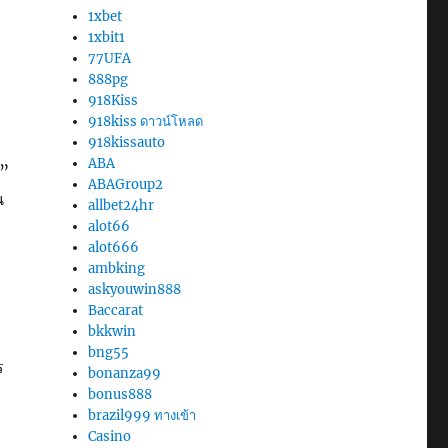
1xbet
1xbit1
77UFA
888pg
ร
918Kiss
918kiss ดาวน์โหลด
918kissauto
ABA
ล”
ABAGroup2
น
allbet24hr
alot66
alot666
ambking
askyouwin888
Baccarat
bkkwin
bng55
ร
bonanza99
bonus888
brazil999 ทางเข้า
Casino