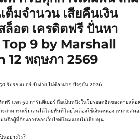
เต็มจำนวน เสียคืนเงิน
ล็อต เครดิตฟรี ปั่นหา
ียว Top 9 by Marshall
 12 พฤษภา 2569
50 รับรองเบอร์ รับง่าย ไม่ต้องฝาก ปัจจุบัน 2026
ดิตฟรี แจก 50 การันตีเบอร์ ถือเป็นหนึ่งในโปรยอดฮิตของสายสล็อ
าะสามารถเริ่มเล่นได้โดยทันทีโดยไม่ต้องใช้เงินตนเอง เหมาะสมอ
ม่หรือผู้ที่ต้องการลองเว็บไซต์ใหม่แบบไม่เสี่ยงทุน
เป็นอย่างไร?