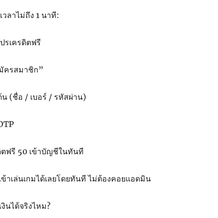
เวลาไม่ถึง 1 นาที:
ีโปรเครดิตฟรี
มัครสมาชิก”
น (ชื่อ / เบอร์ / รหัสผ่าน)
 OTP
ิตฟรี 50 เข้าบัญชีในทันที
ข้าเล่นเกมได้เลยโดยทันที ไม่ต้องคอยแอดมิน
งินได้จริงไหม?