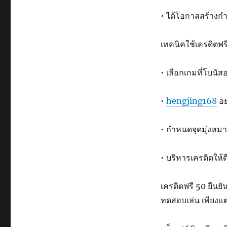
• ได้โอกาสสร้างกำ
เทคนิคใช้เครดิตฟรี
• เลือกเกมที่โบนัส
•
hengjing168
อย
• กำหนดจุดมุ่งหมา
• บริหารเครดิตให้ด
เครดิตฟรี 50 ยืนยั
ทดสอบเล่น เพียงแต