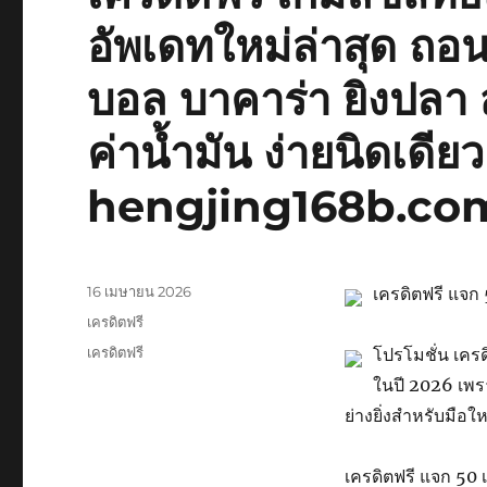
อัพเดทใหม่ล่าสุด ถอน
บอล บาคาร่า ยิงปลา ส
ค่าน้ำมัน ง่ายนิดเด
hengjing168b.com
เขียน
16 เมษายน 2026
เครดิตฟรี แจก 
เมื่อ
หมวด
เครดิตฟรี
หมู่
ป้าย
เครดิตฟรี
โปรโมชั่น เคร
กำกับ
ในปี 2026 เพร
ย่างยิ่งสำหรับมือให
เครดิตฟรี แจก 50 