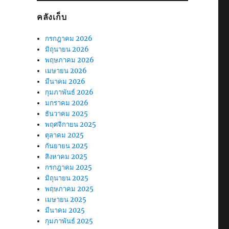
คลังเก็บ
กรกฎาคม 2026
มิถุนายน 2026
พฤษภาคม 2026
เมษายน 2026
มีนาคม 2026
กุมภาพันธ์ 2026
มกราคม 2026
ธันวาคม 2025
พฤศจิกายน 2025
ตุลาคม 2025
กันยายน 2025
สิงหาคม 2025
กรกฎาคม 2025
มิถุนายน 2025
พฤษภาคม 2025
เมษายน 2025
มีนาคม 2025
กุมภาพันธ์ 2025