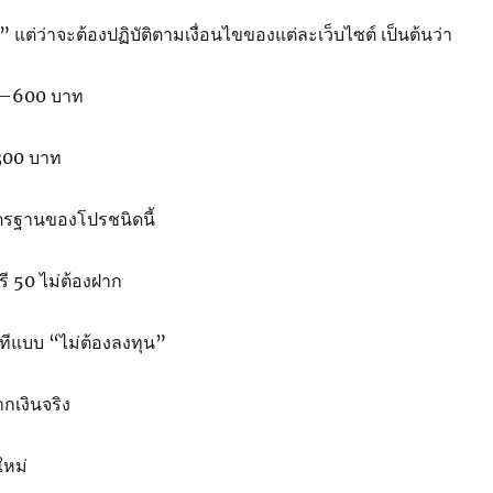
” แต่ว่าจะต้องปฏิบัติตามเงื่อนไขของแต่ละเว็บไซต์ เป็นต้นว่า
00–600 บาท
300 บาท
าตรฐานของโปรชนิดนี้
รี 50 ไม่ต้องฝาก
ันทีแบบ “ไม่ต้องลงทุน”
กเงินจริง
ใหม่