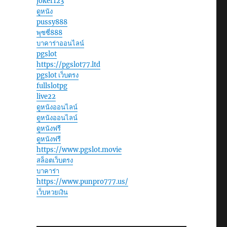
joker123
ดูหนัง
pussy888
พุซซี่888
บาคาร่าออนไลน์
pgslot
https://pgslot77.ltd
pgslot เว็บตรง
fullslotpg
live22
ดูหนังออนไลน์
ดูหนังออนไลน์
ดูหนังฟรี
ดูหนังฟรี
https://www.pgslot.movie
สล็อตเว็บตรง
บาคาร่า
https://www.punpro777.us/
เว็บหวยเงิน