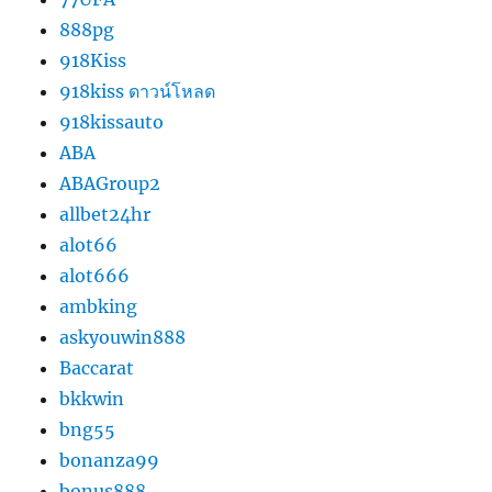
888pg
918Kiss
918kiss ดาวน์โหลด
918kissauto
ABA
ABAGroup2
allbet24hr
alot66
alot666
ambking
askyouwin888
Baccarat
bkkwin
bng55
bonanza99
bonus888