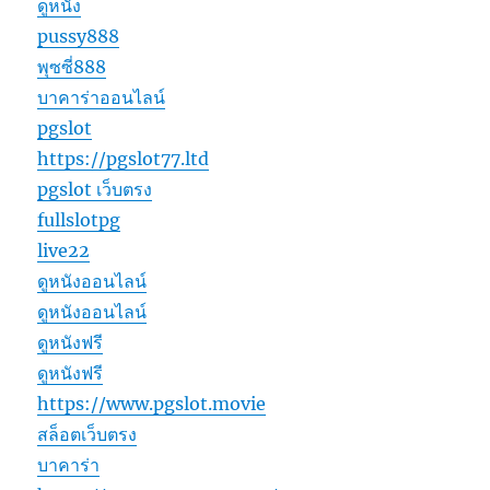
ดูหนัง
pussy888
พุซซี่888
บาคาร่าออนไลน์
pgslot
https://pgslot77.ltd
pgslot เว็บตรง
fullslotpg
live22
ดูหนังออนไลน์
ดูหนังออนไลน์
ดูหนังฟรี
ดูหนังฟรี
https://www.pgslot.movie
สล็อตเว็บตรง
บาคาร่า