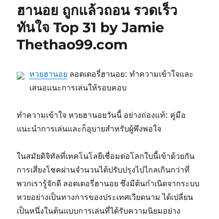
ฮานอย ถูกแล้วถอน รวดเร็ว
ทันใจ Top 31 by Jamie
Thethao99.com
หวยฮานอย
ลอตเตอรี่ฮานอย: ทำความเข้าใจและ
เสนอแนะการเล่นให้รอบคอบ
ทำความเข้าใจ หวยฮานอยวันนี้ อย่างถ่องแท้: คู่มือ
แนะนำการเล่นและก็อุบายสำหรับผู้พึงพอใจ
ในสมัยดิจิทัลที่เทคโนโลยีเชื่อมต่อโลกใบนี้เข้าด้วยกัน
การเสี่ยงโชคผ่านจำนวนได้ปรับปรุงไปไกลเกินกว่าที่
พวกเรารู้จักดี ลอตเตอรี่ฮานอย ซึ่งมีต้นกำเนิดจากระบบ
หวยอย่างเป็นทางการของประเทศเวียดนาม ได้เปลี่ยน
เป็นหนึ่งในต้นแบบการเล่นที่ได้รับความนิยมอย่าง