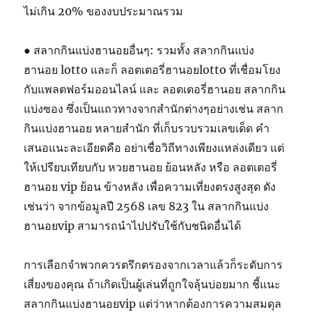
ไม่เกิน 20% ของงบประมาณรวม
● สลากกินแบ่งฮานอยอื่นๆ: รวมทั้ง สลากกินแบ่ง
ฮานอย lotto และก็ ลอตเตอรี่ฮานอยlotto ที่เชื่อมโยง
กับแพลตฟอร์มออนไลน์ และ ลอตเตอรี่ฮานอย สลากกิน
แบ่งซอง ซึ่งเป็นแถวทางจากสำนักต่างๆอย่างเช่น สลาก
กินแบ่งฮานอย หลายสํานัก ที่เก็บรวบรวมเลขเด็ด คำ
เสนอแนะละเอียดคือ อย่าเชื่อวิถีทางเพียงแหล่งเดียว แต่
ให้เปรียบเทียบกับ หวยฮานอย ย้อนหลัง หรือ ลอตเตอรี่
ฮานอย vip ย้อน ข้างหลัง เพื่อความเที่ยงตรงสูงสุด ดัง
เช่นว่า จากข้อมูลปี 2568 เลข 823 ใน สลากกินแบ่ง
ฮานอยvip สามารถนำไปปรับใช้กับชนิดอื่นได้
การเลือกจำพวกควรตรึกตรองจากเวลาแล้วก็ระดับการ
เสี่ยงของคุณ ถ้าเกิดเป็นผู้เล่นที่ถูกใจลุ้นบ่อยมาก ชี้แนะ
สลากกินแบ่งฮานอยvip แต่ว่าหากต้องการความสมดุล