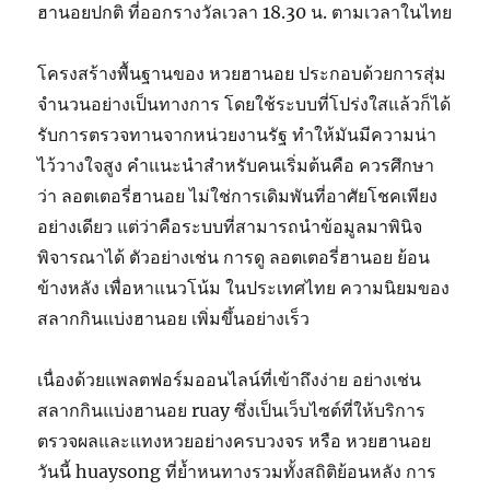
ฮานอยปกติ ที่ออกรางวัลเวลา 18.30 น. ตามเวลาในไทย
โครงสร้างพื้นฐานของ หวยฮานอย ประกอบด้วยการสุ่ม
จำนวนอย่างเป็นทางการ โดยใช้ระบบที่โปร่งใสแล้วก็ได้
รับการตรวจทานจากหน่วยงานรัฐ ทำให้มันมีความน่า
ไว้วางใจสูง คำแนะนำสำหรับคนเริ่มต้นคือ ควรศึกษา
ว่า ลอตเตอรี่ฮานอย ไม่ใช่การเดิมพันที่อาศัยโชคเพียง
อย่างเดียว แต่ว่าคือระบบที่สามารถนำข้อมูลมาพินิจ
พิจารณาได้ ตัวอย่างเช่น การดู ลอตเตอรี่ฮานอย ย้อน
ข้างหลัง เพื่อหาแนวโน้ม ในประเทศไทย ความนิยมของ
สลากกินแบ่งฮานอย เพิ่มขึ้นอย่างเร็ว
เนื่องด้วยแพลตฟอร์มออนไลน์ที่เข้าถึงง่าย อย่างเช่น
สลากกินแบ่งฮานอย ruay ซึ่งเป็นเว็บไซต์ที่ให้บริการ
ตรวจผลและแทงหวยอย่างครบวงจร หรือ หวยฮานอย
วันนี้ huaysong ที่ย้ำหนทางรวมทั้งสถิติย้อนหลัง การ