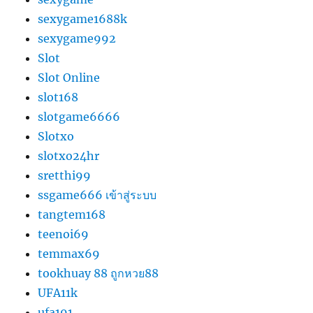
sexygame1688k
sexygame992
Slot
Slot Online
slot168
slotgame6666
Slotxo
slotxo24hr
sretthi99
ssgame666 เข้าสู่ระบบ
tangtem168
teenoi69
temmax69
tookhuay 88 ถูกหวย88
UFA11k
ufa191