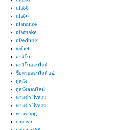
ufa88
ufa89
ufanance
ufasnake
ufawinner
yaibet
คาสิโน
คาสิโนออนไลน์
ซื้อหวยออนไลน์ 24
ดูหนัง
ดูหนังออนไลน์
ทางเข้า live22
ทางเข้า live22
ทางเข้าpg
บาคาร่า
บาคาร่า168