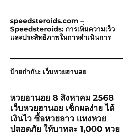
speedsteroids.com –
Speedsteroids: การเพิ่มความเร็ว
และประสิทธิภาพในการดำเนินการ
ป้ายกำกับ:
เว็บหวยฮานอย
หวยฮานอย 8 สิงหาคม 2568
เว็บหวยฮานอย เช็กผลง่าย ได้
เงินไว ซื้อหวยลาว แทงหวย
ปลอดภัย ให้บาทละ 1,000 หวย