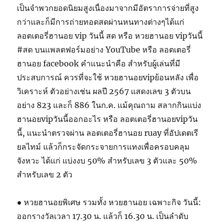
เป็นจำพวกยอดนิยมสูงเนื่องมาจากมีอัตราการจ่ายที่สูง
กว่าและก็มีการถ่ายทอดสดผ่านหนทางต่างๆได้แก่
ลอตเตอรี่ฮานอย vip วันนี้ สด หรือ หวยฮานอย vipวันนี้
#สด บนแพลตฟอร์มอย่าง YouTube หรือ ลอตเตอรี่
ฮานอย facebook คำแนะนำคือ สำหรับผู้เล่นที่มี
ประสบการณ์ ควรที่จะใช้ หวยฮานอยvipย้อนหลัง เพื่อ
วิเคราะห์ ตัวอย่างเช่น ผลปี 2567 แสดงเลข 3 ตัวบน
อย่าง 823 และก็ 886 ในก.ค. แม้คุณถาม สลากกินแบ่ง
ฮานอยvipวันนี้ออกอะไร หรือ ลอตเตอรี่ฮานอยvipวัน
นี้, แนะนำตรวจผ่าน ลอตเตอรี่ฮานอย ruay ที่อัปเดตเรี
ยลไทม์ แล้วก็กระจัดกระจายการแทงเพื่อครอบคลุม
จังหวะ ได้แก่ แบ่งงบ 50% สำหรับเลข 3 ตัวและ 50%
สำหรับเลข 2 ตัว
● หวยฮานอยพิเศษ รวมทั้ง หวยฮานอย เฉพาะกิจ วันนี้:
ออกรางวัลเวลา 17.30 น. แล้วก็ 16.30 น. เป็นลำดับ