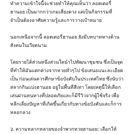
ทำความเข้าใจนี้จะช่วยทำให้คุณเห็นว่า ลอตเตอรี่
ฮานอย เป็นมากกว่าเกมเสี่ยงดวง แต่เป็นกิจกรรมที่
จำเป็นต้องอาศัยความรู้และการวางเป้าหมาย
นอกเหนือจากนี้ ลอตเตอรี่ฮานอย ยังมีบทบาททางด้าน
สังคมในเวียดนาม
โดยรายได้ส่วนหนึ่งส่วนใดนำไปพัฒนาชุมชน ซึ่งเป็นจุด
ที่ทำให้มันแตกต่างจากหวยทั่วๆไป ข้อเสนอแนะละเอียด
เป็น ก่อนเล่นควรศึกษาข้อบังคับในประเทศไทย ซึ่งนับว่า
สลากกินแบ่งฮานอย อยู่ในพื้นที่สีเทา โดยเหตุนี้ให้เลือก
เล่นผ่านหนทางที่ปลอดภัยและก็มีรีวิวจากผู้ใช้จริง เพื่อ
หลีกเลี่ยงปัญหาที่เกิดขึ้นเกี่ยวกับทางข้อบังคับและก็การ
หลอกลวง
2. ความหลากหลายของจำพวกหวยฮานอย: เลือกให้