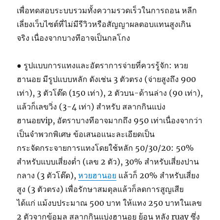
เพื่อทดสอบระบบรวมทั้งความรวดเร็วในการถอน หลีก
เลี่ยงเว็บไซต์ที่ไม่มีรีวิวหรือสัญญาผลตอบแทนสูงเกิน
จริง เนื่องจากบางทีอาจเป็นกลโกง
● รูปแบบการแทงและอัตราการจ่ายที่ควรรู้จัก: หวย
ฮานอย มีรูปแบบหลัก ดังเช่น 3 ตัวตรง (จ่ายสูงถึง 900
เท่า), 3 ตัวโต๊ด (150 เท่า), 2 ตัวบน-ด้านล่าง (90 เท่า),
แล้วก็เลขวิ่ง (3-4 เท่า) สำหรับ สลากกินแบ่ง
ฮานอยvip, อัตราบางทีอาจมากถึง 950 เท่าเนื่องจากว่า
เป็นจำพวกพิเศษ ข้อเสนอแนะละเอียดเป็น
กระจัดกระจายการแทงโดยใช้หลัก 50/30/20: 50%
สำหรับแบบเสี่ยงต่ำ (เลข 2 ตัว), 30% สำหรับเสี่ยงปาน
กลาง (3 ตัวโต๊ด),
หวยฮานอย
แล้วก็ 20% สำหรับเสี่ยง
สูง (3 ตัวตรง) เพื่อรักษาสมดุลแล้วก็ลดการสูญเสีย
ได้แก่ แม้งบประมาณ 500 บาท ให้แทง 250 บาทในเลข
2 ตัวจากข้อมูล สลากกินแบ่งฮานอย ย้อน หลัง ruay ซึ่ง