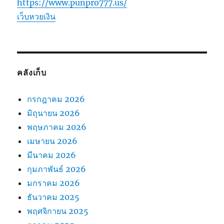
https://www.punpro777.us/
เว็บหวยเงิน
คลังเก็บ
กรกฎาคม 2026
มิถุนายน 2026
พฤษภาคม 2026
เมษายน 2026
มีนาคม 2026
กุมภาพันธ์ 2026
มกราคม 2026
ธันวาคม 2025
พฤศจิกายน 2025