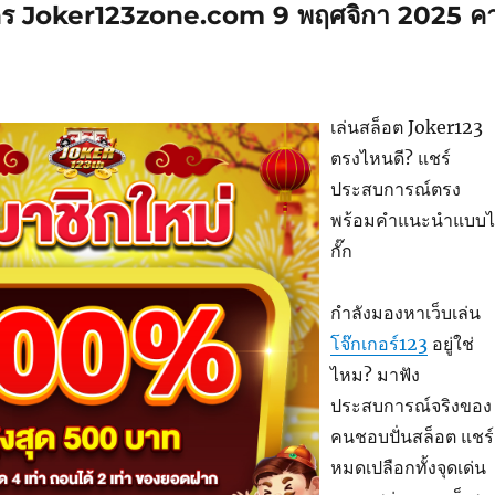
นใคร Joker123zone.com 9 พฤศจิกา 2025 ค
เล่นสล็อต Joker123
ตรงไหนดี? แชร์
ประสบการณ์ตรง
พร้อมคำแนะนำแบบไ
กั๊ก
กำลังมองหาเว็บเล่น
โจ๊กเกอร์123
อยู่ใช่
ไหม? มาฟัง
ประสบการณ์จริงของ
คนชอบปั่นสล็อต แชร์
หมดเปลือกทั้งจุดเด่น