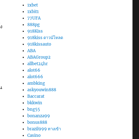
1xbet
1xbit1
77UFA
888pg
้ง
918Kiss
918kiss ดาวน์โหลด
918kissauto
ABA
ABAGroup2
allbet24hr
alot66
alot666
ambking
์น
askyouwin888
Baccarat
bkkwin
bng55
bonanza99
bonus888
brazil999 ทางเข้า
Casino