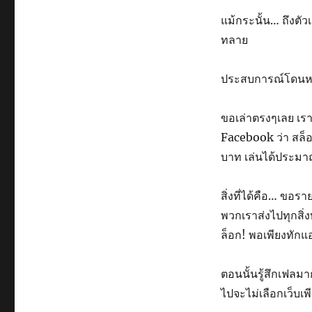
แม้กระนั้น… ถึงตัว
ทลาย
ประสบการณ์โดนหลอก
ขอเล่าตรงๆเลย เรา
Facebook ว่า สล็อ
บาท เล่นได้ประมา
สิ่งที่ได้คือ… ขอรา
พวกเราส่งไปทุกสิ่ง
ล็อก! พอเพียงทักแ
ตอนนั้นรู้สึกเฟลมาก
ไปจะไม่เลือกเว็บเพ