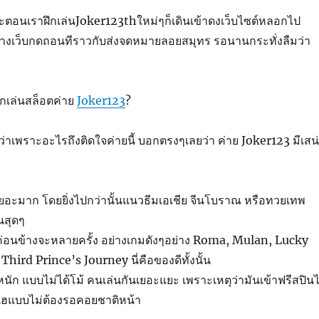
พราะตอนเราฝึกเล่นJoker123thใหม่ๆก็เดินเข้าดงเว็บไซต์หลอกไป
างเว็บกดถอนทีราวกับส่งจดหมายลอยสมุทร รอนานกระทั่งลืมว่า
อกเล่นสล็อตค่าย
Joker123
?
เพราะอะไรถึงติดใจค่ายนี้ บอกตรงๆเลยว่า ค่าย Joker123 มีเสน่
ยอะมาก โดยยิ่งไปกว่านั้นแนวธีมเอเชีย จีนโบราณ หรือทวยเทพ
นสุดๆ
สค่อนข้างจะหลายครั้ง อย่างเกมดังๆอย่าง Roma, Mulan, Lucky
Third Prince’s Journey นี่คือของดีทั้งนั้น
หนัก แบบไม่ได้โม้ คนเล่นกันเยอะแยะ เพราะเหตุว่ามันเข้าฟรีสปินไ
ีเฮแบบไม่ต้องรอคอยชาติหน้า