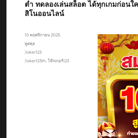
ต่ำ ทดลองเล่นสล็อต ได้ทุกเกมก่อ
สิโนออนไลน์
เขียน
10 พฤศจิกายน 2025
เมื่อ
รูป
พูดคุย
แบบ
หมวด
Joker123
เรื่อง
หมู่
ป้าย
Joker123th
,
โจ๊กเกอร์123
กำกับ