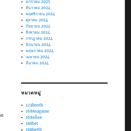
มกราคม 2025
ธันวาคม 2024
พฤศจิกายน 2024
ตุลาคม 2024
กันยายน 2024
สิงหาคม 2024
กรกฎาคม 2024
มิถุนายน 2024
พฤษภาคม 2024
เมษายน 2024
มีนาคม 2024
หมวดหมู่
123lionth
1688sagame
่อ
168สล็อต
188bet
188betth