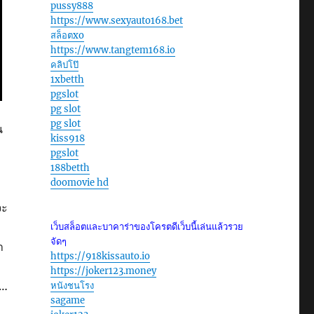
pussy888
https://www.sexyauto168.bet
สล็อตxo
https://www.tangtem168.io
คลิปโป๊
1xbetth
pgslot
pg slot
pg slot
น
kiss918
pgslot
188betth
doomovie hd
จะ
เว็บสล็อตและบาคาร่าของโครตดีเว็บนี้เล่นแล้วรวย
จัดๆ
า
https://918kissauto.io
https://joker123.money
า…
หนังชนโรง
sagame