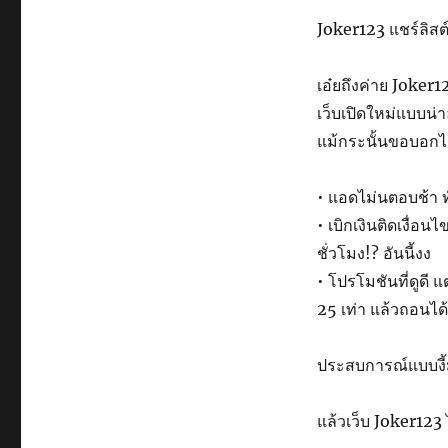
Joker123 แชร์ลิสต์
เอ๋ยถึงค่าย Joker1
เว็บเปิดใหม่แบบน่
แม้กระนั้นขอบอกไว
• แอดไม่นตอบช้า 
• เบิกเงินติดเงื่อ
ชั่วโมง!? อันนี้งง
• โปรโมชันที่ดูดี แ
25 เท่า แล้วถอนได
ประสบการณ์แบบงี้มั
แล้วเว็บ Joker123 