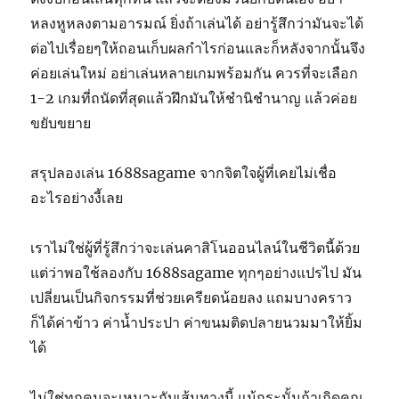
หลงหูหลงตามอารมณ์ ยิ่งถ้าเล่นได้ อย่ารู้สึกว่ามันจะได้
ต่อไปเรื่อยๆให้ถอนเก็บผลกำไรก่อนและก็หลังจากนั้นจึง
ค่อยเล่นใหม่ อย่าเล่นหลายเกมพร้อมกัน ควรที่จะเลือก
1-2 เกมที่ถนัดที่สุดแล้วฝึกมันให้ชำนิชำนาญ แล้วค่อย
ขยับขยาย
สรุปลองเล่น 1688sagame จากจิตใจผู้ที่เคยไม่เชื่อ
อะไรอย่างงี้เลย
เราไม่ใช่ผู้ที่รู้สึกว่าจะเล่นคาสิโนออนไลน์ในชีวิตนี้ด้วย
แต่ว่าพอใช้ลองกับ 1688sagame ทุกๆอย่างแปรไป มัน
เปลี่ยนเป็นกิจกรรมที่ช่วยเครียดน้อยลง แถมบางคราว
ก็ได้ค่าข้าว ค่าน้ำประปา ค่าขนมติดปลายนวมมาให้ยิ้ม
ได้
ไม่ใช่ทุกคนจะเหมาะกับเส้นทางนี้ แม้กระนั้นถ้าเกิดคุณ