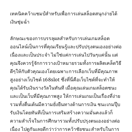
เทคนิคคว้าแชมป์สำหรับเพื่อการเล่นสล็อตสนุกง่ายได้
เงินชุ่มฉ่ำ
ลักษณะของการบรรลุผลสำหรับการเล่นเกมสล็อต
ออนไลน์เป็นการที่คุณเรียนรู้และปรับปรุงตนเองอย่างต่อ
เนื่องและเป็นประจำ ไม่ใช่แค่การเล่นไปวันๆแค่นั้น แต่
คุณจึงควรรู้จักการวางเป้าหมายรวมทั้งการผลิตเคล็ดวิธี
ดีๆให้กับตัวคุณเองโดยเฉพาะการเลือกเว็บที่มีคุณภาพ
สูงอย่างเว็บไซต์ 168slot ซึ่งที่นี่คือเว็บไซต์ที่จะทำให้
คุณได้รับเงินรางวัลในทันที เมื่อคุณเล่นเกมสล็อตชนะ
และเป็นเว็บที่มีคุณภาพสูง ให้การเล่นเกมเป็นเรื่องที่ง่าย
รวมทั้งตื่นเต้นมีความยั่งยืนทางด้านการเงิน ชนะเกมปุ๊บ
รับเงินโดยทันทีเป็นการเสริมสร้างความมั่นคงแล้วก็
ความสำเร็จในการศึกษารวมทั้งปรับปรุงตนเองอย่างต่อ
เนื่อง ไปดูกันเลยดีกว่าว่าการคว้าชัยชนะสำหรับในการ