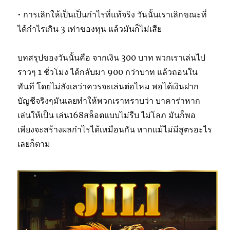
• การเลิกให้เป็นเป็นกำไรที่แท้จริง วันนั้นเราเลิกขณะที่
ได้กำไรเกิน 3 เท่าของทุน แล้วมันก็ไม่เสีย
บทสรุปของวันนั้นคือ จากเงิน 300 บาท พวกเราเล่นไป
ราวๆ 1 ชั่วโมง ได้กลับมา 900 กว่าบาท แล้วถอนใน
ทันที โดยไม่ลังเลว่าควรจะเล่นต่อไหม พอได้เงินฝาก
บัญชีจริงๆมันเลยทำให้พวกเราทราบว่า บาคาร่าหาก
เล่นให้เป็น เล่น168สล็อตแบบไม่รีบ ไม่โลภ มันก็พอ
เพียงจะสร้างผลกำไรได้เหมือนกัน หากแม้ไม่มีสูตรอะไร
เลยก็ตาม