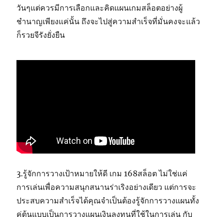
วันๆแต่ควรมีการเลือกและคิดแผนเกมสล็อตอย่างผู้
ชำนาญเพียงแค่นั้น ถึงจะไปสู่ความสำเร็จที่มั่นคงจะแล้ว
ก็รวยจีรังยั่งยืน
3.รู้จักการวางเป้าหมายให้ดี เกม 168สล็อต ไม่ใช่แค่
การเล่นเพื่อความสนุกสนานร่าเริงอย่างเดียว แต่การจะ
ประสบความสำเร็จได้คุณจำเป็นต้องรู้จักการวางแผนทั้ง
คู่ต้นแบบเป็นการวางแผนเงินลงทุนที่ใช้ในการเล่น กับ