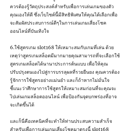
ควรต้องรู้วัตถุประสงค์สำหรับเพื่อการเล่นเกมของตัว
คุณเองให้ดี ซึ่งเว็บไซต์นี้มีสิทธิพิเศษให้คุณได้เลือกเพื่อ
จะสัมผัสประสบการณ์ดีๆในการเล่นเกมเสี่ยงโชค
ออนไลน์ที่บันเทิงใจ
6.ใช้สูตรเกม slot168 ให้เหมาะสมกับเกมที่เล่น ด้วย
เหตุว่าสูตรเกมสล็อตมีมากมายคุณสามารถที่จะเลือกใช้
สูตรเกมสล็อตได้นานาประการต้นแบบ เพื่อให้คุณ
ปรับปรุงตนเองไปสู่การบรรลุผลที่รวยยืนยง คุณควรต้อง
รู้จักการใช้สูตรอย่างแม่นยำ และก็ถ้าหากไม่มั่นใจ
ชี้แนะว่าศึกษาการใช้สูตรให้เหมาะสมก่อนที่จะคุณจะ
ไปเล่นเกมสล็อตออนไลน์ เพื่อป้องกันจุดบกพร่องที่อาจ
จะเกิดขึ้นได้
และก็นี่คือเทคนิคที่จะทำให้ท่านประสบความสำเร็จ
สำหรับเพื่อการเล่นเกมเสี่ยงโชคมาตรงนี้ slot168