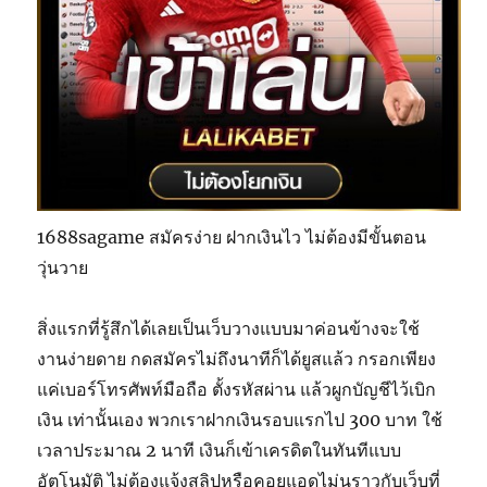
1688sagame สมัครง่าย ฝากเงินไว ไม่ต้องมีขั้นตอน
วุ่นวาย
สิ่งแรกที่รู้สึกได้เลยเป็นเว็บวางแบบมาค่อนข้างจะใช้
งานง่ายดาย กดสมัครไม่ถึงนาทีก็ได้ยูสแล้ว กรอกเพียง
แค่เบอร์โทรศัพท์มือถือ ตั้งรหัสผ่าน แล้วผูกบัญชีไว้เบิก
เงิน เท่านั้นเอง พวกเราฝากเงินรอบแรกไป 300 บาท ใช้
เวลาประมาณ 2 นาที เงินก็เข้าเครดิตในทันทีแบบ
อัตโนมัติ ไม่ต้องแจ้งสลิปหรือคอยแอดไม่นราวกับเว็บที่