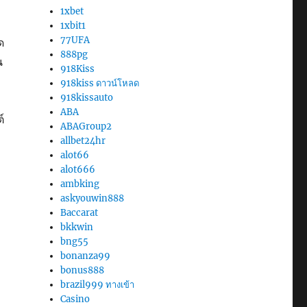
1xbet
1xbit1
77UFA
ด
888pg
น
918Kiss
918kiss ดาวน์โหลด
918kissauto
ABA
์
ABAGroup2
allbet24hr
alot66
alot666
ambking
askyouwin888
Baccarat
bkkwin
bng55
bonanza99
bonus888
brazil999 ทางเข้า
Casino