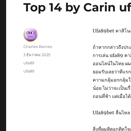
Top 14 by Carin uf
Ufa89bet คาสิโนออ
ผู้
Charles Barnes
ถ้าหากกล่าวถึงปร
เขียน
เขียน
3 ธันวาคม 2025
การเล่น ufa89 คา
เมื่อ
หมวด
ufa89
ออนไลน์ในไทย ผม
หมู่
ป้าย
ufa89
ยอมรับเลยว่าทีแรก
กำกับ
ความกลุ้มอกกลุ้มใจ
น้อย ไม่ว่าจะเป็
ถอนที่ช้า แต่เมื่อไ
Ufa89bet ลื่นไหล 
สิ่งที่ผมติดอกติดใจ