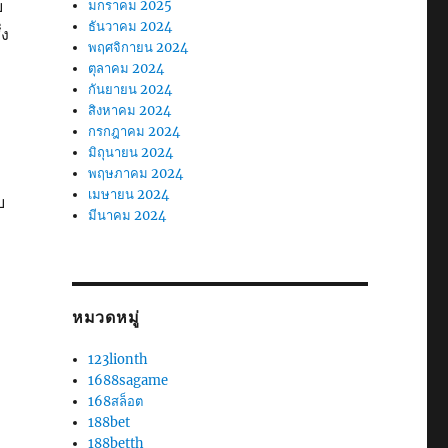
บ
มกราคม 2025
ธันวาคม 2024
่ง
พฤศจิกายน 2024
ตุลาคม 2024
กันยายน 2024
สิงหาคม 2024
กรกฎาคม 2024
มิถุนายน 2024
พฤษภาคม 2024
เมษายน 2024
บ
มีนาคม 2024
หมวดหมู่
123lionth
1688sagame
168สล็อต
188bet
188betth