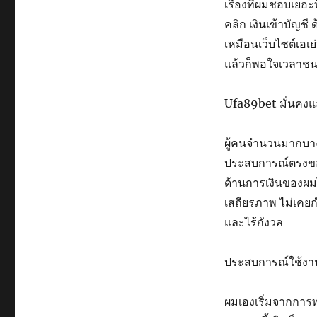
เรื่องที่ผมชอบเยอะ
คลิก เงินเข้าบัญชี
เหมือนเว็บไซต์เอเย
แล้วก็พอใจเวลาชน
Ufa89bet มั่นคงแ
ผู้คนจำนวนมากบางที
ประสบการณ์ตรงของ
ด้านการเงินของผมไ
เสถียรภาพ ไม่เคย
และไร้กังวล
ประสบการณ์ใช้งา
ผมเองเริ่มจากการทด