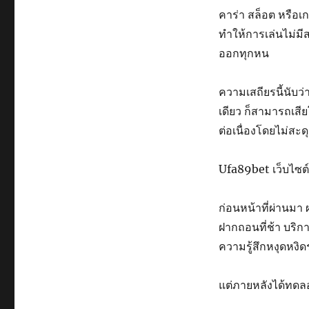
คาร่า สล็อต หรือเ
ทำให้การเล่นไม่มีส
ออกทุกหน
ความเสถียรนี้นับว
เดียว ก็สามารถเสี
ต่อเนื่องโดยไม่สะด
Ufa89bet เว็บไซต์ต
ก่อนหน้าที่ผ่านมา
ฝากถอนที่ช้า บริก
ความรู้สึกหงุดหงิ
แต่ภายหลังได้ทดลอง