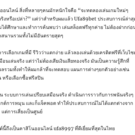
อตออนไลน์ สิ่งที่หลายๆคนมักหนักใจคือ “จะทดลองเล่นเกมใหม่ๆ
ค์จริงหรือเปล่า?” แต่ว่าสำหรับผมแล้ว Ufa89bet ประสบการณ์ล่าสุ
ได้ศึกษาและทำการค้นพบว่า เล่นสล็อตฟรีทุกค่าย ไม่ต้องฝากก่อ
ุกสนานรวมทั้งไม่มีอันตรายสุดๆ
รเลือกเกมที่มี รีวิวว่าแตกง่าย แล้วลองเล่นด้วยเครดิตฟรีที่เว็บไซต
ือนเล่นจริง แต่ว่าไม่ต้องเสียเงินเสียทองจริง มันเป็นความรู้สึกที่
ลรวมทั้งทำให้ผมกล้าที่จะทดสอบ แผนการต่างๆยกตัวอย่างเช่น
หรือเลือกซื้อฟรีสปิน
จเป็น ระบบการเล่นเปรียบเสมือนจริง ดำเนินการราวกับการพนันจริงๆ
ฟเฟกต์การหมุน และก็แจ็คพอต ทำให้ประสบการณ์ไม่ได้แตกต่างจาก
 แต่การเสี่ยงเป็นศูนย์
์นี้ถึงเป็นคาสิโนออนไลน์ ufa8997 ที่ดีเยี่ยมที่สุดในไทย