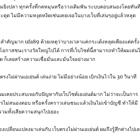
กมยิงปลา ทุกครั้งที่กดหมุนหรือวางเดิมพัน ระบบตอบสนองโดยทันท
ะดุด ไม่มีความหงุดหงิดเช่นเคยเจอในบางเว็บที่เล่นๆอยู่แล้วหลุด
่าสำคัญมาก ufa89 ด้วยเหตุว่าบางเวลาแค่กระเด้งหลุดเพียงแต่ครั้ง
ยโอกาสชนะรางวัลใหญ่ไปได้ การที่เว็บไซต์นี้สามารถทำให้ผมเล่นไ
ุด ก็เลยสร้างความเชื่อมั่นและมั่นใจอย่างมาก
รงไม่ผ่านเอเย่นต์ เล่นง่าย ไม่มีอย่างน้อย เบิกเงินไวใน 30 วินาที
 ผมเคยประสบเจอกับปัญหากับเว็บไซต์เอเย่นต์มาก ไม่ว่าจะเป็นการ
ารไม่สนองตอบ หรือครั้งคราวเล่นชนะแล้วเงินไม่เข้าบัญชี ทำให้มี
ดรวมทั้งเสียความสนุกไปเยอะ
เปลี่ยนแปลงมาเล่นกับ เว็บตรงไม่ผ่านเอเย่นต์ ผมถึงรู้สึกต่างไปเ