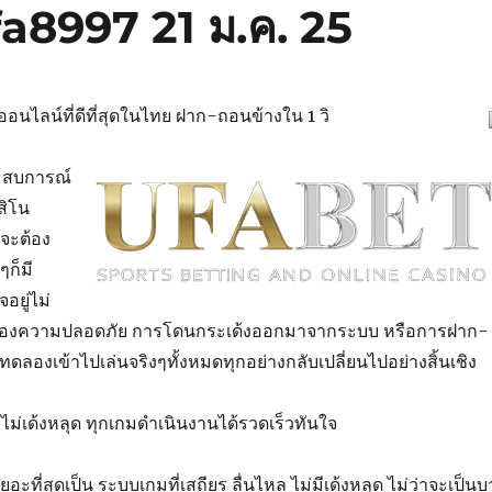
a8997 21 ม.ค. 25
นไลน์ที่ดีที่สุดในไทย ฝาก-ถอนข้างใน 1 วิ
ะสบการณ์
สิโน
จะต้อง
ๆก็มี
อยู่ไม่
นเรื่องความปลอดภัย การโดนกระเด้งออกมาจากระบบ หรือการฝาก-
ด้ทดลองเข้าไปเล่นจริงๆทั้งหมดทุกอย่างกลับเปลี่ยนไปอย่างสิ้นเชิง
ไม่เด้งหลุด ทุกเกมดำเนินงานได้รวดเร็วทันใจ
เยอะที่สุดเป็น ระบบเกมที่เสถียร ลื่นไหล ไม่มีเด้งหลุด ไม่ว่าจะเป็นบ