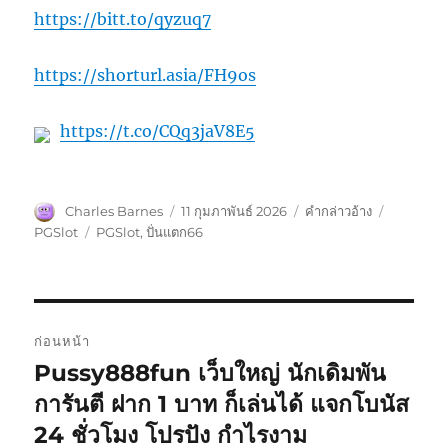
https://bitt.to/qyzuq7
https://shorturl.asia/FH9os
https://t.co/CQq3jaV8E5
ผู้
เขียน
รูป
หมวด
Charles Barnes
11 กุมภาพันธ์ 2026
คำกล่าวอ้าง
เขียน
เมื่อ
แบบ
หมู่
ป้าย
PGSlot
PGSlot
,
ปั่นแตก66
เรื่อง
กำกับ
แนะแนว
ก่อนหน้า
เรื่อง
Pussy888fun เว็บใหญ่ นักเดิมพัน
เรื่อง
ก่อน
การันตี ฝาก 1 บาท ก็เล่นได้ แจกโบนัส
หน้า:
24 ชั่วโมง โปรปัง กำไรงาม