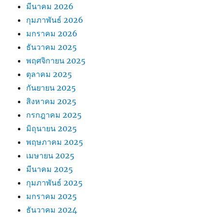
มีนาคม 2026
กุมภาพันธ์ 2026
มกราคม 2026
ธันวาคม 2025
พฤศจิกายน 2025
ตุลาคม 2025
กันยายน 2025
สิงหาคม 2025
กรกฎาคม 2025
มิถุนายน 2025
พฤษภาคม 2025
เมษายน 2025
มีนาคม 2025
กุมภาพันธ์ 2025
มกราคม 2025
ธันวาคม 2024