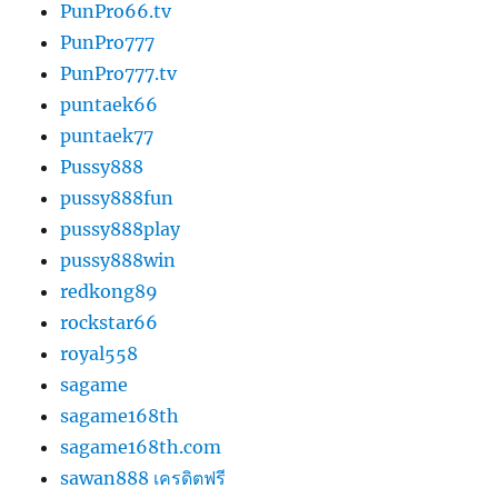
PunPro66.tv
PunPro777
PunPro777.tv
puntaek66
puntaek77
Pussy888
pussy888fun
pussy888play
pussy888win
redkong89
rockstar66
royal558
sagame
sagame168th
sagame168th.com
sawan888 เครดิตฟรี