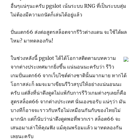
อื่นๆแน่ๆนะครับ pgslot เน้นระบบ RNG ที่เป็นระบบสุ่ม
ไม่ต้องมีความถนัดก็เล่นได้อยู่แล้ว
ปั่นแตก66 ส่งต่อสูตรสล็อตจากรีวิวต่างแดน จะใช้ได้ผล
ไหม? มาทดลองกัน!
ในช่วงหลังนี้ pgslot ได้ได้โอกาสติดตามบทความ
จากต่างประเทศมากยิ่งขึ้น แน่นอนนะครับว่า รีวิว
เกมปั่นแตก66 จากเว็บไซต์ต่างชาตินั้นมากมาย หากได้
โอกาสล่ะก็ ผมจะมาเขียนรีวิวสรุปให้อย่างแน่นอนนะ
ครับ แต่สิ่งที่น่าดึงดูดไม่แพ้กับการรีวิวเกมต่างๆเลยก็คือ
สูตรสล็อต66 จากต่างประเทศ นั่นเองขอรับ แน่ๆว่า มัน
บางทีก็อาจจะราวกับหรือไม่เหมือนกันกับของไทยไม่
มากนัก แต่ก็นับว่าน่าดึงดูดพอที่พวกเรา สล็อต66 จะ
เสนอมาเล่าให้คุณฟัง แม้คุณพร้อมแล้ว มาทดลองกัน
เลยนะครับ