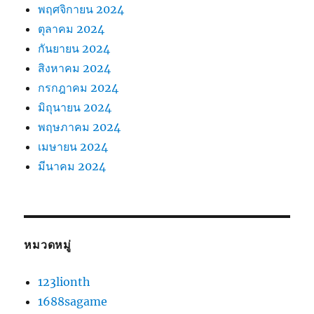
พฤศจิกายน 2024
ตุลาคม 2024
กันยายน 2024
สิงหาคม 2024
กรกฎาคม 2024
มิถุนายน 2024
พฤษภาคม 2024
เมษายน 2024
มีนาคม 2024
หมวดหมู่
123lionth
1688sagame