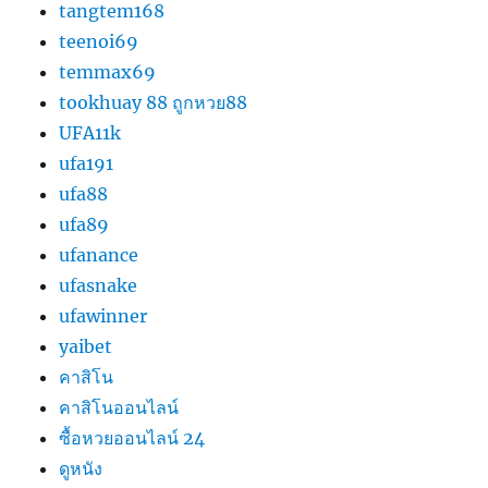
tangtem168
teenoi69
temmax69
tookhuay 88 ถูกหวย88
UFA11k
ufa191
ufa88
ufa89
ufanance
ufasnake
ufawinner
yaibet
คาสิโน
คาสิโนออนไลน์
ซื้อหวยออนไลน์ 24
ดูหนัง