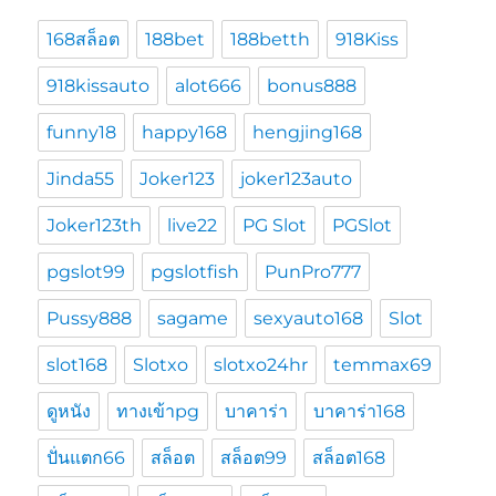
168สล็อต
188bet
188betth
918Kiss
918kissauto
alot666
bonus888
funny18
happy168
hengjing168
Jinda55
Joker123
joker123auto
Joker123th
live22
PG Slot
PGSlot
pgslot99
pgslotfish
PunPro777
Pussy888
sagame
sexyauto168
Slot
slot168
Slotxo
slotxo24hr
temmax69
ดูหนัง
ทางเข้าpg
บาคาร่า
บาคาร่า168
ปั่นแตก66
สล็อต
สล็อต99
สล็อต168