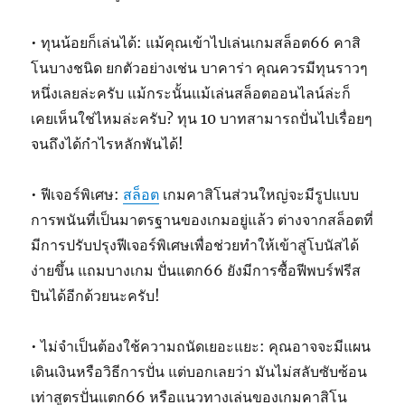
• ทุนน้อยก็เล่นได้: แม้คุณเข้าไปเล่นเกมสล็อต66 คาสิ
โนบางชนิด ยกตัวอย่างเช่น บาคาร่า คุณควรมีทุนราวๆ
หนึ่งเลยล่ะครับ แม้กระนั้นแม้เล่นสล็อตออนไลน์ล่ะก็
เคยเห็นใช่ไหมล่ะครับ? ทุน 10 บาทสามารถปั่นไปเรื่อยๆ
จนถึงได้กำไรหลักพันได้!
• ฟีเจอร์พิเศษ:
สล็อต
เกมคาสิโนส่วนใหญ่จะมีรูปแบบ
การพนันที่เป็นมาตรฐานของเกมอยู่แล้ว ต่างจากสล็อตที่
มีการปรับปรุงฟีเจอร์พิเศษเพื่อช่วยทำให้เข้าสู่โบนัสได้
ง่ายขึ้น แถมบางเกม ปั่นแตก66 ยังมีการซื้อฟีพบร์ฟรีส
ปินได้อีกด้วยนะครับ!
• ไม่จำเป็นต้องใช้ความถนัดเยอะแยะ: คุณอาจจะมีแผน
เดินเงินหรือวิธีการปั่น แต่บอกเลยว่า มันไม่สลับซับซ้อน
เท่าสูตรปั่นแตก66 หรือแนวทางเล่นของเกมคาสิโน