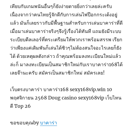
เทียบกับเกมพนันอื่นๆก็ยังง่ายดายยิ่งกว่าเลยล่ะครับ
เนื่องจากว่าคนไทยรู้จักดีกับการเล่นไพ่ป๊อกกระเด้งอยู่
แล้ว มันก็เลยราวกับมีพื้นฐานสำหรับการเล่นบาคาร่าที่ดี
เมื่อมาเล่นบาคาร่าจริงๆจึงรู้เรื่องได้ทันที แถมยังมีระบบ
ระเบียบดีลเลอร์ที่ตระเตรียมให้พวกเราพร้อมสรรพ เรียก
ว่าเพียงแค่เดิมพันก็เล่นได้ชิวๆไม่ต้องสนใจอะไรเลยก็ยัง
ได้ ด้วยเหตุผลดังกล่าว ถ้าคุณพร้อมลงทะเบียนใหม่แล้ว
ล่ะก็ มาลงทะเบียนเป็นสมาชิกใหม่กับเราบาคาร่า168ได้
เลยจ๊านะครับ สมัครเป็นสมาชิกใหม่ สมัครเลย!
เว็บตรงบาคาร่า บาคาร่า168 sexy168vip.win 10
พฤศจิกายน 2568 Doug casino sexy168vip เว็บไหน
ดี Top 26
ขอขอบคุณby
บาคาร่า