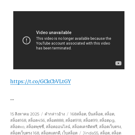
https://t.co/GCkCbVLtGY
…
เขียน
รูป
หมวด
15 สิงหาคม 2025
คำกล่าวอ้าง
168สล็อต
,
ปั่นสล็อต
,
สล็อต
,
เมื่อ
แบบ
หมู่
สล็อต168
,
สล็อต456
,
สล็อต888
,
สล็อต918
,
สล็อต99
,
สล็อตpg
,
เรื่อง
สล็อตxo
,
สล็อตพุซซี่
,
สล็อตออนไลน์
,
สล็อตเครดิตฟรี
,
สล็อตเว็บตรง
,
ป้าย
สล็อตเว็บตรง 168
,
สล็อตแตกดี
,
เว็บสล็อต
Jinda55
,
สล็อต
,
สล็อต