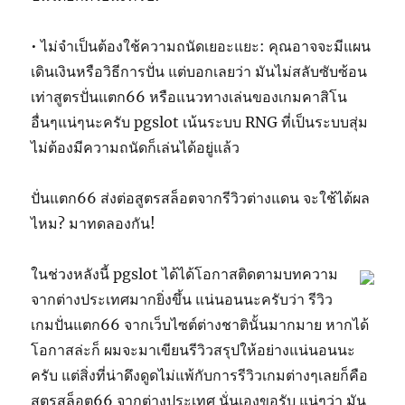
• ไม่จำเป็นต้องใช้ความถนัดเยอะแยะ: คุณอาจจะมีแผน
เดินเงินหรือวิธีการปั่น แต่บอกเลยว่า มันไม่สลับซับซ้อน
เท่าสูตรปั่นแตก66 หรือแนวทางเล่นของเกมคาสิโน
อื่นๆแน่ๆนะครับ pgslot เน้นระบบ RNG ที่เป็นระบบสุ่ม
ไม่ต้องมีความถนัดก็เล่นได้อยู่แล้ว
ปั่นแตก66 ส่งต่อสูตรสล็อตจากรีวิวต่างแดน จะใช้ได้ผล
ไหม? มาทดลองกัน!
ในช่วงหลังนี้ pgslot ได้ได้โอกาสติดตามบทความ
จากต่างประเทศมากยิ่งขึ้น แน่นอนนะครับว่า รีวิว
เกมปั่นแตก66 จากเว็บไซต์ต่างชาตินั้นมากมาย หากได้
โอกาสล่ะก็ ผมจะมาเขียนรีวิวสรุปให้อย่างแน่นอนนะ
ครับ แต่สิ่งที่น่าดึงดูดไม่แพ้กับการรีวิวเกมต่างๆเลยก็คือ
สูตรสล็อต66 จากต่างประเทศ นั่นเองขอรับ แน่ๆว่า มัน