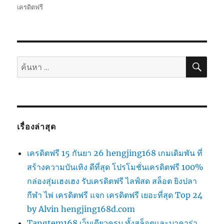
กำกับ
เครดิตฟรี
ค้นห
ค้นหา:
เรื่องล่าสุด
เครดิตฟรี 15 กันยา 26 hengjing168 เกมเดิมพัน ที่
สร้างความบันเทิง ดีที่สุด โปรโมชั่นเครดิตฟรี 100%
กล่องสุ่มเฮงเฮง รับเครดิตฟรี ไลฟ์สด สล็อต ยิงปลา
กีฬา ไพ่ เครดิตฟรี แจก เครดิตฟรี เยอะที่สุด Top 24
by Alvin hengjing168d.com
Tangtem168 เว็บเดียวครบ ทั้งสล็อตและบาคาร่า