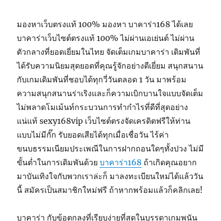
มองหาเว็บตรงแท้ 100% มองหา บาคาร่า168 ได้เลย
บาคาร่าเว็บไซต์ตรงแท้ 100% ไม่ผ่านเอเย่นต์ ไม่ผ่าน
ตัวกลางที่ยอดเยี่ยมในไทย จัดเต็มเกมบาคาร่า เดิมพันที่
ได้รับความนิยมสุดยอดที่คุณรู้จักอย่างดีเยี่ยม สนุกสนาน
กับเกมเดิมพันที่ชอบได้ทุกวี่วันตลอด 1 วัน มาพร้อม
ความสนุกสนานร่าเริงและก็ความเบิกบานใจแบบจัดเต็ม
ไม่พลาดโมเม้นท์กระบวนการทำกำไรที่ดีที่สุดอย่าง
แน่แท้ sexy168vip เว็บไซต์ตรงจัดเครดิตฟรีให้ท่าน
แบบไม่มีกั๊ก รับยอดเสียได้ทุกเมื่อเชื่อวัน ไร้ค่า
ขนบธรรมเนียมประเพณีในการฝากถอนใดๆทั้งปวง ไม่มี
ขั้นต่ำในการเดิมพันด้วย
บาคาร่า168
ถ้าเกิดคุณอยาก
มาบันเทิงใจกับพวกเราล่ะก็ มาลงทะเบียนใหม่ได้แล้ววัน
นี้ สมัครเป็นสมาชิกใหม่ฟรี ถ้าหากพร้อมแล้วก็คลิกเลย!
บาคาร่า กับข้อตกลงที่เรียบง่ายที่สุดในบรรดาเกมพนัน