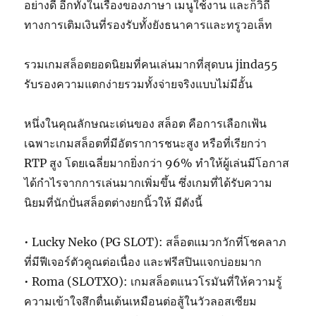
อย่างดี อีกทั้งในเรื่องของภาษา เมนูใช้งาน และก็วิถี
ทางการเติมเงินที่รองรับทั้งยังธนาคารและทรูวอเล็ท
รวมเกมสล็อตยอดนิยมที่คนเล่นมากที่สุดบน jinda55
รับรองความแตกง่ายรวมทั้งจ่ายจริงแบบไม่มีอั้น
หนึ่งในคุณลักษณะเด่นของ สล็อต คือการเลือกเฟ้น
เฉพาะเกมสล็อตที่มีอัตราการชนะสูง หรือที่เรียกว่า
RTP สูง โดยเฉลี่ยมากยิ่งกว่า 96% ทำให้ผู้เล่นมีโอกาส
ได้กำไรจากการเล่นมากเพิ่มขึ้น ซึ่งเกมที่ได้รับความ
นิยมที่นักปั่นสล็อตต่างยกนิ้วให้ มีดังนี้
• Lucky Neko (PG SLOT): สล็อตแมวกวักที่โชคลาภ
ที่มีฟีเจอร์ตัวคูณต่อเนื่อง และฟรีสปินแจกบ่อยมาก
• Roma (SLOTXO): เกมสล็อตแนวโรมันที่ให้ความรู้
ความเข้าใจสึกตื่นเต้นเหมือนต่อสู้ในวัวลอสเซียม