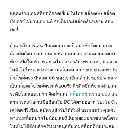
แหล่งรวมเกมสล็อตที่ยอดเยี่ยมในไทย สล็อต66 สล็อต
เว็บตรงไม่ผ่านเอเย่นต์ จัดเต็มเกมสล็อตล้นหลาม ลอง
เลย!
ถ้าเอ๋ยถึงการเล่น ปั่นแตก66 ล่ะก็ สมาชิกโดยมากจะ
ต้องคิดถึงความมากมายหลากหลายของเกม สล็อต66
ที่เราเปิดให้บริการอย่างไม่ต้องสงสัย เพราะเหตุว่าคงจะ
ไม่มีเว็บไหนจะส่งตรงเกมสล็อตมากมายก่ายกองเท่ากับ
เว็บไซต์ตรง ปั่นแตก66 ของเราอีกแล้วล่ะขอรับ พวกเรา
เป็นสล็อตเว็บไซต์ตรงแท้ 100% ลิขสิทธิ์แท้จากค่ายเกม
ระดับโลกเยอะมาก จัดเต็มเกม
สล็อต66
กว่า 1,000 เกม
สามารถเล่นผ่านมือถือหรือ PC ได้ตามอยาก โปรโมชั่น
เครดิตฟรีเพียบ สมัครแล้วรับได้ทันที บอกเลยว่า คุณจะ
หาเกมสล็อตมากไม่น้อยเลยทีเดียวเยอะมากขนาดนี้ตรง
ไหนไม่ได้อีกแล้วครับ มาสนุกกับเกมสล็อตที่เหมาะสม