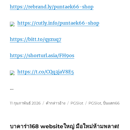
https://rebrand.ly/puntaek66-shop
https://cutly.info/puntaek66-shop
https://bitt.to/qyzuq7
https://shorturl.asia/FH9os
https://t.co/CQq3jaV8E5
…
เขียน
รูป
หมวด
ป้าย
11 กุมภาพันธ์ 2026
คำกล่าวอ้าง
PGSlot
PGSlot
,
ปั่นแตก66
เมื่อ
แบบ
หมู่
กำกับ
เรื่อง
บาคาร่า168 websiteใหญ่ มือใหม่ห้ามพลาด!