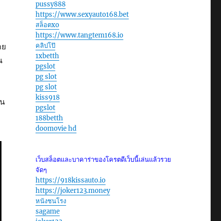
pussy888
https://www.sexyauto168.bet
สล็อตxo
https://www.tangtem168.io
าย
คลิปโป๊
1xbetth
น
pgslot
pg slot
pg slot
kiss918
ิน
pgslot
188betth
doomovie hd
เว็บสล็อตและบาคาร่าของโครตดีเว็บนี้เล่นแล้วรวย
จัดๆ
https://918kissauto.io
https://joker123.money
หนังชนโรง
sagame