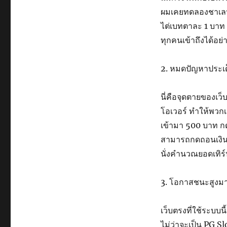
ผมเคยทดลองชาเลนจ
ไต่เบทตาละ 1 บาท 
ทุกคนเข้าถึงได้อย่
2. หมดปัญหาประเด็
นี่คือจุดตายของเว็
โอเวอร์ ทำให้พวก
เข้ามา 500 บาท ก
สามารถกดถอนเงิน 
นั่งคำนวณยอดเทิร์น
3. โอกาสชนะสูงมาก
เว็บตรงที่ใช้ระบบน
ไม่ว่าจะเป็น PG S