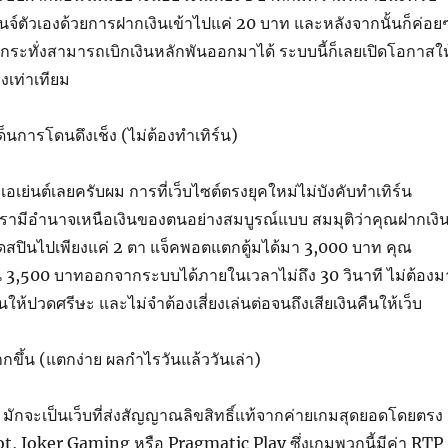
์ตัวเองด้วยการฝากเงินเข้าไปแค่ 20 บาท และหลังจากนั้นก็ค่อย
กระทั่งสามารถเบิกเงินหลักพันออกมาได้ ระบบนี้ก็เลยเปิดโอกาสให
างเท่าเทียม
นการโดนดึงเช็ง (ไม่ต้องทำเทิร์น)
บเอเย่นต์เลยครับผม การที่เว็บไซต์ตรงยุคใหม่ไม่บังคับทำเทิร์น
เรามีอำนาจเหนือเงินของตนอย่างสมบูรณ์แบบ สมมุติว่าคุณฝากเงิ
ดสปินไปเพียงแค่ 2 ตา แจ็คพอตแตกตู้มได้มา 3,000 บาท คุณ
3,500 บาทออกจากระบบได้ภายในเวลาไม่ถึง 30 วินาที ไม่ต้องม
ให้ปวดศรีษะ และไม่จำต้องเสี่ยงเล่นต่อจนถึงเสียเงินคืนให้เว็บ
ขึ้น (แตกง่าย ผลกำไรวันแล้ววันเล่า)
ี้ มักจะเป็นเว็บที่ส่งสัญญาณลิขสิทธิ์แท้จากค่ายเกมสุดยอดโดยตรง
lot, Joker Gaming หรือ Pragmatic Play ซึ่งเกมพวกนี้มีค่า RTP