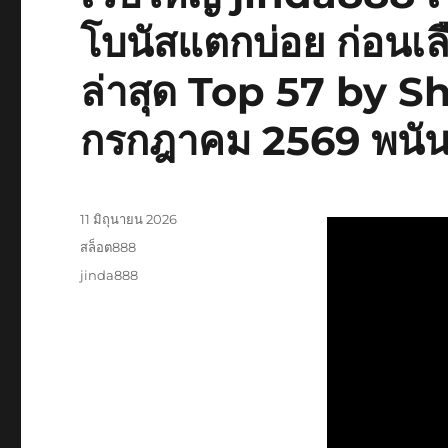
โบนัสแตกบ่อย ก่อนเลื
ล่าสุด Top 57 by Sh
กรกฎาคม 2569 พนัน
เขียน
11 มิถุนายน 2026
เมื่อ
หมวด
สล็อต888
หมู่
ป้าย
jinda888
กำกับ