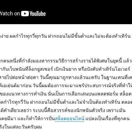
่าย ผลกำไรทุกวี่ทุกวัน ฝากถอนไม่มีขั้นต่ำและไม่จะต้องทำเทิร์น
อีกคนหนึ่งที่กำลังมองหากรรมวิธีการสร้างรายได้พิเศษในยุคนี้ แล้ว
กับเว็บพนันที่ล็อกยูสเซอร์ เบิกเงินยาก หรือบังคับทำเทิร์นโอเวอร์
หายไปต่อหน้าต่อตา วันนี้คุณมาถูกทางแล้วนะครับ ในฐานะคนที่เ
ต์เอเย่นต์มาก่อน วันนี้ผมต้องการจะมาแชร์ประสบการณ์จริงที่ทำให
ม่ของแนวทางการทำเงิน นั่นเป็นการเลือกเล่นบนแพลตฟอร์ม สล็อต
ลกำไรทุกวี่วัน ฝากถอนไม่มีขั้นต่ำและไม่จำเป็นต้องทำเทิร์น ตลอ
ได้คำเดียวเลยว่า ระบบนี้คือสวรรค์ของนักพนันตัวจริง เพราะมัน
่เคยมีมา และก็ทำให้การปั่น
สล็อตออนไลน์
แปลงเป็นเรื่องที่ทุกคน
ริงในแต่ละวันครับผม