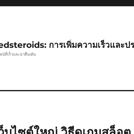
steroids: การเพิ่มความเร็วและปร
ี่เร็วและน่าตื่นเต้น
็บไซต์ใหญ่ วิธีดูเกมสล็อต