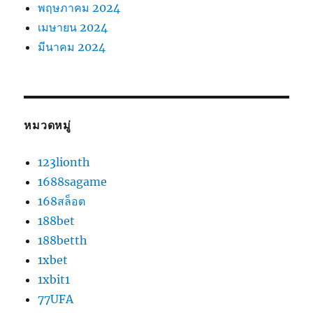
พฤษภาคม 2024
เมษายน 2024
มีนาคม 2024
หมวดหมู่
123lionth
1688sagame
168สล็อต
188bet
188betth
1xbet
1xbit1
77UFA