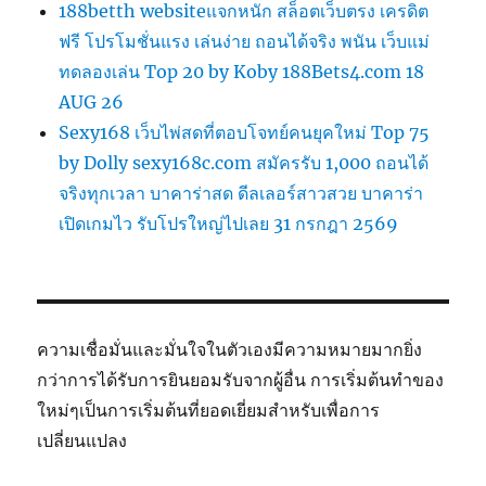
188betth websiteแจกหนัก สล็อตเว็บตรง เครดิต
ฟรี โปรโมชั่นแรง เล่นง่าย ถอนได้จริง พนัน เว็บแม่
ทดลองเล่น Top 20 by Koby 188Bets4.com 18
AUG 26
Sexy168 เว็บไพ่สดที่ตอบโจทย์คนยุคใหม่ Top 75
by Dolly sexy168c.com สมัครรับ 1,000 ถอนได้
จริงทุกเวลา บาคาร่าสด ดีลเลอร์สาวสวย บาคาร่า
เปิดเกมไว รับโปรใหญ่ไปเลย 31 กรกฎา 2569
ความเชื่อมั่นและมั่นใจในตัวเองมีความหมายมากยิ่ง
กว่าการได้รับการยินยอมรับจากผู้อื่น การเริ่มต้นทำของ
ใหม่ๆเป็นการเริ่มต้นที่ยอดเยี่ยมสำหรับเพื่อการ
เปลี่ยนแปลง