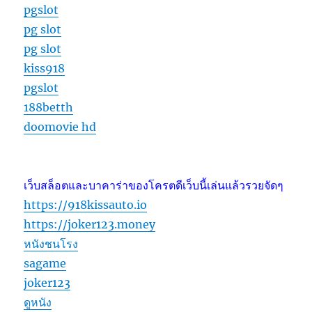
pgslot
pg slot
pg slot
kiss918
pgslot
188betth
doomovie hd
เว็บสล็อตและบาคาร่าของโครตดีเว็บนี้เล่นแล้วรวยจัดๆ
https://918kissauto.io
https://joker123.money
หนังชนโรง
sagame
joker123
ดูหนัง