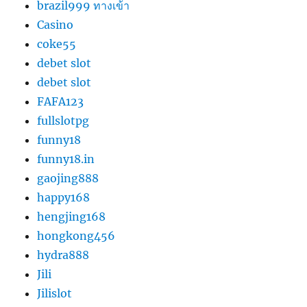
brazil999 ทางเข้า
Casino
coke55
debet slot
debet slot
FAFA123
fullslotpg
funny18
funny18.in
gaojing888
happy168
hengjing168
hongkong456
hydra888
Jili
Jilislot