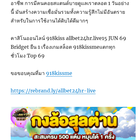
อาชีพ การมีคนคอยสแตนด์บายดูแลเราตลอด 1 วันอย่าง
นี้ มันสร้างความเชื่อมั่นรวมทั้งความรู้สึกไม่มีอันตราย
สำหรับในการใช้งานได้ดิบได้ดีมากๆ
คาสิโนออนไลน์ 918kiss allbet24hr.live15 JUN 69
Bridget ยืน 1 เรื่องเกมสล็อต 918kissmeแตกทุก
ชั่วโมง Top 69
ขอขอบคุณที่มา
918kissme
https://rebrand.ly/allbet24hr-live