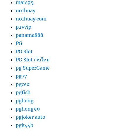
mars95
no1huay
no1huay.com
p2vvip
panama888
PG
PG Slot
PG Slot เว็บใหม่
pg SuperGame
pg77
pgceo
pgfish
pgheng
pgheng99
pgjoker auto
pgk44b