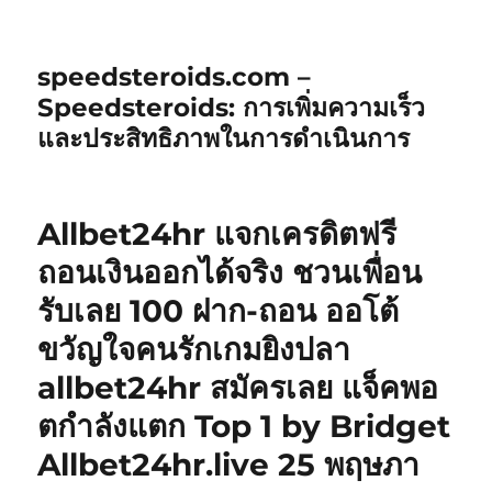
speedsteroids.com –
Speedsteroids: การเพิ่มความเร็ว
และประสิทธิภาพในการดำเนินการ
Allbet24hr แจกเครดิตฟรี
ถอนเงินออกได้จริง ชวนเพื่อน
รับเลย 100 ฝาก-ถอน ออโต้
ขวัญใจคนรักเกมยิงปลา
allbet24hr สมัครเลย แจ็คพอ
ตกำลังแตก Top 1 by Bridget
Allbet24hr.live 25 พฤษภา