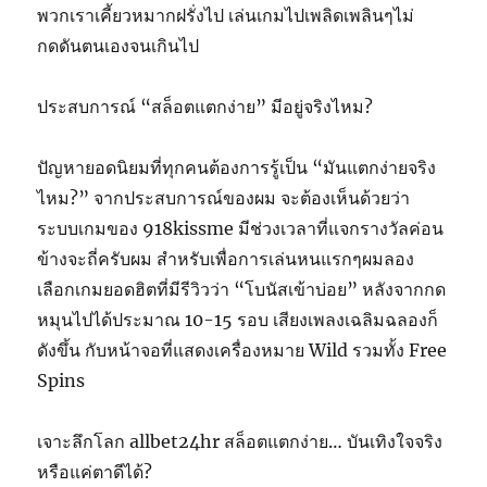
พวกเราเคี้ยวหมากฝรั่งไป เล่นเกมไปเพลิดเพลินๆไม่
กดดันตนเองจนเกินไป
ประสบการณ์ “สล็อตแตกง่าย” มีอยู่จริงไหม?
ปัญหายอดนิยมที่ทุกคนต้องการรู้เป็น “มันแตกง่ายจริง
ไหม?” จากประสบการณ์ของผม จะต้องเห็นด้วยว่า
ระบบเกมของ 918kissme มีช่วงเวลาที่แจกรางวัลค่อน
ข้างจะถี่ครับผม สำหรับเพื่อการเล่นหนแรกๆผมลอง
เลือกเกมยอดฮิตที่มีรีวิวว่า “โบนัสเข้าบ่อย” หลังจากกด
หมุนไปได้ประมาณ 10-15 รอบ เสียงเพลงเฉลิมฉลองก็
ดังขึ้น กับหน้าจอที่แสดงเครื่องหมาย Wild รวมทั้ง Free
Spins
เจาะลึกโลก allbet24hr สล็อตแตกง่าย… บันเทิงใจจริง
หรือแค่ตาดีได้?