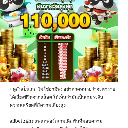
• ดูมันเป็นเกม ไม่ใช่อาชีพ: อย่าคาดหมายว่าจะหาราย
ได้เลี้ยงชีวิตจากสล็อต ให้เห็นว่ามันเป็นเกมระงับ
ความเครียดที่มีความเสี่ยงสูง
allbet24hr แพลตฟอร์มเกมเดิมพันที่มอบความ