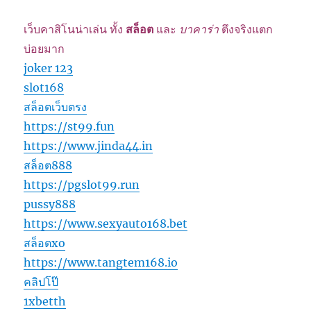
เว็บคาสิโนน่าเล่น ทั้ง
สล็อต
และ
บาคาร่า
ตึงจริงแตก
บ่อยมาก
joker 123
slot168
สล็อตเว็บตรง
https://st99.fun
https://www.jinda44.in
สล็อต888
https://pgslot99.run
pussy888
https://www.sexyauto168.bet
สล็อตxo
https://www.tangtem168.io
คลิปโป๊
1xbetth