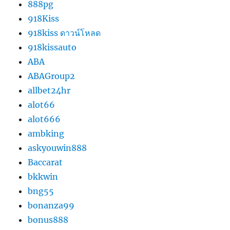
888pg
918Kiss
918kiss ดาวน์โหลด
918kissauto
ABA
ABAGroup2
allbet24hr
alot66
alot666
ambking
askyouwin888
Baccarat
bkkwin
bng55
bonanza99
bonus888