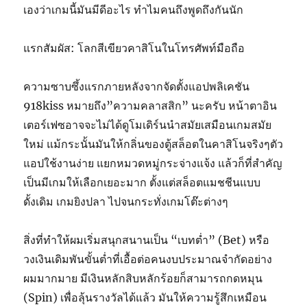
เองว่าเกมนี้มันมีดีอะไร ทำไมคนถึงพูดถึงกันนัก
แรกสัมผัส: โลกสีเขียวคาสิโนในโทรศัพท์มือถือ
ความซาบซึ้งแรกภายหลังจากจัดตั้งแอปพลิเคชัน
918kiss หมายถึง”ความคลาสสิก” นะครับ หน้าตาอิน
เตอร์เฟซอาจจะไม่ได้ดูโมเดิร์นนำสมัยเสมือนเกมสมัย
ใหม่ แม้กระนั้นมันให้กลิ่นของตู้สล็อตในคาสิโนจริงๆตัว
แอปใช้งานง่าย แยกหมวดหมู่กระจ่างแจ้ง แล้วก็ที่สำคัญ
เป็นมีเกมให้เลือกเยอะมาก ตั้งแต่สล็อตแมชชีนแบบ
ดั้งเดิม เกมยิงปลา ไปจนกระทั่งเกมโต๊ะต่างๆ
สิ่งที่ทำให้ผมเริ่มสนุกสนานเป็น “เบทต่ำ” (Bet) หรือ
วงเงินเดิมพันขั้นต่ำที่เอื้อต่อคนงบประมาณจำกัดอย่าง
ผมมากมาย มีเงินหลักสิบหลักร้อยก็สามารถกดหมุน
(Spin) เพื่อลุ้นรางวัลได้แล้ว มันให้ความรู้สึกเหมือน