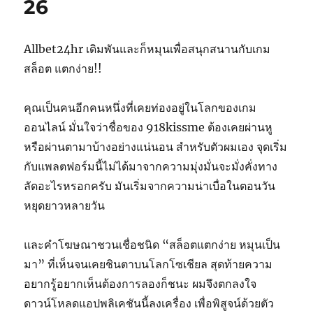
26
Allbet24hr เดิมพันและก็หมุนเพื่อสนุกสนานกับเกม
สล็อต แตกง่าย!!
คุณเป็นคนอีกคนหนึ่งที่เคยท่องอยู่ในโลกของเกม
ออนไลน์ มั่นใจว่าชื่อของ 918kissme ต้องเคยผ่านหู
หรือผ่านตามาบ้างอย่างแน่นอน สำหรับตัวผมเอง จุดเริ่ม
กับแพลตฟอร์มนี้ไม่ได้มาจากความมุ่งมั่นจะมั่งคั่งทาง
ลัดอะไรหรอกครับ มันเริ่มจากความน่าเบื่อในตอนวัน
หยุดยาวหลายวัน
และคำโฆษณาชวนเชื่อชนิด “สล็อตแตกง่าย หมุนเป็น
มา” ที่เห็นจนเคยชินตาบนโลกโซเชียล สุดท้ายความ
อยากรู้อยากเห็นต้องการลองก็ชนะ ผมจึงตกลงใจ
ดาวน์โหลดแอปพลิเคชันนี้ลงเครื่อง เพื่อพิสูจน์ด้วยตัว