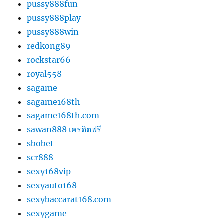
pussy888fun
pussy888play
pussy888win
redkong89
rockstar66
royal558
sagame
sagame168th
sagame168th.com
sawan888 เครดิตฟรี
sbobet
scr888
sexy168vip
sexyauto168
sexybaccarat168.com
sexygame