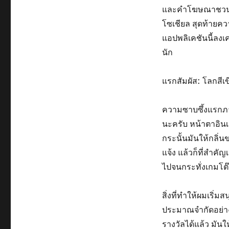
และคำโฆษณาชวนเชื
โซเชียล สุดท้ายค
แอปพลิเคชันนี้ลงเคร
นัก
แรกสัมผัส: โลกสีเ
ความซาบซึ้งแรกภา
นะครับ หน้าตาอินเ
กระนั้นมันให้กลิ่
แจ้ง แล้วก็ที่สำคั
ไปจนกระทั่งเกมโต๊
สิ่งที่ทำให้ผมเริ่ม
ประมาณจำกัดอย่างผ
รางวัลได้แล้ว มันใ