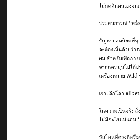
ไม่กดดันตนเองจนเ
ประสบการณ์ “สล็อ
ปัญหายอดนิยมที่ท
จะต้องเห็นด้วยว่า
ผม สำหรับเพื่อการ
จากกดหมุนไปได้ปร
เครื่องหมาย Wild 
เจาะลึกโลก allbet
ในความเป็นจริง สิ่
ไม่มีอะไรแน่นอน”
วันไหนที่ดวงดีหรือ