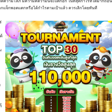
ิดความโลภ มีความคิดว่ามันจะแตกอีก ในที่สุดกำไรที่ได้มาก็ถอน
แจ็กพอตแตกหรือได้กำไรตามเป้าแล้ว ควรเลิกโดยทันที
่
ด้
กม
ม
ก็