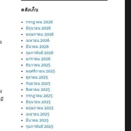
คลังเก็บ
กรกฎาคม 2026
มิถุนายน 2026
พฤษภาคม 2026
เมษายน 2026
อ
มีนาคม 2026
กุมภาพันธ์ 2026
มกราคม 2026
ธันวาคม 2025
พฤศจิกายน 2025
ตุลาคม 2025
กันยายน 2025
สิงหาคม 2025
ง
กรกฎาคม 2025
มี
มิถุนายน 2025
พฤษภาคม 2025
เมษายน 2025
มีนาคม 2025
กุมภาพันธ์ 2025