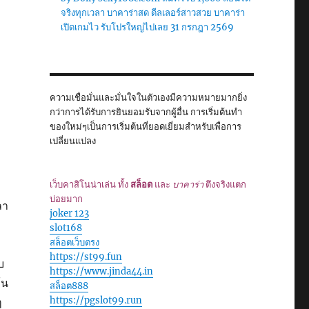
จริงทุกเวลา บาคาร่าสด ดีลเลอร์สาวสวย บาคาร่า
เปิดเกมไว รับโปรใหญ่ไปเลย 31 กรกฎา 2569
ความเชื่อมั่นและมั่นใจในตัวเองมีความหมายมากยิ่ง
กว่าการได้รับการยินยอมรับจากผู้อื่น การเริ่มต้นทำ
ของใหม่ๆเป็นการเริ่มต้นที่ยอดเยี่ยมสำหรับเพื่อการ
เปลี่ยนแปลง
เว็บคาสิโนน่าเล่น ทั้ง
สล็อต
และ
บาคาร่า
ตึงจริงแตก
บ่อยมาก
ลา
joker 123
slot168
สล็อตเว็บตรง
https://st99.fun
บ
https://www.jinda44.in
้น
สล็อต888
https://pgslot99.run
ๆ