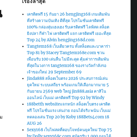
เรื่องล่าสุด
น
เครดิตฟรี 15 กันยา 26 hengjing168 เกมเดิมพัน
ที่สร้างความบันเทิง ดีที่สุด โปรโมชั่นเครดิตฟรี
100% กล่องสุ่มเฮงเฮง รับเครดิตฟรี ไลฟ์สด สล็อต
ยิงปลา กีฬา ไพ่ เครดิตฟรี แจก เครดิตฟรี เยอะที่สุด
Top 24 by Alvin hengjing168d.com
Tangtem168 เว็บเดียวครบ ทั้งสล็อตและบาคาร่า
Top 81 by Stacey Tangtem168e.com ชวน
เพื่อนรับ 100 เล่นลื่น ไม่มีสะดุด คุ้มค่าการเดิมพัน
ที่สุดในวงการ tangtem168 ของรางวัลกำลังรอ
เจ้าของใหม่ 29 September 69
Jinda888 สล็อตเว็บตรง 2026 ประสบการณ์เล่น
ยุคใหม่ ระบบเสถียร พร้อมเกมให้เลือกมากมาย 5
กันยายน 2569 web ใหญ่ jin888.asia คาสิโน
ออนไลน์ เว็บแม่ เครดิตฟรี Top 92 by Windy
188betth websiteแจกหนัก สล็อตเว็บตรง เครดิต
ฟรี โปรโมชั่นแรง เล่นง่าย ถอนได้จริง พนัน เว็บแม่
าม
ทดลองเล่น Top 20 by Koby 188Bets4.com 18
AUG 26
Sexy168 เว็บไพ่สดที่ตอบโจทย์คนยุคใหม่ Top 75
by Dolly sexy168c.com สมัครรับ 1,000 ถอนได้