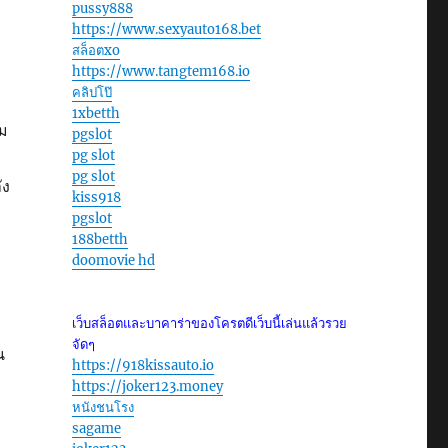
pussy888
https://www.sexyauto168.bet
สล็อตxo
https://www.tangtem168.io
คลิปโป๊
1xbetth
ม
pgslot
pg slot
pg slot
ัง
kiss918
ง
pgslot
188betth
doomovie hd
เว็บสล็อตและบาคาร่าของโครตดีเว็บนี้เล่นแล้วรวย
จัดๆ
น
https://918kissauto.io
https://joker123.money
หนังชนโรง
sagame