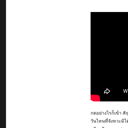
กดอย่างไรก็เข้า ส
วันไหนที่จังหวะมิได