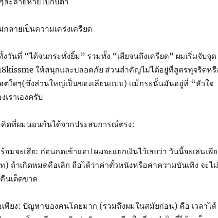
อยๆละลายหายไปกับตา
ม่กลายเป็นความเคร่งเครียด
วันที่ “ได้จนกระทั่งยิ้ม” รวมทั้ง “เสียจนถึงเครียด” ผมเริ่มจับจุด
18kissme ให้สนุกและปลอดภัย ส่วนสำคัญไม่ได้อยู่ที่สูตรทุจริตหรื
ดๆ(ซึ่งส่วนใหญ่เป็นของเลียนแบบ) แม้กระนั้นมันอยู่ที่ “หัวใจ
องเราเองครับ
ข้อคิดที่ผมนอนก้นได้จากประสบการณ์ตรง:
ร้อมจะเสีย: ก่อนกดเข้าแอป ผมจะแยกเงินไว้เลยว่า วันนี้จะเล่นเพีย
าท) ถ้าเกิดหมดคือเลิก ถือได้ว่าค่าตั๋วหนังหรือค่าความบันเทิง จะไม่
อาคืนเด็ดขาด
ักพอเพียง: ปัญหาของคนโดยมาก (รวมถึงผมในสมัยก่อน) คือ เวลาได้