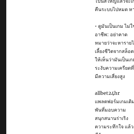
โบนัสใหญ่แล้วจะเก
คืนระบบไปหมด หาก
• ดูมันเป็นเกม ไม่ใช
อาชีพ: อย่าคาด
หมายว่าจะหารายไ
เลี้ยงชีวิตจากสล็อต
ให้เห็นว่ามันเป็นเ
ระงับความเครียดที่
มีความเสี่ยงสูง
allbet24hr
แพลตฟอร์มเกมเดิ
พันที่มอบความ
สนุกสนานร่าเริง
ความระทึกใจ แล้ว