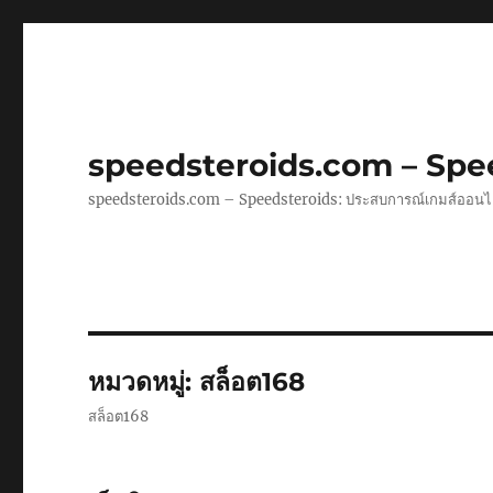
speedsteroids.com – Speed
speedsteroids.com – Speedsteroids: ประสบการณ์เกมส์ออนไลน์ท
หมวดหมู่:
สล็อต168
สล็อต168