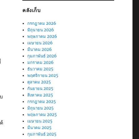
คลังเก็บ
กรกฎาคม 2026
มิถุนายน 2026
พฤษภาคม 2026
เมษายน 2026
มีนาคม 2026
ง
กุมภาพันธ์ 2026
่
มกราคม 2026
ธันวาคม 2025
พฤศจิกายน 2025
ตุลาคม 2025
กันยายน 2025
สิงหาคม 2025
็บ
กรกฎาคม 2025
มิถุนายน 2025
พฤษภาคม 2025
เมษายน 2025
ด้
มีนาคม 2025
กุมภาพันธ์ 2025