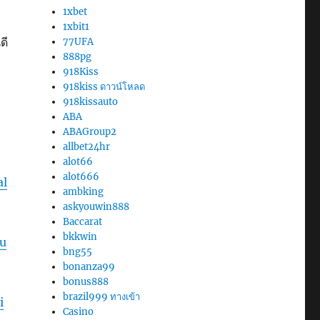
1xbet
1xbit1
ดี
77UFA
888pg
918Kiss
918kiss ดาวน์โหลด
918kissauto
ABA
ABAGroup2
allbet24hr
alot66
alot666
al
ambking
askyouwin888
Baccarat
bkkwin
1u
bng55
bonanza99
bonus888
brazil999 ทางเข้า
i
Casino