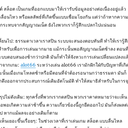
 สล็อต เป็นเกมที่ออกแบบมาให้เรารับข้อมูลอย่างต่อเนื่องอยู่แล้ว
คลื่อนไหว หรือผลลัพธ์ที่เกิดขึ้นแบบเชื่อมโยงกัน แต่ว่าถ้าหากควา
ถูกกระทบจากสัญญาณเน็ต ยังไงพวกเราก็รู้สึกแปลกไปแน่นอน
ลี่ยนไป: ธรรมดาเวลาเราสปิน ระบบจะสนองตอบทันที ทำให้เรารู้สึ
องสำหรับเพื่อการเล่นมากมาย แม้กระนั้นพอสัญญาณเน็ตช้าลง ตอนที
ะบบตอบสนองช้ากว่าปกติ มันก็ทำให้จังหวะการเล่นเปลี่ยนแปลงแล
มาจากเกม:
alot66
ระหว่างเล่น alot66 เรามักฝักใฝ่กับปัญหาที่เกิ
กระนั้นเมื่อเกมโหลดช้าหรือมีตอนที่จำต้องรอนานกว่าธรรมดา มันก็
ดึงออกจากประสบการณ์เดิมอัตโนมัติ ทำให้สมาธิสำหรับในการจ
ย
ปไม่ดังเดิม: ทุกครั้งที่พวกเรากดสปิน พวกเราคาดหมายว่าจะเห็น
พอเกิดความล่าช้าขึ้น ความเกี่ยวข้องนี้ถูกยืดออกไป มันก็ส่งผลต่
รไป หากแม้ผลจะอย่างเดิมก็ตาม
ลเห็นเยอะขึ้นเรื่อยๆ: ในช่วงเวลาที่เราเล่นเกม สล็อต แบบลื่นไหล