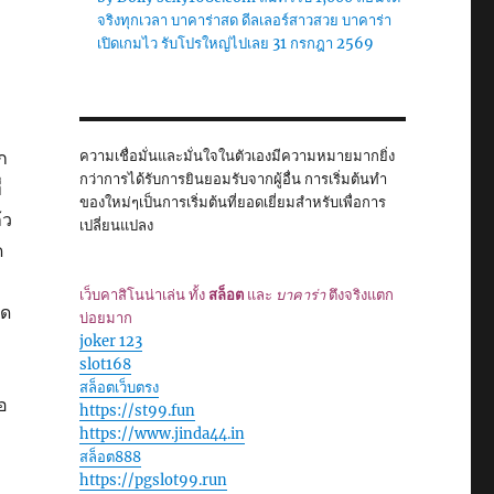
จริงทุกเวลา บาคาร่าสด ดีลเลอร์สาวสวย บาคาร่า
เปิดเกมไว รับโปรใหญ่ไปเลย 31 กรกฎา 2569
ม
ก
ความเชื่อมั่นและมั่นใจในตัวเองมีความหมายมากยิ่ง
กว่าการได้รับการยินยอมรับจากผู้อื่น การเริ่มต้นทำ
่
ของใหม่ๆเป็นการเริ่มต้นที่ยอดเยี่ยมสำหรับเพื่อการ
้ว
เปลี่ยนแปลง
ด
เว็บคาสิโนน่าเล่น ทั้ง
สล็อต
และ
บาคาร่า
ตึงจริงแตก
ุด
บ่อยมาก
joker 123
slot168
สล็อตเว็บตรง
อ
https://st99.fun
https://www.jinda44.in
สล็อต888
https://pgslot99.run