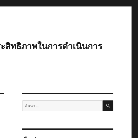
ะสิทธิภาพในการดำเนินการ
ค้นหา
ค้นหา: