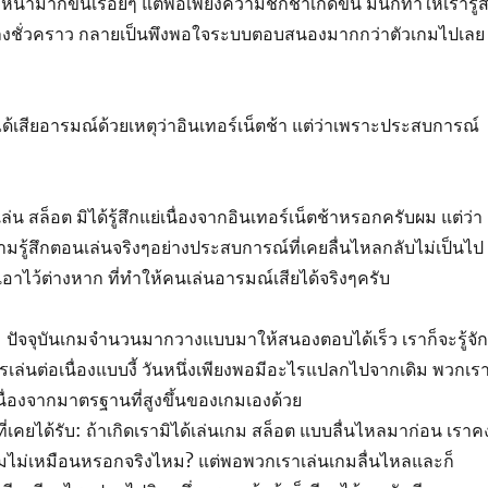
งหน้ามากขึ้นเรื่อยๆ แต่พอเพียงความชักช้าเกิดขึ้น มันก็ทำให้เรารู้ส
ดลงชั่วคราว กลายเป็นพึงพอใจระบบตอบสนองมากกว่าตัวเกมไปเลย
ด้เสียอารมณ์ด้วยเหตุว่าอินเทอร์เน็ตช้า แต่ว่าเพราะประสบการณ์
น สล็อต มิได้รู้สึกแย่เนื่องจากอินเทอร์เน็ตช้าหรอกครับผม แต่ว่า
ความรู้สึกตอนเล่นจริงๆอย่างประสบการณ์ที่เคยลื่นไหลกลับไม่เป็นไป
ไว้ต่างหาก ที่ทำให้คนเล่นอารมณ์เสียได้จริงๆครับ
น: ปัจจุบันเกมจำนวนมากวางแบบมาให้สนองตอบได้เร็ว เราก็จะรู้จัก
ล่นต่อเนื่องแบบงี้ วันหนึ่งเพียงพอมีอะไรแปลกไปจากเดิม พวกเรา
 เนื่องจากมาตรฐานที่สูงขึ้นของเกมเองด้วย
งที่เคยได้รับ: ถ้าเกิดเรามิได้เล่นเกม สล็อต แบบลื่นไหลมาก่อน เราค
งความไม่เหมือนหรอกจริงไหม? แต่พอพวกเราเล่นเกมลื่นไหลและก็