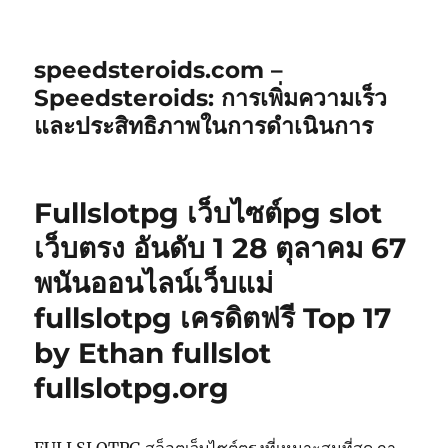
speedsteroids.com –
Speedsteroids: การเพิ่มความเร็ว
และประสิทธิภาพในการดำเนินการ
Fullslotpg เว็บไซต์pg slot
เว็บตรง อันดับ 1 28 ตุลาคม 67
พนันออนไลน์เว็บแม่
fullslotpg เครดิตฟรี Top 17
by Ethan fullslot
fullslotpg.org