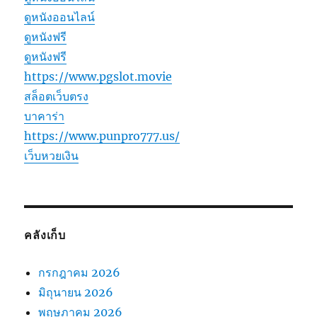
ดูหนังออนไลน์
ดูหนังฟรี
ดูหนังฟรี
https://www.pgslot.movie
สล็อตเว็บตรง
บาคาร่า
https://www.punpro777.us/
เว็บหวยเงิน
คลังเก็บ
กรกฎาคม 2026
มิถุนายน 2026
พฤษภาคม 2026