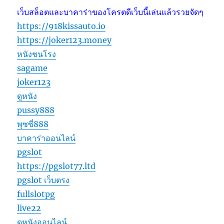
เว็บสล็อตและบาคาร่าของโครตดีเว็บนี้เล่นแล้วรวยจัดๆ
https://918kissauto.io
https://joker123.money
หนังชนโรง
sagame
joker123
ดูหนัง
pussy888
พุซซี่888
บาคาร่าออนไลน์
pgslot
https://pgslot77.ltd
pgslot เว็บตรง
fullslotpg
live22
ดูหนังออนไลน์