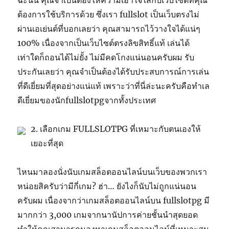
ฉะนั้น คุณจำเป็นต้องให้ความเอาใจใส่กับเว็บไซต์ที่คุณ
ต้องการใช้บริการด้วย ซึ่งเรา fullslot เป็นเว็บตรงไม่
ผ่านเอเย่นต์ที่บอกเลยว่า คุณสามารถไว้วางใจได้แน่ๆ
100% เนื่องจากเป็นเว็บไซต์ตรงลิขสิทธิ์แท้ เล่นได้
เท่าใดก็ถอนได้ไม่ยั้ง ไม่มีคดโกงแน่นอนครับผม รับ
ประกันเลยว่า คุณจำเป็นต้องได้รับประสบการณ์การเล่น
ที่ดีเยี่ยมที่สุดอย่างแน่แท้ เพราะว่าที่นี่ล่ะนะครับคือทำเล
ดีเยี่ยมของนักfullslotpgจากทั้งประเทศ
2. เลือกเกม FULLSLOTPG ที่เหมาะกับตนเองให้
เยอะที่สุด
ไหนมาลองนั่งนับเกมสล็อตออนไลน์บนเว็บของพวกเรา
หน่อยสิครับว่ามีกี่เกม? ฮ่า… ยังไงก็นับไม่ถูกแน่นอน
ครับผม เนื่องจากว่าเกมสล็อตออนไลน์บน fullslotpg มี
มากกว่า 3,000 เกมจากนานัปการค่ายชั้นนำสุดยอด