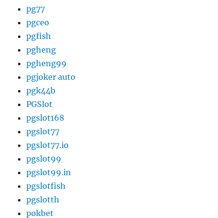
pg77
pgceo
pgfish
pgheng
pgheng99
pgjoker auto
pgk44b
PGSlot
pgslot168
pgslot77
pgslot77.io
pgslot99
pgslot99.in
pgslotfish
pgslotth
pokbet