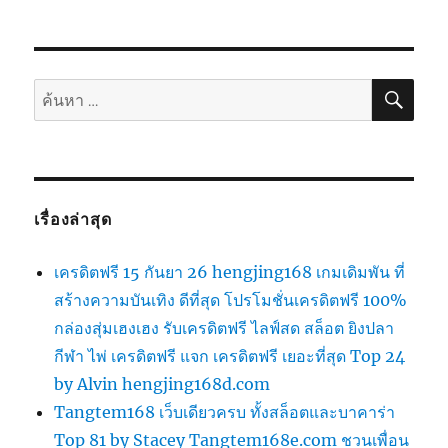
ค้นห
ค้นหา:
เรื่องล่าสุด
เครดิตฟรี 15 กันยา 26 hengjing168 เกมเดิมพัน ที่
สร้างความบันเทิง ดีที่สุด โปรโมชั่นเครดิตฟรี 100%
กล่องสุ่มเฮงเฮง รับเครดิตฟรี ไลฟ์สด สล็อต ยิงปลา
กีฬา ไพ่ เครดิตฟรี แจก เครดิตฟรี เยอะที่สุด Top 24
by Alvin hengjing168d.com
Tangtem168 เว็บเดียวครบ ทั้งสล็อตและบาคาร่า
Top 81 by Stacey Tangtem168e.com ชวนเพื่อน