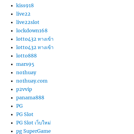
kiss918
live22
live22slot
lockdown168
lotto432 ทางเข้า
lotto432 ทางเข้า
lotto888
mars95
no1huay
no1huay.com
p2vvip
panama888
PG
PG Slot
PG Slot เว็บใหม่
pg SuperGame