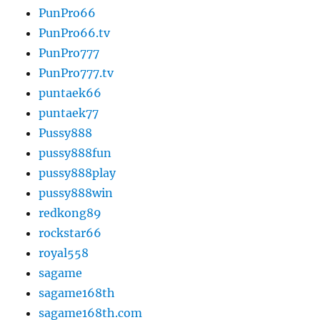
PunPro66
PunPro66.tv
PunPro777
PunPro777.tv
puntaek66
puntaek77
Pussy888
pussy888fun
pussy888play
pussy888win
redkong89
rockstar66
royal558
sagame
sagame168th
sagame168th.com