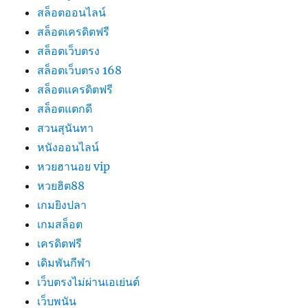
สล็อตออนไลน์
สล็อตเครดิตฟรี
สล็อตเว็บตรง
สล็อตเว็บตรง 168
สล็อตเเครดิตฟรี
สล็อตแตกดี
สวนสุนันทา
หนังออนไลน์
หวยฮานอย vip
หวยฮิต88
เกมยิงปลา
เกมสล็อต
เครดิตฟรี
เดิมพันกีฬา
เว็บตรงไม่ผ่านเอเย่นต์
เว็บพนัน