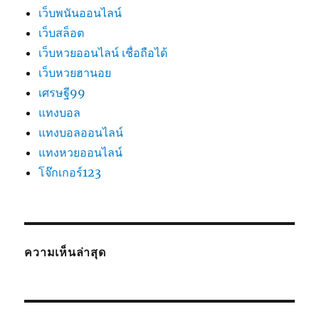
เว็บพนันออนไลน์
เว็บสล็อต
เว็บหวยออนไลน์ เชื่อถือได้
เว็บหวยฮานอย
เศรษฐี99
แทงบอล
แทงบอลออนไลน์
แทงหวยออนไลน์
โจ๊กเกอร์123
ความเห็นล่าสุด