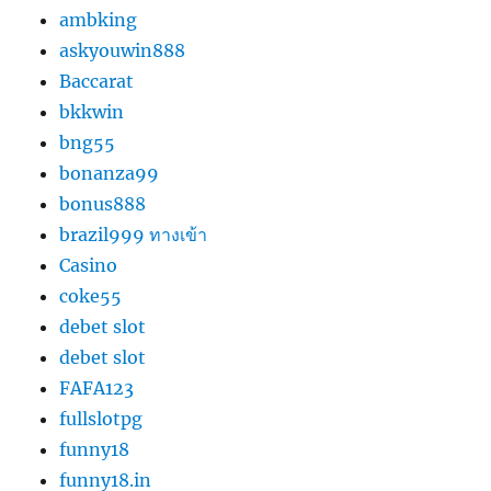
ambking
askyouwin888
Baccarat
bkkwin
bng55
bonanza99
bonus888
brazil999 ทางเข้า
Casino
coke55
debet slot
debet slot
FAFA123
fullslotpg
funny18
funny18.in