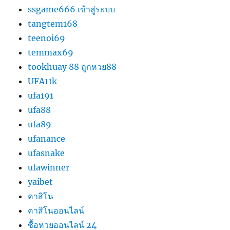
ssgame666 เข้าสู่ระบบ
tangtem168
teenoi69
temmax69
tookhuay 88 ถูกหวย88
UFA11k
ufa191
ufa88
ufa89
ufanance
ufasnake
ufawinner
yaibet
คาสิโน
คาสิโนออนไลน์
ซื้อหวยออนไลน์ 24