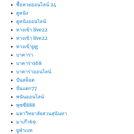
ซื้อหวยออนไลน์ 24
ดูหนัง
ดูหนังออนไลน์
ทางเข้า live22
ทางเข้า live22
ทางเข้าpg
บาคาร่า
บาคาร่า168
บาคาร่าออนไลน์
ปั่นสล็อต
ปั่นแตก77
พนันออนไลน์
พุซซี่888
มหาวิทยาลัยสวนสุนันทา
มาเก๊า69
ยูฟ่าเบท