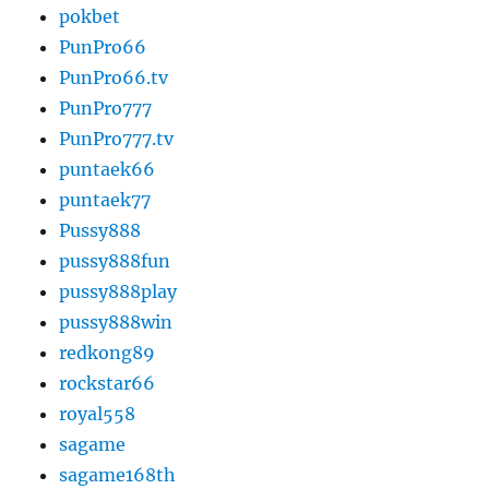
pokbet
PunPro66
PunPro66.tv
PunPro777
PunPro777.tv
puntaek66
puntaek77
Pussy888
pussy888fun
pussy888play
pussy888win
redkong89
rockstar66
royal558
sagame
sagame168th