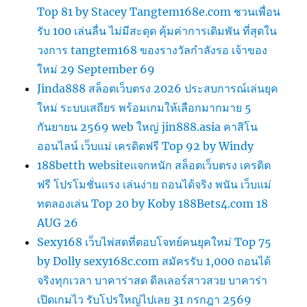
Top 81 by Stacey Tangtem168e.com ชวนเพื่อน
รับ 100 เล่นลื่น ไม่มีสะดุด คุ้มค่าการเดิมพัน ที่สุดใน
วงการ tangtem168 ของรางวัลกำลังรอ เจ้าของ
ใหม่ 29 September 69
Jinda888 สล็อตเว็บตรง 2026 ประสบการณ์เล่นยุค
ใหม่ ระบบเสถียร พร้อมเกมให้เลือกมากมาย 5
กันยายน 2569 web ใหญ่ jin888.asia คาสิโน
ออนไลน์ เว็บแม่ เครดิตฟรี Top 92 by Windy
188betth websiteแจกหนัก สล็อตเว็บตรง เครดิต
ฟรี โปรโมชั่นแรง เล่นง่าย ถอนได้จริง พนัน เว็บแม่
ทดลองเล่น Top 20 by Koby 188Bets4.com 18
AUG 26
Sexy168 เว็บไพ่สดที่ตอบโจทย์คนยุคใหม่ Top 75
by Dolly sexy168c.com สมัครรับ 1,000 ถอนได้
จริงทุกเวลา บาคาร่าสด ดีลเลอร์สาวสวย บาคาร่า
เปิดเกมไว รับโปรใหญ่ไปเลย 31 กรกฎา 2569