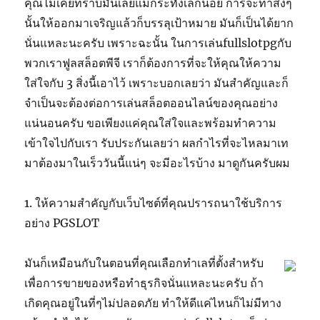
คุณไม่เคยทราบมันเลยแม้กระทั้งเล็กน้อย การจะทำสิ่งๆ
นั้นให้ออกมาเจริญแล้วก็บรรลุเป้าหมาย มันก็เป็นได้ยาก
นั่นแหละนะครับ เพราะฉะนั้น ในการเล่นfullslotpgกับ
พวกเราฟูลสล็อตพีจี เราก็ต้องการที่จะให้คุณให้ความ
ใส่ใจกับ 3 สิ่งนี้เอาไว้ เพราะบอกเลยว่า มันสำคัญและก็
จำเป็นจะต้องต่อการเล่นสล็อตออนไลน์ของคุณอย่าง
แน่นอนครับ ขอเพียงแค่คุณใส่ใจและพร้อมทำความ
เข้าใจไปกับเรา รับประกันเลยว่า ผลกำไรที่จะไหลมาเท
มาต้องมาในเร็ววันนี้แน่ๆ จะมีอะไรบ้าง มาดูกันครับผม
1. ให้ความสำคัญกับเว็บไซต์ที่คุณปรารถนาใช้บริการ
อย่าง PGSLOT
มันก็เหมือนกับในตอนที่คุณเลือกทำเลที่ตั้งสำหรับ
เพื่อการขายของหรือทำธุรกิจนั่นแหละนะครับ ถ้า
เกิดคุณอยู่ในที่ๆไม่ปลอดภัย ทำให้ดีแค่ไหนก็ไม่มีทาง