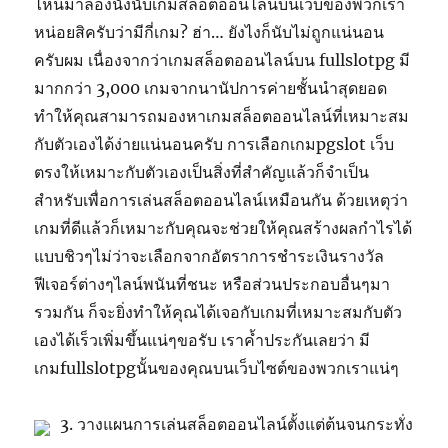
ไหนมาลองนั่งนับเกมสล็อตออนไลน์บนเว็บของพวกเรา
หน่อยสิครับว่ามีกี่เกม? ฮ่า… ยังไงก็นับไม่ถูกแน่นอน
ครับผม เนื่องจากว่าเกมสล็อตออนไลน์บน fullslotpg มี
มากกว่า 3,000 เกมจากนานัปการค่ายชั้นนำสุดยอด
ทำให้คุณสามารถมองหาเกมสล็อตออนไลน์ที่เหมาะสม
กับตัวเองได้ง่ายแน่นอนครับ การเลือกเกมpgslot เว็บ
ตรงให้เหมาะกับตัวเองเป็นสิ่งที่สำคัญแล้วก็จำเป็น
สำหรับเพื่อการเล่นสล็อตออนไลน์เหมือนกัน ด้วยเหตุว่า
เกมที่ดีแล้วก็เหมาะกับคุณจะช่วยให้คุณสร้างผลกำไรได้
แบบชิวๆไม่ว่าจะเลือกจากอัตราการชำระเงินรางวัล
ฟีเจอร์ต่างๆไลน์พนันที่ชนะ หรือส่วนประกอบอื่นๆมา
รวมกัน ก็จะยิ่งทำให้คุณได้เจอกับเกมที่เหมาะสมกับตัว
เองได้เร็วเพิ่มขึ้นแน่ๆขอรับ เราค้ำประกันเลยว่า มี
เกมfullslotpgนั้นของคุณบนเว็บไซต์ของพวกเราแน่ๆ
3. วางแผนการเล่นสล็อตออนไลน์ตั้งแต่ต้นจนกระทั่ง