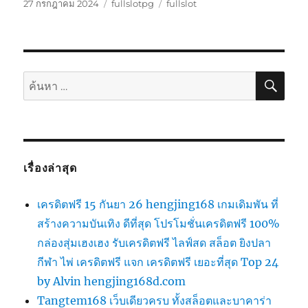
เขียน
หมวด
ป้าย
27 กรกฎาคม 2024
fullslotpg
fullslot
เมื่อ
หมู่
กำกับ
ค้นห
ค้นหา:
เรื่องล่าสุด
เครดิตฟรี 15 กันยา 26 hengjing168 เกมเดิมพัน ที่
สร้างความบันเทิง ดีที่สุด โปรโมชั่นเครดิตฟรี 100%
กล่องสุ่มเฮงเฮง รับเครดิตฟรี ไลฟ์สด สล็อต ยิงปลา
กีฬา ไพ่ เครดิตฟรี แจก เครดิตฟรี เยอะที่สุด Top 24
by Alvin hengjing168d.com
Tangtem168 เว็บเดียวครบ ทั้งสล็อตและบาคาร่า