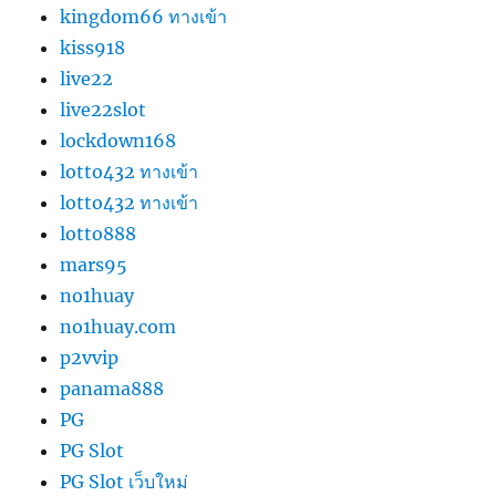
kingdom66 ทางเข้า
kiss918
live22
live22slot
lockdown168
lotto432 ทางเข้า
lotto432 ทางเข้า
lotto888
mars95
no1huay
no1huay.com
p2vvip
panama888
PG
PG Slot
PG Slot เว็บใหม่