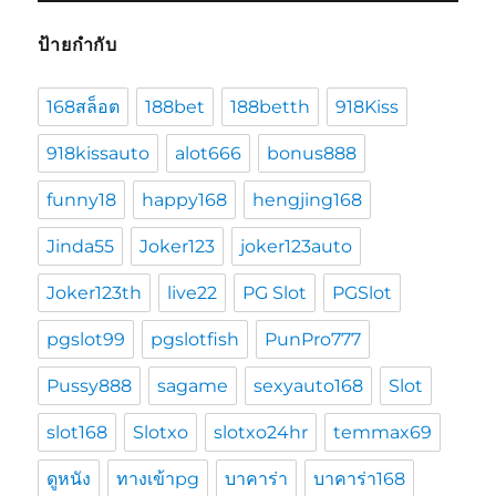
ป้ายกำกับ
168สล็อต
188bet
188betth
918Kiss
918kissauto
alot666
bonus888
funny18
happy168
hengjing168
Jinda55
Joker123
joker123auto
Joker123th
live22
PG Slot
PGSlot
pgslot99
pgslotfish
PunPro777
Pussy888
sagame
sexyauto168
Slot
slot168
Slotxo
slotxo24hr
temmax69
ดูหนัง
ทางเข้าpg
บาคาร่า
บาคาร่า168