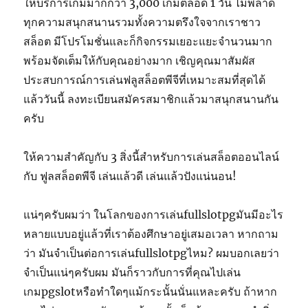
ให้บริการเกมมากกว่า 3,000 เกมตลอด 1 วัน ไม่พลาด
ทุกความสนุกสนานรวมทั้งความตรึงใจจากเราชาว
สล็อต มีโปรโมชั่นและก็กิจกรรมเยอะแยะจำนวนมาก
พร้อมจัดเต็มให้กับคุณอย่างมาก เชิญคุณมาสัมผัส
ประสบการณ์การเล่นฟลูสล็อตพีจีที่เหมาะสมที่สุดได้
แล้ววันนี้ ลงทะเบียนสมัครสมาชิกแล้วมาสนุกสนานกัน
ครับ
ให้ความสำคัญกับ 3 สิ่งนี้สำหรับการเล่นสล็อตออนไลน์
กับ ฟูลสล็อตพีจี เล่นแล้วดี เล่นแล้วปังแน่นอน!
แน่ๆครับผมว่า ในโลกของการเล่นfullslotpgมันมีอะไร
หลายแบบอยู่แล้วที่เราต้องศึกษาอยู่เสมอเวลา หากถาม
ว่า มันจำเป็นต่อการเล่นfullslotpgไหม? ผมบอกเลยว่า
จำเป็นแน่ๆครับผม มันก็ราวกับการที่คุณไปเล่น
เกมpgslotหรือทำใดๆแม้กระนั้นนั่นแหละครับ ถ้าหาก