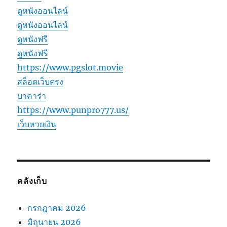
ดูหนังออนไลน์
ดูหนังออนไลน์
ดูหนังฟรี
ดูหนังฟรี
https://www.pgslot.movie
สล็อตเว็บตรง
บาคาร่า
https://www.punpro777.us/
เว็บหวยเงิน
คลังเก็บ
กรกฎาคม 2026
มิถุนายน 2026