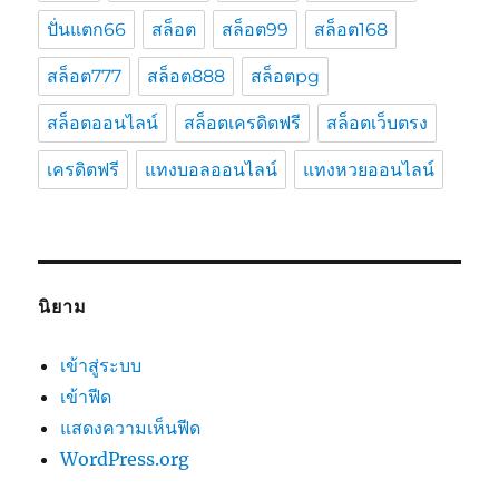
ปั่นแตก66
สล็อต
สล็อต99
สล็อต168
สล็อต777
สล็อต888
สล็อตpg
สล็อตออนไลน์
สล็อตเครดิตฟรี
สล็อตเว็บตรง
เครดิตฟรี
แทงบอลออนไลน์
แทงหวยออนไลน์
นิยาม
เข้าสู่ระบบ
เข้าฟีด
แสดงความเห็นฟีด
WordPress.org