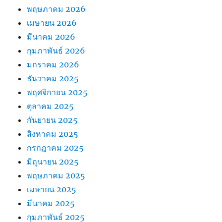
พฤษภาคม 2026
เมษายน 2026
มีนาคม 2026
กุมภาพันธ์ 2026
มกราคม 2026
ธันวาคม 2025
พฤศจิกายน 2025
ตุลาคม 2025
กันยายน 2025
สิงหาคม 2025
กรกฎาคม 2025
มิถุนายน 2025
พฤษภาคม 2025
เมษายน 2025
มีนาคม 2025
กุมภาพันธ์ 2025