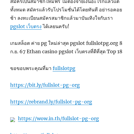
สมัครเป็นสมาชิกใหม่ฟรี ไม่ต้องจ่ายเงินอะไรก็แล้วแต่
ทั้งหมด สมัครแล้วรับโปรโมชั่นได้โดยทันที อย่ารอคอย
ช้า ลงทะเบียนสมัครสมาชิกแล้วมาบันเทิงใจกับเรา
pgslot เว็บตรง
ได้เลยนครับ!
เกมสล็อต ค่าย pg ใหม่ล่าสุด pgslot fullslotpg.org 8
ก.ย. 67 Ethan casino pgslot เว็บตรงที่ดีที่สุด Top 18
ขอขอบพระคุณที่มา
fullslotpg
https://bit.ly/fullslot-pg-org
https://rebrand.ly/fullslot-pg-org
https://wow.in.th/fullslot-pg-org