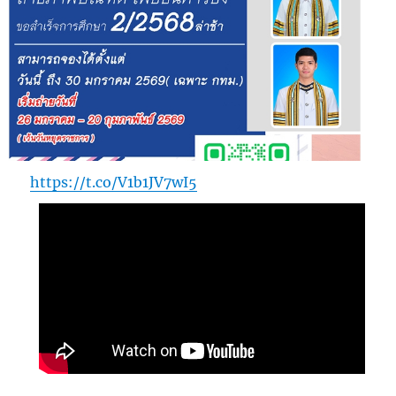
https://t.co/V1b1JV7wI5