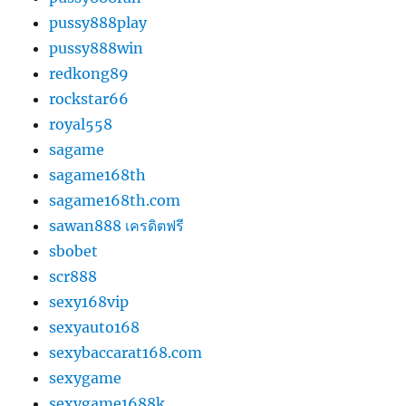
pussy888play
pussy888win
redkong89
rockstar66
royal558
sagame
sagame168th
sagame168th.com
sawan888 เครดิตฟรี
sbobet
scr888
sexy168vip
sexyauto168
sexybaccarat168.com
sexygame
sexygame1688k