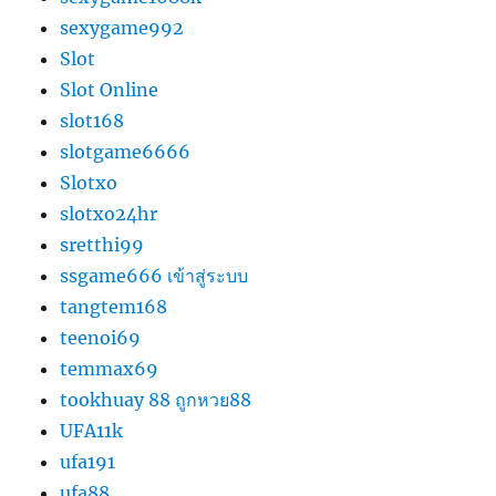
sexygame992
Slot
Slot Online
slot168
slotgame6666
Slotxo
slotxo24hr
sretthi99
ssgame666 เข้าสู่ระบบ
tangtem168
teenoi69
temmax69
tookhuay 88 ถูกหวย88
UFA11k
ufa191
ufa88