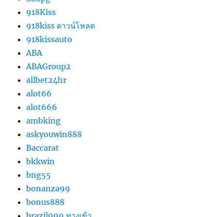
918Kiss
918kiss ดาวน์โหลด
918kissauto
ABA
ABAGroup2
allbet24hr
alot66
alot666
ambking
askyouwin888
Baccarat
bkkwin
bng55
bonanza99
bonus888
brazil999 ทางเข้า