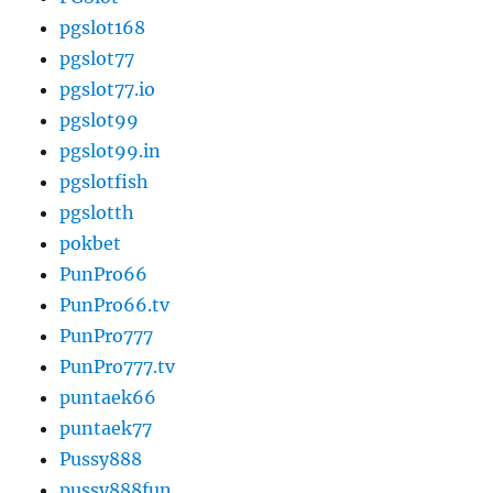
pgslot168
pgslot77
pgslot77.io
pgslot99
pgslot99.in
pgslotfish
pgslotth
pokbet
PunPro66
PunPro66.tv
PunPro777
PunPro777.tv
puntaek66
puntaek77
Pussy888
pussy888fun