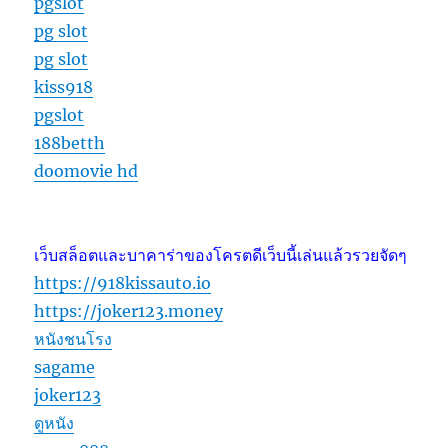
pgslot
pg slot
pg slot
kiss918
pgslot
188betth
doomovie hd
เว็บสล็อตและบาคาร่าของโครตดีเว็บนี้เล่นแล้วรวยจัดๆ
https://918kissauto.io
https://joker123.money
หนังชนโรง
sagame
joker123
ดูหนัง