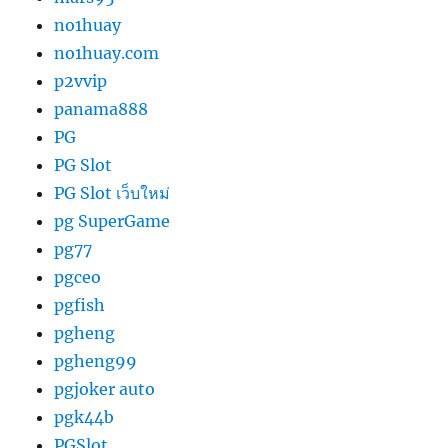
no1huay
no1huay.com
p2vvip
panama888
PG
PG Slot
PG Slot เว็บใหม่
pg SuperGame
pg77
pgceo
pgfish
pgheng
pgheng99
pgjoker auto
pgk44b
PGSlot