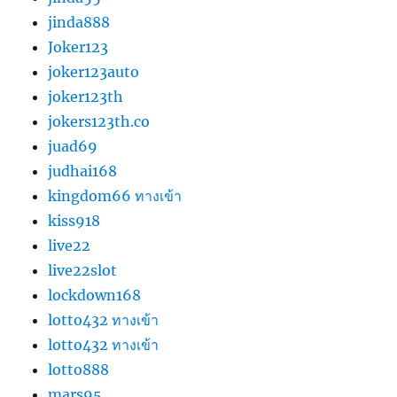
jinda888
Joker123
joker123auto
joker123th
jokers123th.co
juad69
judhai168
kingdom66 ทางเข้า
kiss918
live22
live22slot
lockdown168
lotto432 ทางเข้า
lotto432 ทางเข้า
lotto888
mars95