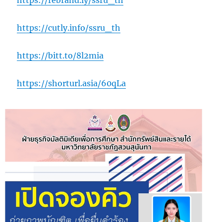
https://rebrand.ly/ssru_th
https://cutly.info/ssru_th
https://bitt.to/8l2mia
https://shorturl.asia/60qLa