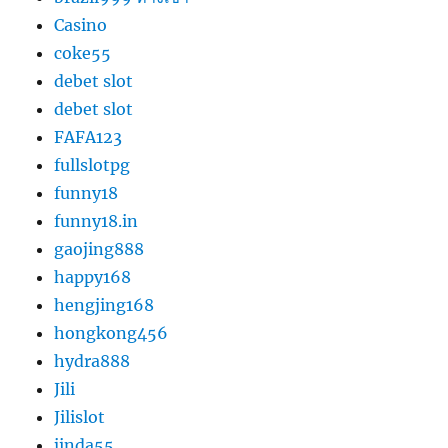
Casino
coke55
debet slot
debet slot
FAFA123
fullslotpg
funny18
funny18.in
gaojing888
happy168
hengjing168
hongkong456
hydra888
Jili
Jilislot
jinda55