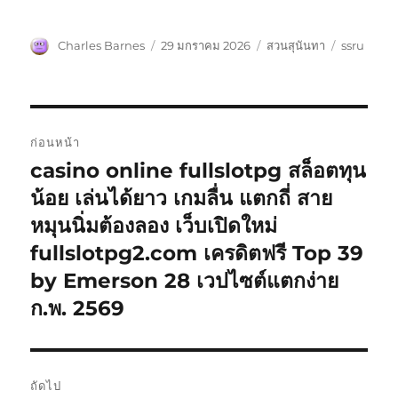
ผู้
เขียน
หมวด
ป้าย
Charles Barnes
29 มกราคม 2026
สวนสุนันทา
ssru
เขียน
เมื่อ
หมู่
กำกับ
แนะแนว
ก่อนหน้า
เรื่อง
casino online fullslotpg สล็อตทุน
เรื่อง
ก่อน
น้อย เล่นได้ยาว เกมลื่น แตกถี่ สาย
หน้า:
หมุนนิ่มต้องลอง เว็บเปิดใหม่
fullslotpg2.com เครดิตฟรี Top 39
by Emerson 28 เวปไซต์แตกง่าย
ก.พ. 2569
ถัดไป