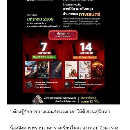
1.ต้องรู้จักการวางแผนจัดแจงเวลาให้ดี สวนสุนันทา
น้องจึงควรทราบว่าตารางเรียนในแต่ละเทอม จึงควรลง