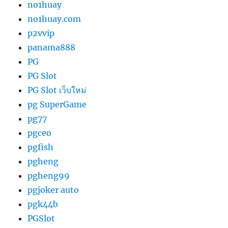
no1huay
no1huay.com
p2vvip
panama888
PG
PG Slot
PG Slot เว็บใหม่
pg SuperGame
pg77
pgceo
pgfish
pgheng
pgheng99
pgjoker auto
pgk44b
PGSlot