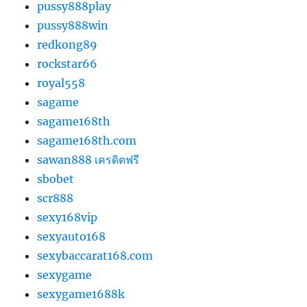
pussy888play
pussy888win
redkong89
rockstar66
royal558
sagame
sagame168th
sagame168th.com
sawan888 เครดิตฟรี
sbobet
scr888
sexy168vip
sexyauto168
sexybaccarat168.com
sexygame
sexygame1688k