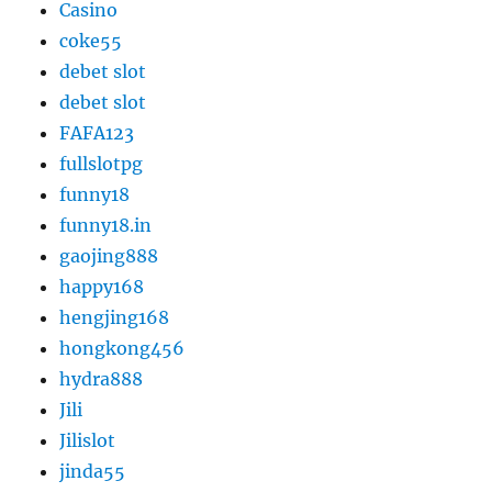
Casino
coke55
debet slot
debet slot
FAFA123
fullslotpg
funny18
funny18.in
gaojing888
happy168
hengjing168
hongkong456
hydra888
Jili
Jilislot
jinda55