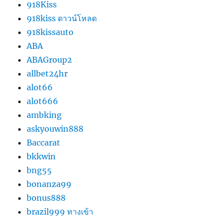
918Kiss
918kiss ดาวน์โหลด
918kissauto
ABA
ABAGroup2
allbet24hr
alot66
alot666
ambking
askyouwin888
Baccarat
bkkwin
bng55
bonanza99
bonus888
brazil999 ทางเข้า