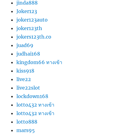
jinda888
Joker123
joker123auto
joker123th
jokers123th.co
juad69
judhai168
kingdom66 ทางเข้า
kiss918
live22
live22slot
lockdown168
lotto432 ทางเข้า
lotto432 ทางเข้า
lotto888
mars95