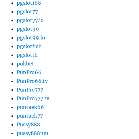
pgslot168
pgslot77
pgslot77.io
pgslot99
pgslot99.in
pgslotfish
pgslotth
pokbet
PunPro66
PunPro66.tv
PunPro777
PunPro777.tv
puntaek66
puntaek77
Pussy888
pussy888fun