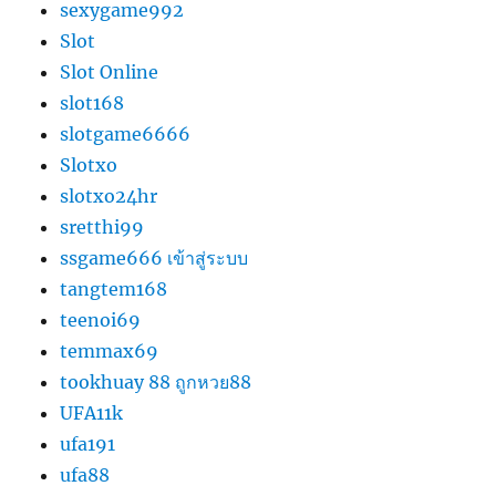
sexygame992
Slot
Slot Online
slot168
slotgame6666
Slotxo
slotxo24hr
sretthi99
ssgame666 เข้าสู่ระบบ
tangtem168
teenoi69
temmax69
tookhuay 88 ถูกหวย88
UFA11k
ufa191
ufa88