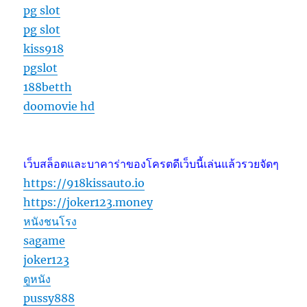
pg slot
pg slot
kiss918
pgslot
188betth
doomovie hd
เว็บสล็อตและบาคาร่าของโครตดีเว็บนี้เล่นแล้วรวยจัดๆ
https://918kissauto.io
https://joker123.money
หนังชนโรง
sagame
joker123
ดูหนัง
pussy888