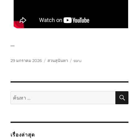
…
เขียน
หมวด
ป้าย
29 มกราคม 2026
สวนสุนันทา
ssru
เมื่อ
หมู่
กำกับ
ค้นห
ค้นหา:
เรื่องล่าสุด