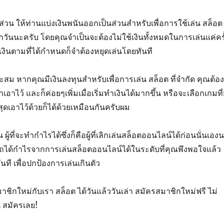
นส่วน ให้ท่านแบ่งเงินพนันออกเป็นส่วนสำหรับเพื่อการใช้เล่น สล็อต
วันนะครับ โดยคุณจำเป็นจะต้องไม่ใช้เงินทั้งหมดในการเล่นแค่ครั
ียเงินตามที่ได้กำหนดก็จำต้องหยุดเล่นโดยทันที
าะสม หากคุณมีเงินลงทุนสำหรับเพื่อการเล่น สล็อต ที่จำกัด คุณต้อง
ำเอาไว้ และก็ค่อยๆเพิ่มเมื่อเริ่มทำเงินได้มากขึ้น หรือจะเลือกเกมที่
ุดเอาไว้ด้วยก็ได้ด้วยเหมือนกันครับผม
น ผู้ที่จะทำกำไรได้ซึ่งก็คือผู้ที่เลิกเล่นสล็อตออนไลน์ได้ก่อนนั่นเอง
ถได้กำไรจากการเล่นสล็อตออนไลน์ได้ในระดับที่คุณพึงพอใจแล้ว
นที เพื่อปกป้องการเล่นเกินตัว
ชิกใหม่กับเรา สล็อต ได้วันแล้ววันเล่า สมัครสมาชิกใหม่ฟรี ไม่
น สมัครเลย!