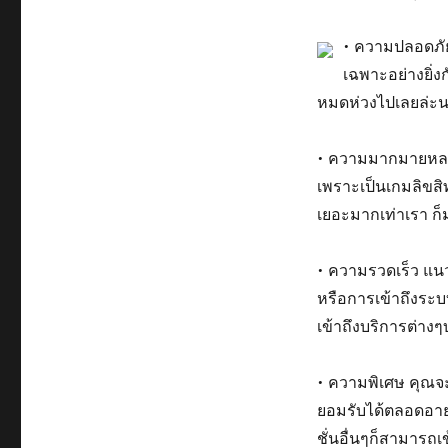
• ความปลอดภัย
เฉพาะอย่างยิ่ง
หมดห่วงไปเลยล่ะน
• ความมากมายหลา
เพราะเป็นเกมลิขสิท
เยอะมากเท่าเรา ก็มา
• ความรวดเร็ว แ
หรือการเข้าถึงระ
เข้าถึงบริการต่างๆ
• ความพิเศษ คุณจ
ยอมรับได้ตลอดอา
ชั่นอื่นๆก็สามารถเ