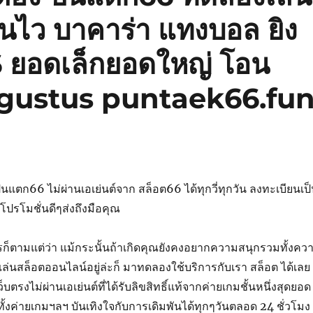
โอนไว บาคาร่า แทงบอล ยิง
6 ยอดเล็กยอดใหญ่ โอน
ugustus puntaek66.fu
่นแตก66 ไม่ผ่านเอเย่นต์จาก สล็อต66 ได้ทุกวี่ทุกวัน ลงทะเบียนเป
โปรโมชั่นดีๆส่งถึงมือคุณ
รก็ตามแต่ว่า แม้กระนั้นถ้าเกิดคุณยังคงอยากความสนุกรวมทั้งคว
ล่นสล็อตออนไลน์อยู่ล่ะก็ มาทดลองใช้บริการกับเรา สล็อต ได้เลย
บตรงไม่ผ่านเอเย่นต์ที่ได้รับลิขสิทธิ์แท้จากค่ายเกมชั้นหนึ่งสุดยอด
ั้งค่ายเกมฯลฯ บันเทิงใจกับการเดิมพันได้ทุกๆวันตลอด 24 ชั่วโมง 