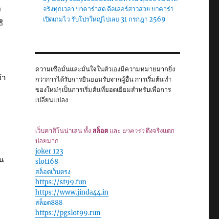
ง
จริงทุกเวลา บาคาร่าสด ดีลเลอร์สาวสวย บาคาร่า
เปิดเกมไว รับโปรใหญ่ไปเลย 31 กรกฎา 2569
ธิ
ความเชื่อมั่นและมั่นใจในตัวเองมีความหมายมากยิ่ง
จำ
กว่าการได้รับการยินยอมรับจากผู้อื่น การเริ่มต้นทำ
ของใหม่ๆเป็นการเริ่มต้นที่ยอดเยี่ยมสำหรับเพื่อการ
เปลี่ยนแปลง
เว็บคาสิโนน่าเล่น ทั้ง
สล็อต
และ
บาคาร่า
ตึงจริงแตก
บ่อยมาก
joker 123
็น
slot168
สล็อตเว็บตรง
https://st99.fun
https://www.jinda44.in
สล็อต888
https://pgslot99.run