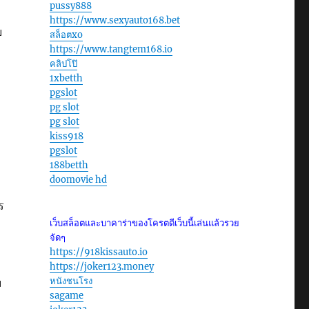
pussy888
https://www.sexyauto168.bet
ย
สล็อตxo
https://www.tangtem168.io
คลิปโป๊
1xbetth
pgslot
pg slot
pg slot
kiss918
pgslot
188betth
doomovie hd
ร
เว็บสล็อตและบาคาร่าของโครตดีเว็บนี้เล่นแล้วรวย
จัดๆ
https://918kissauto.io
https://joker123.money
หนังชนโรง
ม
sagame