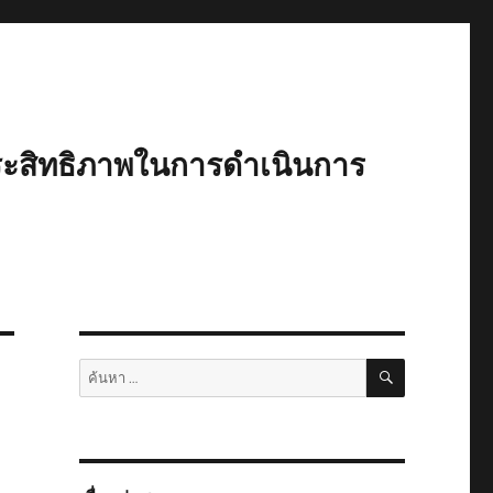
ะสิทธิภาพในการดำเนินการ
ค้นหา
ค้นหา: