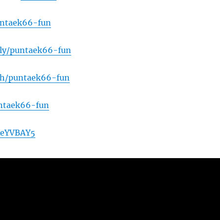
puntaek66-fun
.ly/puntaek66-fun
.th/puntaek66-fun
untaek66-fun
/XeYVBAY5