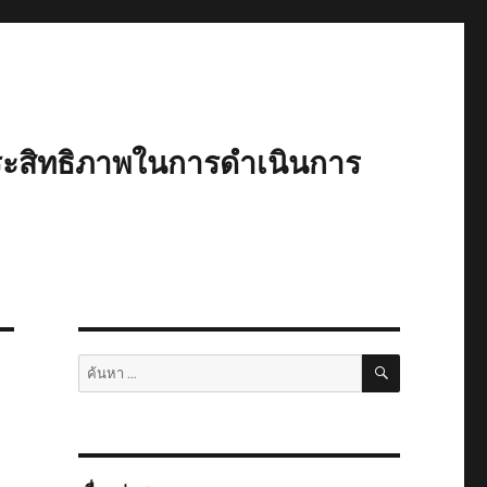
ะสิทธิภาพในการดำเนินการ
ค้นหา
ค้นหา: