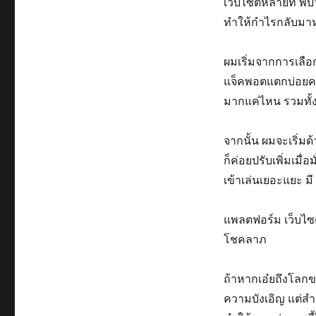
เว็บไซต์หลายที่ พบ
ทำให้กำไรกลับมาหล
ผมเริ่มจากการเลือก เ
แจ็คพอตแตกบ่อยครั
มากแค่ไหน รวมทั้ง
จากนั้น ผมจะเริ่มด
ก็ค่อยปรับเพิ่มเมื
เข้าเล่นเยอะแยะ มี
แพลตฟอร์ม เว็บไซต
โชคลาภ
ถ้าหากเอ๋ยถึงโลก
ความบังเอิญ แต่สำ