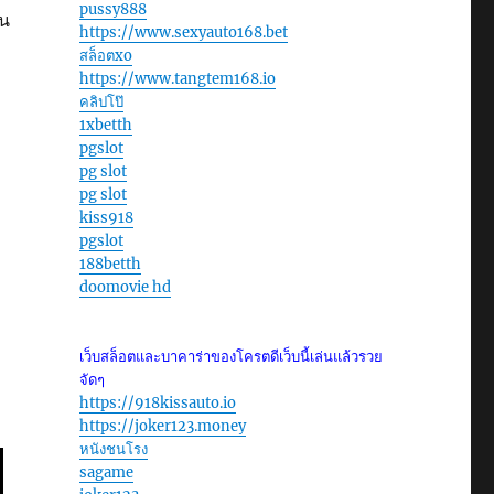
pussy888
ัน
https://www.sexyauto168.bet
สล็อตxo
https://www.tangtem168.io
คลิปโป๊
1xbetth
pgslot
pg slot
pg slot
ก
kiss918
pgslot
188betth
doomovie hd
เว็บสล็อตและบาคาร่าของโครตดีเว็บนี้เล่นแล้วรวย
จัดๆ
https://918kissauto.io
https://joker123.money
หนังชนโรง
sagame