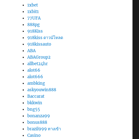
1xbet
ม
1xbit1
77UFA
888pg
918Kiss
918kiss ดาวน์โหลด
918kissauto
ABA
ABAGroup2
allbet24hr
alot66
alot666
ambking
askyouwin888
Baccarat
bkkwin
bng55
bonanza99
bonus888
brazil999 ทางเข้า
Casino