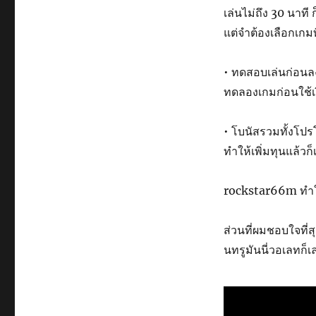
เล่นไม่ถึง 30 นาท
แต่จำต้องเลือกเกม
• ทดสอบเล่นก่อนล
ทดลองเกมก่อนใช้เง
• โบนัสรวมทั้งโปร
ทำให้เพิ่มทุนแล้วก
rockstar66m ทำให้
ส่วนที่ผมชอบใจที่ส
นทรูมันนี่วอเลทก็