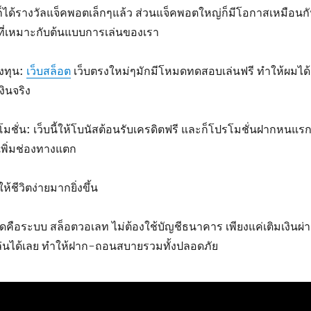
ี ก็ได้รางวัลแจ็คพอตเล็กๆแล้ว ส่วนแจ็คพอตใหญ่ก็มีโอกาสเหมือนก
ที่เหมาะกับต้นแบบการเล่นของเรา
งทุน:
เว็บสล็อต
เว็บตรงใหม่ๆมักมีโหมดทดสอบเล่นฟรี ทำให้ผมได้
ินจริง
โมชั่น: เว็บนี้ให้โบนัสต้อนรับเครดิตฟรี และก็โปรโมชั่นฝากหนแร
็เพิ่มช่องทางแตก
ชีวิตง่ายมากยิ่งขึ้น
ุดคือระบบ สล็อตวอเลท ไม่ต้องใช้บัญชีธนาคาร เพียงแค่เติมเงินผ่า
เล่นได้เลย ทำให้ฝาก-ถอนสบายรวมทั้งปลอดภัย