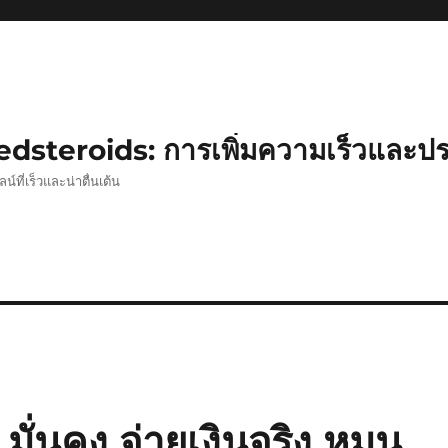
steroids: การเพิ่มความเร็วและปร
ี่เร็วและน่าตื่นเต้น
ั่นคง จ่ายเงินจริง หมุน