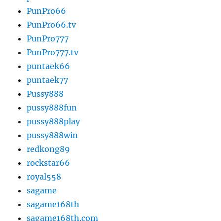
PunPro66
PunPro66.tv
PunPro777
PunPro777.tv
puntaek66
puntaek77
Pussy888
pussy888fun
pussy888play
pussy888win
redkong89
rockstar66
royal558
sagame
sagame168th
sagame168th.com