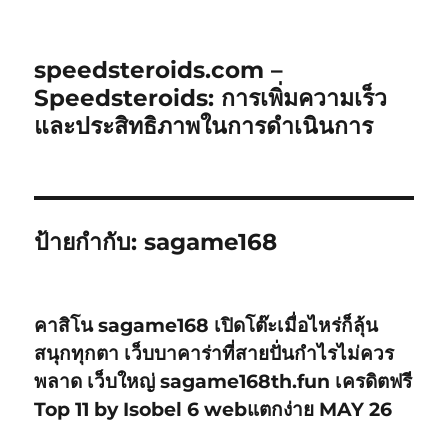
speedsteroids.com –
Speedsteroids: การเพิ่มความเร็ว
และประสิทธิภาพในการดำเนินการ
ป้ายกำกับ:
sagame168
คาสิโน sagame168 เปิดโต๊ะเมื่อไหร่ก็ลุ้น
สนุกทุกตา เว็บบาคาร่าที่สายปั่นกำไรไม่ควร
พลาด เว็บใหญ่ sagame168th.fun เครดิตฟรี
Top 11 by Isobel 6 webแตกง่าย MAY 26