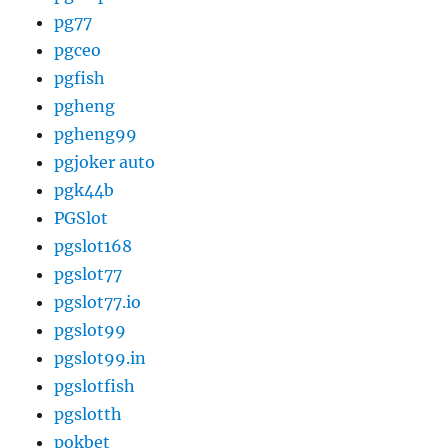
pg77
pgceo
pgfish
pgheng
pgheng99
pgjoker auto
pgk44b
PGSlot
pgslot168
pgslot77
pgslot77.io
pgslot99
pgslot99.in
pgslotfish
pgslotth
pokbet