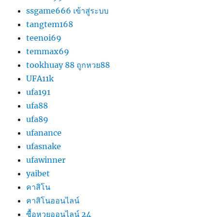
ssgame666 เข้าสู่ระบบ
tangtem168
teenoi69
temmax69
tookhuay 88 ถูกหวย88
UFA11k
ufa191
ufa88
ufa89
ufanance
ufasnake
ufawinner
yaibet
คาสิโน
คาสิโนออนไลน์
ซื้อหวยออนไลน์ 24