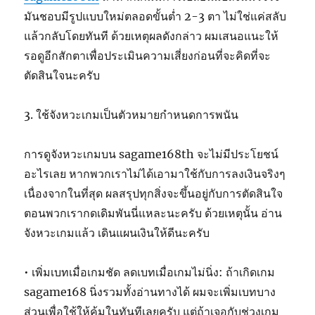
มันชอบมีรูปแบบใหม่ตลอดขั้นต่ำ 2-3 ตา ไม่ใช่แค่สลับ
แล้วกลับโดยทันที ด้วยเหตุผลดังกล่าว ผมเสนอแนะให้
รอดูอีกสักตาเพื่อประเมินความเสี่ยงก่อนที่จะคิดที่จะ
ตัดสินใจนะครับ
3. ใช้จังหวะเกมเป็นตัวหมายกำหนดการพนัน
การดูจังหวะเกมบน sagame168th จะไม่มีประโยชน์
อะไรเลย หากพวกเราไม่ได้เอามาใช้กับการลงเงินจริงๆ
เนื่องจากในที่สุด ผลสรุปทุกสิ่งจะขึ้นอยู่กับการตัดสินใจ
ตอนพวกเรากดเดิมพันนี่แหละนะครับ ด้วยเหตุนั้น อ่าน
จังหวะเกมแล้ว เดินแผนเงินให้ดีนะครับ
• เพิ่มเบทเมื่อเกมชัด ลดเบทเมื่อเกมไม่นิ่ง: ถ้าเกิดเกม
sagame168 นิ่งรวมทั้งอ่านทางได้ ผมจะเพิ่มเบทบาง
ส่วนเพื่อใช้ให้คุ้มในทันทีเลยครับ แต่ถ้าเจอกับช่วงเกม