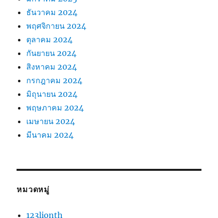
ธันวาคม 2024
พฤศจิกายน 2024
ตุลาคม 2024
กันยายน 2024
สิงหาคม 2024
กรกฎาคม 2024
มิถุนายน 2024
พฤษภาคม 2024
เมษายน 2024
มีนาคม 2024
หมวดหมู่
123lionth