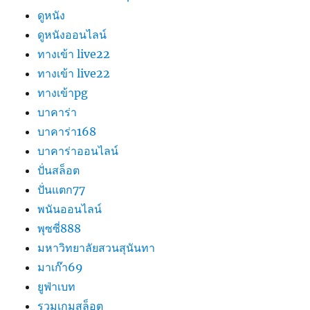
ดูหนัง
ดูหนังออนไลน์
ทางเข้า live22
ทางเข้า live22
ทางเข้าpg
บาคาร่า
บาคาร่า168
บาคาร่าออนไลน์
ปั่นสล็อต
ปั่นแตก77
พนันออนไลน์
พุซซี่888
มหาวิทยาลัยสวนสุนันทา
มาเก๊า69
ยูฟ่าเบท
รวมเกมสล็อต