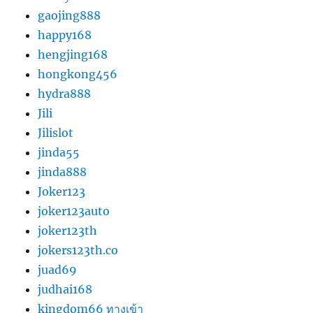
gaojing888
happy168
hengjing168
hongkong456
hydra888
Jili
Jilislot
jinda55
jinda888
Joker123
joker123auto
joker123th
jokers123th.co
juad69
judhai168
kingdom66 ทางเข้า