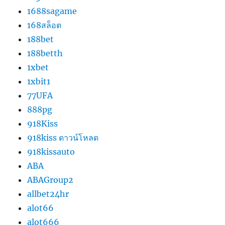
1688sagame
168สล็อต
188bet
188betth
1xbet
1xbit1
77UFA
888pg
918Kiss
918kiss ดาวน์โหลด
918kissauto
ABA
ABAGroup2
allbet24hr
alot66
alot666