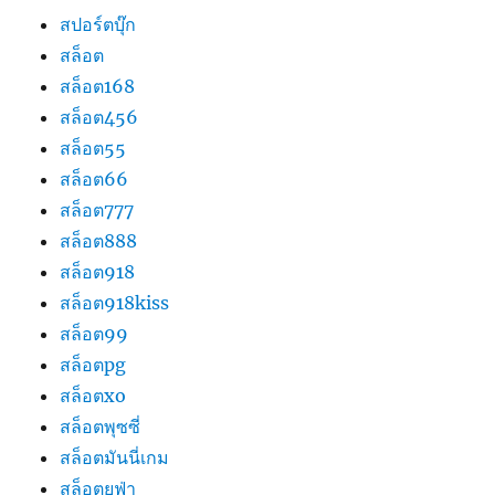
สปอร์ตบุ๊ก
สล็อต
สล็อต168
สล็อต456
สล็อต55
สล็อต66
สล็อต777
สล็อต888
สล็อต918
สล็อต918kiss
สล็อต99
สล็อตpg
สล็อตxo
สล็อตพุซซี่
สล็อตมันนี่เกม
สล็อตยูฟ่า