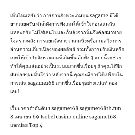
เห็นไหมครับว่า การอ่านจังหวะเกมบน sagame มิได้
ยากเลยครับ มันก็ดังการฟังเกมให้เข้าใจก่อนเล่นนั่น
แหละครับ ไม่ใช่เล่นไปและก็หลังจากนั้นจึงค่อยมาทาย
ใจคราวหลัง การแยกจังหวะว่าเกมนิ่งหรือเกมสวิง การ
อ่านความเกี่ยวเนื่องของผลลัพธ์ รวมทั้งการปรับเงินหรือ
เบทให้เข้ากับจังหวะเกมที่เกิดขึ้น อีกทั้ง 3 แบบนี้จะช่วย
ทำให้คุณเล่นอย่างเป็นระบบมากขึ้นเรื่อยๆ ถ้าคุณได้ฝึก
ฝนบ่อยๆผมมั่นใจว่า หลังจากนี้ คุณจะมีการได้เปรียบใน
การเล่น sagame168 มากขึ้นเรื่อยๆอย่างแน่แท้ ลอง
เลย!
เว็บบาคาร่าอันดับ 1 sagame168 sagame168th.fun
8 เมษายน 69 Isobel casino online sagame168
แจกบ่อย Top 4