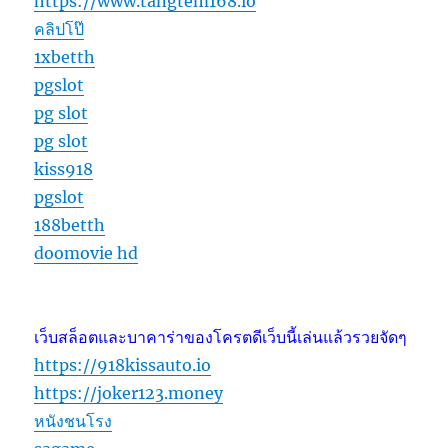
https://www.tangtem168.io
คลิปโป๊
1xbetth
pgslot
pg slot
pg slot
kiss918
pgslot
188betth
doomovie hd
เว็บสล็อตและบาคาร่าของโครตดีเว็บนี้เล่นแล้วรวยจัดๆ
https://918kissauto.io
https://joker123.money
หนังชนโรง