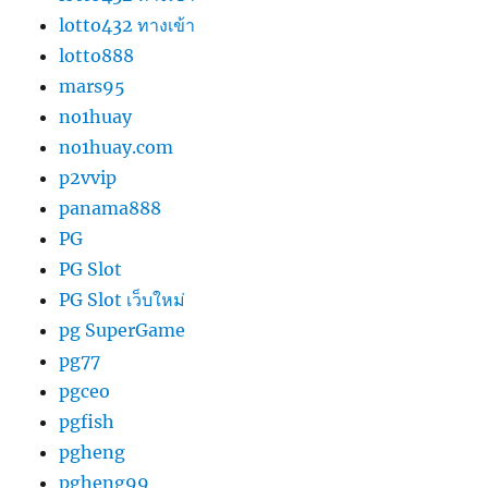
lotto432 ทางเข้า
lotto888
mars95
no1huay
no1huay.com
p2vvip
panama888
PG
PG Slot
PG Slot เว็บใหม่
pg SuperGame
pg77
pgceo
pgfish
pgheng
pgheng99