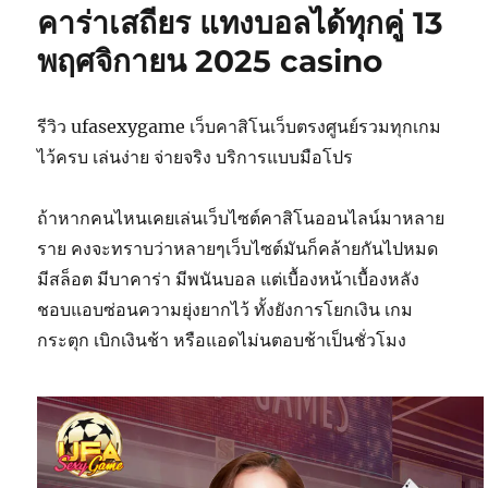
คาร่าเสถียร แทงบอลได้ทุกคู่ 13
พฤศจิกายน 2025 casino
รีวิว ufasexygame เว็บคาสิโนเว็บตรงศูนย์รวมทุกเกม
ไว้ครบ เล่นง่าย จ่ายจริง บริการแบบมือโปร
ถ้าหากคนไหนเคยเล่นเว็บไซต์คาสิโนออนไลน์มาหลาย
ราย คงจะทราบว่าหลายๆเว็บไซต์มันก็คล้ายกันไปหมด
มีสล็อต มีบาคาร่า มีพนันบอล แต่เบื้องหน้าเบื้องหลัง
ชอบแอบซ่อนความยุ่งยากไว้ ทั้งยังการโยกเงิน เกม
กระตุก เบิกเงินช้า หรือแอดไม่นตอบช้าเป็นชั่วโมง