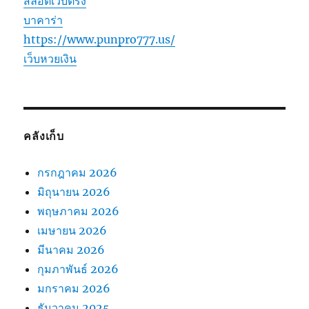
สล็อตเว็บตรง
บาคาร่า
https://www.punpro777.us/
เว็บหวยเงิน
คลังเก็บ
กรกฎาคม 2026
มิถุนายน 2026
พฤษภาคม 2026
เมษายน 2026
มีนาคม 2026
กุมภาพันธ์ 2026
มกราคม 2026
ธันวาคม 2025