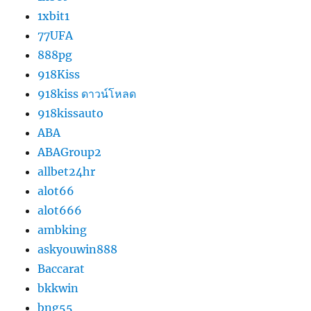
1xbit1
77UFA
888pg
918Kiss
918kiss ดาวน์โหลด
918kissauto
ABA
ABAGroup2
allbet24hr
alot66
alot666
ambking
askyouwin888
Baccarat
bkkwin
bng55