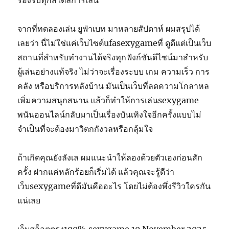
รองรับทุกสไตล์การเล่น
จากที่ทดลองเล่น ยูฟ่าเบท มาหลายสัปดาห์ ผมสรุปได้
เลยว่า นี่ไม่ใช่แค่เว็บไซต์ufasexygameที่ ดูดีแต่เป็นเว็บ
สถานที่สำหรับทำงานได้จริงทุกฟังก์ชันดีไซน์มาสำหรับ
ผู้เล่นอย่างแท้จริง ไม่ว่าจะเรื่องระบบ เกม ความเร็ว การ
คลัง หรือบริการหลังบ้าน มันเป็นเว็บที่ลดความโกลาหล
เพิ่มความสนุกสนาน แล้วก็ทำให้การเล่นsexygame
พนันออนไลน์กลับมาเป็นเรื่องบันเทิงใจอีกครั้งแบบไม่
จำเป็นที่จะต้องมาวิตกกังวลหรือกลุ้มใจ
ถ้าเกิดคุณยังลังเล ผมแนะนำให้ลองด้วยตัวเองก่อนสัก
ครั้ง ฝากแค่หลักร้อยก็เริ่มได้ แล้วคุณจะรู้ดีว่า
เว็บsexygameที่ดีมันคืออะไร โดยไม่ต้องพึ่งรีวิวใครกัน
แน่เลย