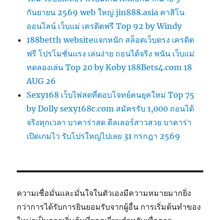
กันยายน 2569 web ใหญ่ jin888.asia คาสิโน
ออนไลน์ เว็บแม่ เครดิตฟรี Top 92 by Windy
188betth websiteแจกหนัก สล็อตเว็บตรง เครดิต
ฟรี โปรโมชั่นแรง เล่นง่าย ถอนได้จริง พนัน เว็บแม่
ทดลองเล่น Top 20 by Koby 188Bets4.com 18
AUG 26
Sexy168 เว็บไพ่สดที่ตอบโจทย์คนยุคใหม่ Top 75
by Dolly sexy168c.com สมัครรับ 1,000 ถอนได้
จริงทุกเวลา บาคาร่าสด ดีลเลอร์สาวสวย บาคาร่า
เปิดเกมไว รับโปรใหญ่ไปเลย 31 กรกฎา 2569
ความเชื่อมั่นและมั่นใจในตัวเองมีความหมายมากยิ่ง
กว่าการได้รับการยินยอมรับจากผู้อื่น การเริ่มต้นทำของ