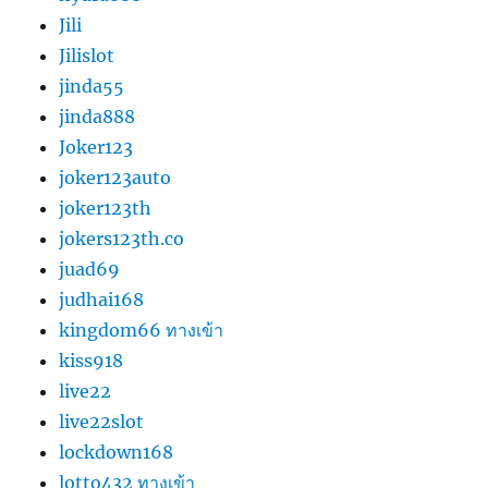
Jili
Jilislot
jinda55
jinda888
Joker123
joker123auto
joker123th
jokers123th.co
juad69
judhai168
kingdom66 ทางเข้า
kiss918
live22
live22slot
lockdown168
lotto432 ทางเข้า