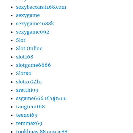
sexybaccarat168.com
sexygame
sexygame1688k
sexygame992
Slot
Slot Online
slot168
slotgame6666
Slotxo
slotxo24hr
sretthi99
ssgame666 เข้าสู่ระบบ
tangtem168
teenoi69
temmax69
tookhuay 88 ถูกหวย88