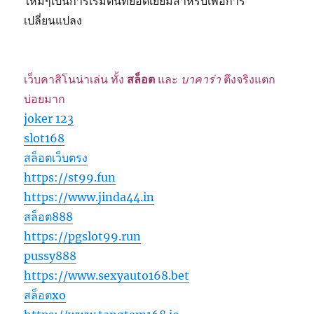
ใหม่ๆเป็นการเริ่มต้นที่ยอดเยี่ยมสำหรับเพื่อการ
เปลี่ยนแปลง
เว็บคาสิโนน่าเล่น ทั้ง
สล็อต
และ
บาคาร่า
ตึงจริงแตก
บ่อยมาก
joker 123
slot168
สล็อตเว็บตรง
https://st99.fun
https://www.jinda44.in
สล็อต888
https://pgslot99.run
pussy888
https://www.sexyauto168.bet
สล็อตxo